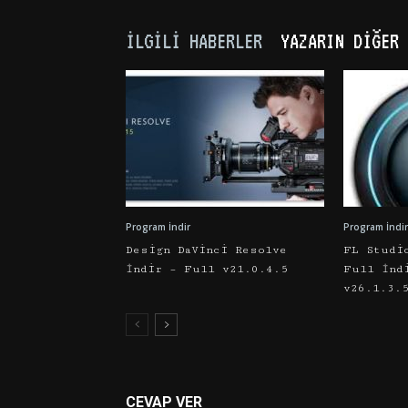
İLGILI HABERLER
YAZARIN DIĞER 
Program İndir
Program İndir
Design DaVinci Resolve
FL Studi
İndir – Full v21.0.4.5
Full İnd
v26.1.3.
CEVAP VER