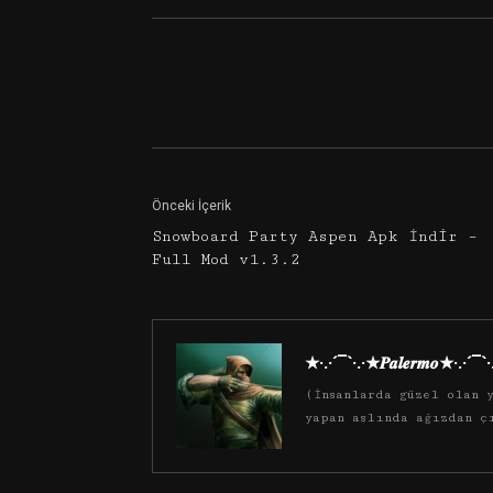
Facebook
Twitter
Önceki İçerik
Snowboard Party Aspen Apk İndir –
Full Mod v1.3.2
★·.·´¯`·.·★𝑷𝒂𝒍𝒆𝒓𝒎𝒐★·.·´¯`
(İnsanlarda güzel olan y
yapan aslında ağızdan ç