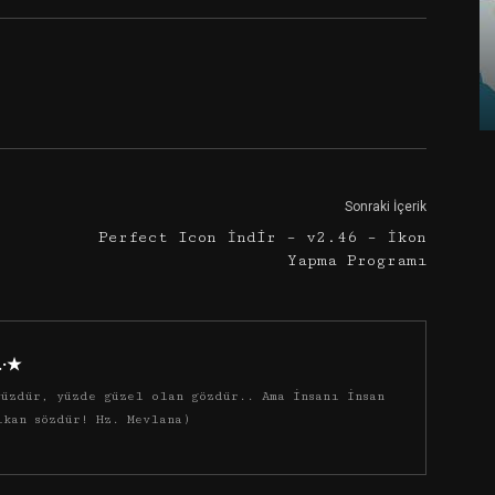
Google+
Email
Sonraki İçerik
Perfect Icon İndir – v2.46 – İkon
Yapma Programı
·.·★
üzdür, yüzde güzel olan gözdür.. Ama insanı insan
ıkan sözdür! Hz. Mevlana)