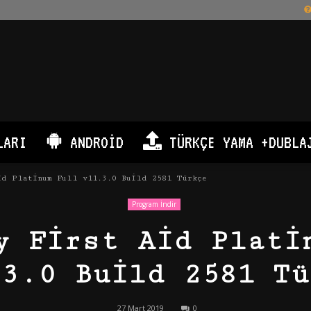
LARI
ANDROID
TÜRKÇE YAMA +DUBLA
id Platinum Full v11.3.0 Build 2581 Türkçe
Program İndir
y First Aid Plati
.3.0 Build 2581 Tü
27 Mart 2019
0