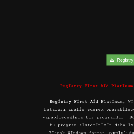
Registry 
Registry First Aid Platinum
Registry First Aid Platinum,
Wi
hataları analiz ederek onarabilec
yapabileceğiniz bir programdır. B
bu program sisteminizin daha iy
Birçok Windows format uyumluluğ