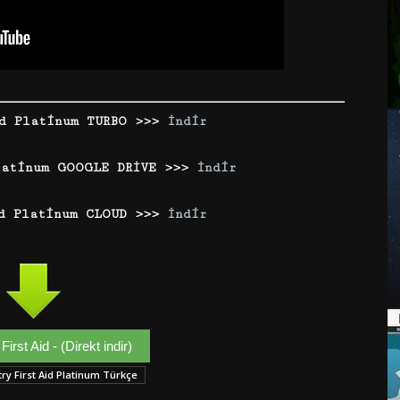
d Platinum TURBO >>>
İndir
latinum GOOGLE DRİVE >>>
İndir
d Platinum CLOUD >>>
İndir
First Aid - (Direkt indir)
ry First Aid Platinum Türkçe