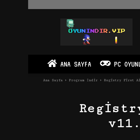
Oyun
İndir
Vip
–
Program
İndir
Full
ANA SAYFA
PC OYUN
PC
Ve
Android
Ana Sayfa
Program İndir
Registry First A
Apk
Registr
v11