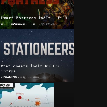
Dwarf Fortress İndir – Full
★·.·´¯`·.·★𝑷𝒂𝒍𝒆𝒓𝒎𝒐★·.·´¯`·.·★
-
6 Ağustos 2026
Stationeers İndir Full +
Türkçe
VİPGAMİNG
-
6 Ağustos 2026