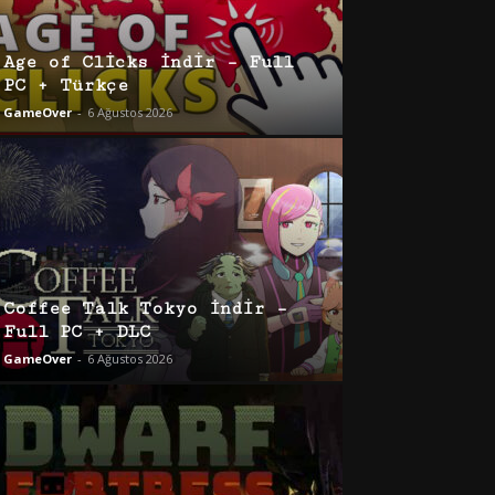
Age of Clicks İndir – Full
PC + Türkçe
GameOver
-
6 Ağustos 2026
Coffee Talk Tokyo İndir –
Full PC + DLC
GameOver
-
6 Ağustos 2026