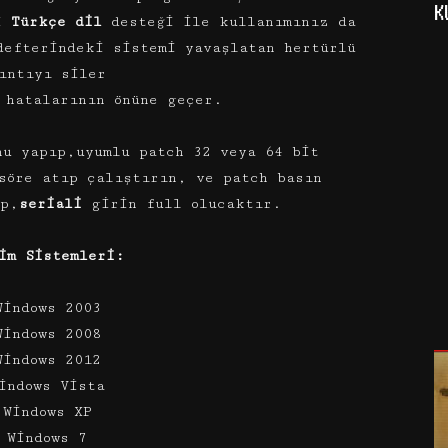
K
i
Türkçe dil
desteği ile kullanımınız da
defterindeki sistemi yavaşlatan hertürlü
ıntıyı siler
 hatalarının önüne geçer.
u yapıp,uyumlu patch 32 veya 64 bit
söre atıp çalıştırın, ve patch basın
ıp,
seriali
girin full olucaktır.
im Sistemleri:
Windows 2003
Windows 2008
Windows 2012
indows Vista
 Windows XP
 Windows 7