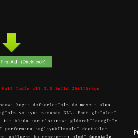
First Aid - (Direkt indir)
Full
İndir v11.3.0 Build 2581Türkçe
ndows kayıt defterleriniz de mevcut olan
eğiniz ve aynı zamanda DLL, Font girişleri
u tür bütün sorunlarınızı giderebileceğiniz
i performans sağlayabilmesini destekler.
P
unu sağlayan bu programını şimdi
ücretsiz