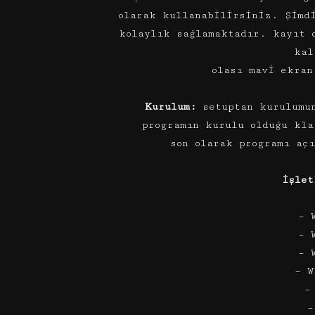
olarak kullanabilirsiniz. Şimd
kolaylık sağlamaktadır. kayıt 
kal
olası mavi ekran
Kurulum:
setuptan kurulumun
programın kurulu olduğu kla
son olarak programı aç
İşlet
– 
– 
– 
– W
–
–