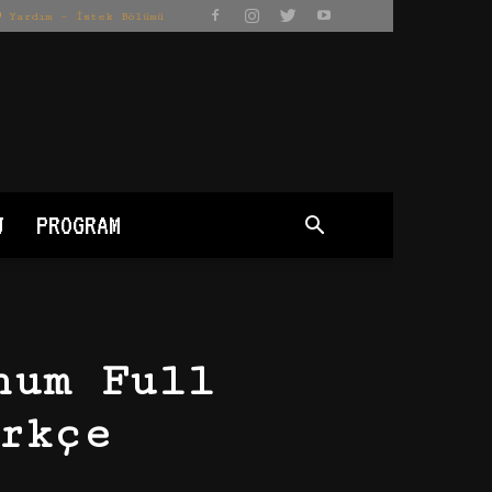
Yardım – İstek Bölümü
J
PROGRAM
num Full
rkçe