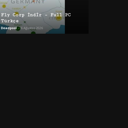
Fly Corp İndir – Full PC
Türkçe
Deadpool
-
6 Ağustos 2026