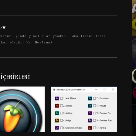
·.·★
üzdür, yüzde güzel olan gözdür.. Ama insanı insan
ıkan sözdür! Hz. Mevlana)
İÇERIKLERI