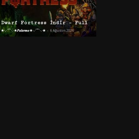
Dwarf Fortress İndir – Full
★·.·´¯`·.·★𝑷𝒂𝒍𝒆𝒓𝒎𝒐★·.·´¯`·.·★
-
6 Ağustos 2026