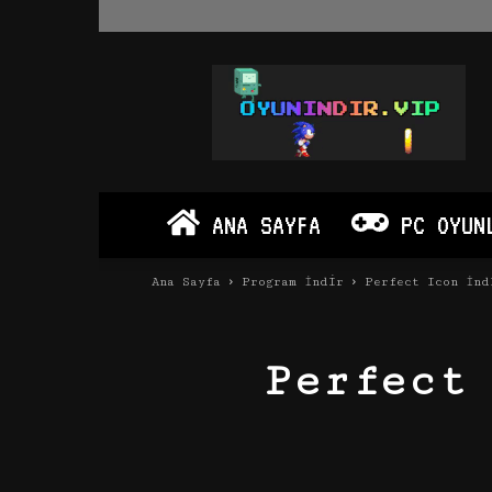
Oyun
İndir
Vip
–
Program
İndir
Full
ANA SAYFA
PC OYUN
PC
Ve
Android
Ana Sayfa
Program İndir
Perfect Icon İnd
Apk
Perfect