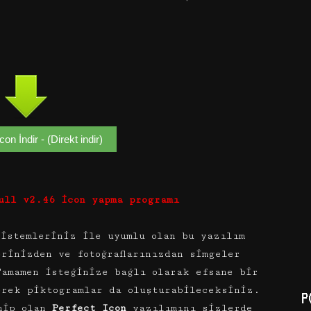
con İndir - (Direkt indir)
ull v2.46 icon yapma programı
istemleriniz ile uyumlu olan bu yazılım
rinizden ve fotoğraflarınızdan simgeler
Tamamen isteğinize bağlı olarak efsane bir
erek piktogramlar da oluşturabileceksiniz.
P
ahip olan
Perfect Icon
yazılımını sizlerde