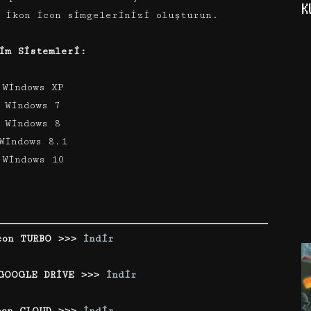
K
 ikon icon simgelerinizi oluşturun.
im Sistemleri:
 Windows XP
 Windows 7
 Windows 8
Windows 8.1
 Windows 10
con TURBO >>>
İndir
GOOGLE DRİVE >>>
İndir
con CLOUD >>>
İndir