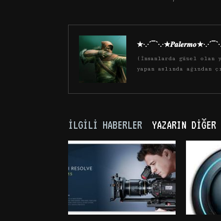
★·.·´¯`·.·★𝑷𝒂𝒍𝒆𝒓𝒎𝒐★·.·´¯`
(İnsanlarda güzel olan y
yapan aslında ağızdan ç
İLGILI HABERLER
YAZARIN DIĞER 