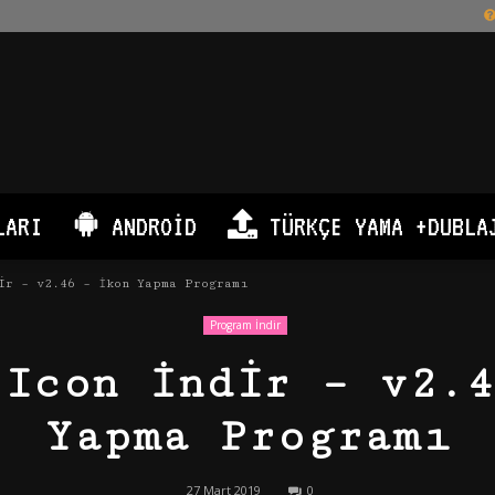
LARI
ANDROID
TÜRKÇE YAMA +DUBLA
ir – v2.46 – İkon Yapma Programı
Program İndir
 Icon İndir – v2.4
Yapma Programı
27 Mart 2019
0