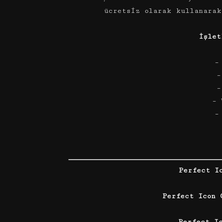
ücretsiz olarak kullanarak
İşlet
–
–
–
– 
–
Perfect I
Perfect Icon 
Perfect I