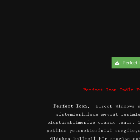
Perfect I
Perfect Icon İndir F
Perfect Icon,
Birçok Windows s
sistemlerinizde mevcut resimle
oluşturabilmenize olanak tanır. 
şekilde yeteneklerinizi sergiley
Oldukça kaliteli bir arayüze s