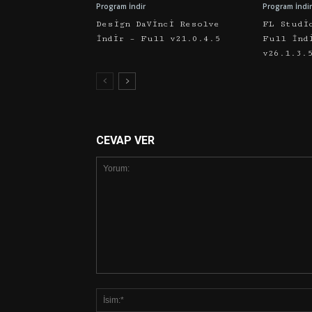
Program İndir
Program İndir
Design DaVinci Resolve
FL Studi
İndir – Full v21.0.4.5
Full İnd
v26.1.3.
CEVAP VER