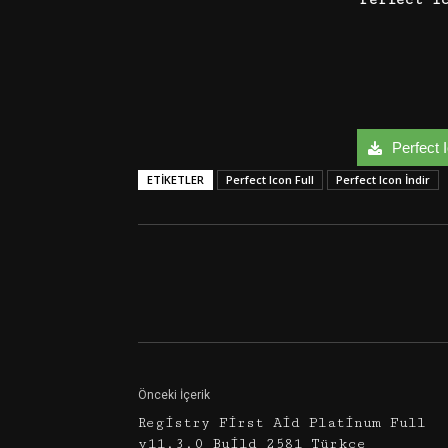
Perfect I
ETIKETLER
Perfect Icon Full
Perfect Icon İndir
Facebook
Twitter
Önceki İçerik
Registry First Aid Platinum Full
v11.3.0 Build 2581 Türkçe