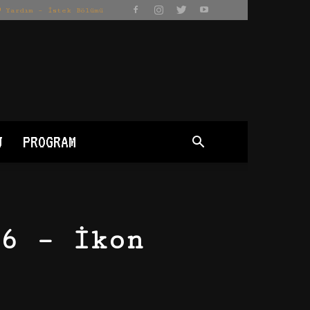
Yardım – İstek Bölümü
J
PROGRAM
6 – İkon