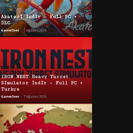
Akatori İndir – Full PC +
DLC
GameOver
-
7 Ağustos 2026
IRON NEST Heavy Turret
Simulator İndir – Full PC +
Türkçe
GameOver
-
7 Ağustos 2026