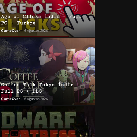
Age of Clicks İndir – Full
PC + Türkçe
GameOver
-
6 Ağustos 2026
Coffee Talk Tokyo İndir –
Full PC + DLC
GameOver
-
6 Ağustos 2026