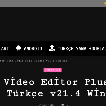
LARI
ANDROID
TÜRKÇE YAMA +DUBLA
tor Plus İndir Full Türkçe v21.4 Win-Mac
Program İndir
 Video Editor Plu
l Türkçe v21.4 Win
21 Nisan 2023
62