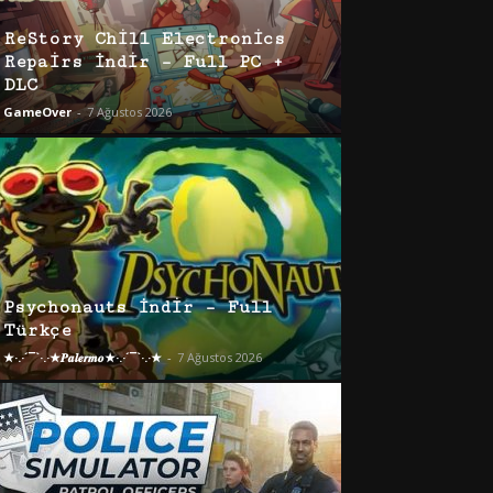
ReStory Chill Electronics
Repairs İndir – Full PC +
DLC
GameOver
-
7 Ağustos 2026
Psychonauts İndir – Full
Türkçe
★·.·´¯`·.·★𝑷𝒂𝒍𝒆𝒓𝒎𝒐★·.·´¯`·.·★
-
7 Ağustos 2026