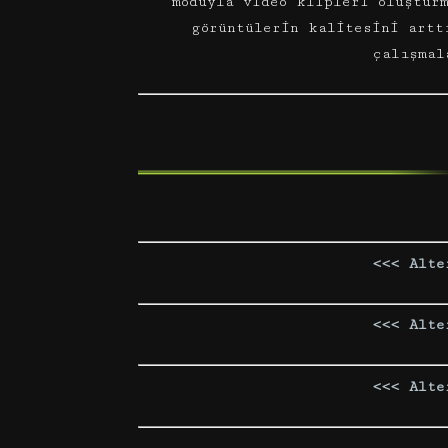
moduyla video klipleri oluştur
görüntülerin kalitesini artt
çalışmal
<<< Alte
<<< Alte
<<< Alte