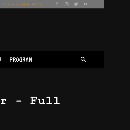
Yardım – İstek Bölümü
J
PROGRAM
r – Full