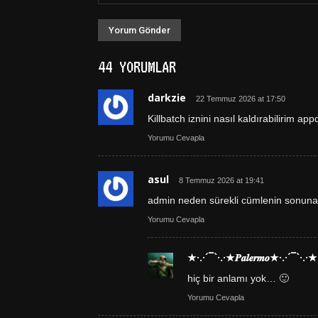
44 YORUMLAR
darkzie
22 Temmuz 2026 at 17:50
Killbatch iznini nasıl kaldırabilirim ap
Yorumu Cevapla
asul
8 Temmuz 2026 at 19:41
admin neden sürekli cümlenin sonuna 
Yorumu Cevapla
★·.·´¯`·.·★𝑷𝒂𝒍𝒆𝒓𝒎𝒐★·.·´¯`·.·★
hiç bir anlamı yok… 🙂
Yorumu Cevapla