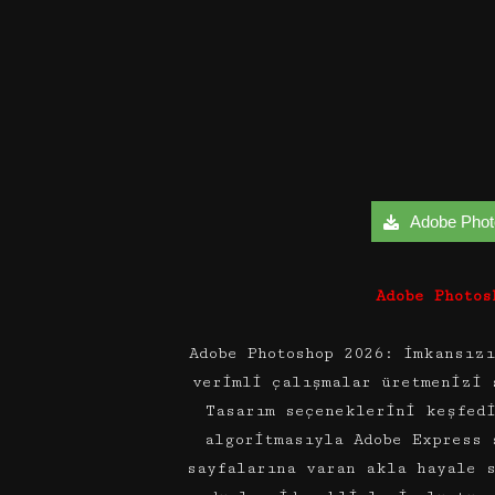
Adobe Photo
Adobe Photos
Adobe Photoshop 2026: imkansız
verimli çalışmalar üretmenizi 
Tasarım seçeneklerini keşfed
algoritmasıyla Adobe Express 
sayfalarına varan akla hayale s