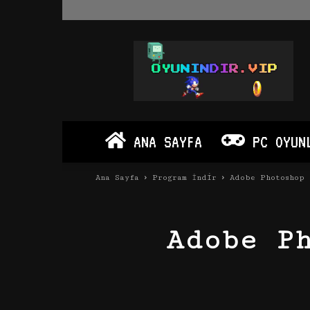
Oyun
İndir
Vip
–
Program
İndir
Full
ANA SAYFA
PC OYUN
PC
Ve
Android
Ana Sayfa
Program İndir
Adobe Photoshop 
Apk
Adobe P