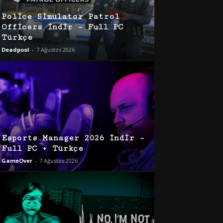
Police Simulator Patrol
Officers İndir – Full PC
Türkçe
Deadpool
-
7 Ağustos 2026
Esports Manager 2026 İndir –
Full PC + Türkçe
GameOver
-
7 Ağustos 2026