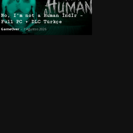
No, I’m not a Human İndir –
Full PC + DLC Türkçe
GameOver
-
7 Ağustos 2026