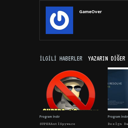
GameOver
İLGILI HABERLER
YAZARIN DIĞER 
Program İndir
Program İndir
SUPERAntiSpyware
Design D