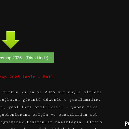
shop 2026 - (Direkt indir)
hop 2026 İndir – Full
ı mümkün kılan ve 2026 sürümüyle bizlere
sağlayan görüntü düzenleme yazılımıdır.
in, yenilikçi özellikleri + yapay zeka
şablonlarına erişin ve baskılardan web
ığmayacak tasarımlar hazırlayın. Firefly
P