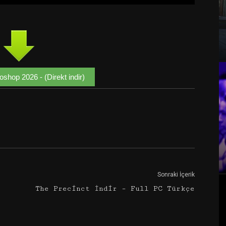
shop 2026 - (Direkt indir)
Google+
Email
Sonraki İçerik
The Precinct İndir – Full PC Türkçe