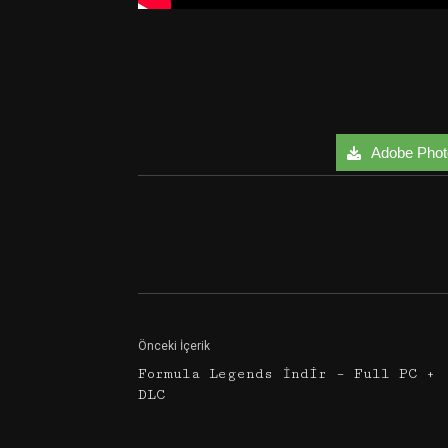
Adobe Photo
Facebook
Twitter
Önceki İçerik
Formula Legends İndir – Full PC +
DLC