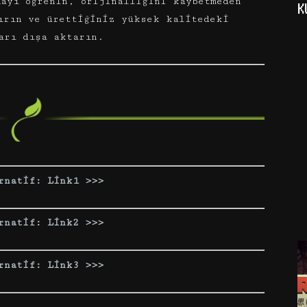
mayı öğrenin, orijinalliğini kaybetmeden
K
ırın ve ürettiğiniz yüksek kalitedeki
arı dışa aktarın.
rnatif: Link1 >>>
rnatif: Link2 >>>
rnatif: Link3 >>>