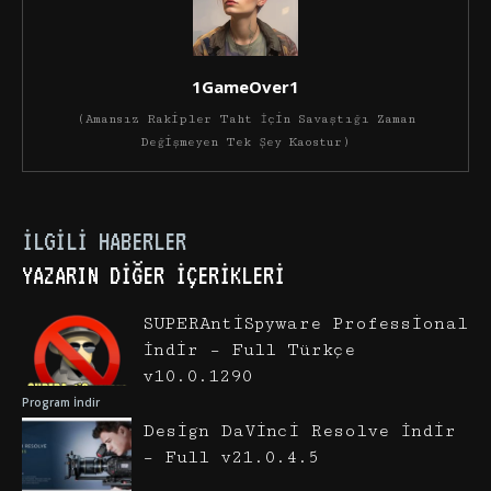
1GameOver1
(Amansız Rakipler Taht İçin Savaştığı Zaman
Değişmeyen Tek Şey Kaostur)
İLGILI HABERLER
YAZARIN DIĞER İÇERIKLERI
SUPERAntiSpyware Professional
İndir – Full Türkçe
v10.0.1290
Program İndir
Design DaVinci Resolve İndir
– Full v21.0.4.5