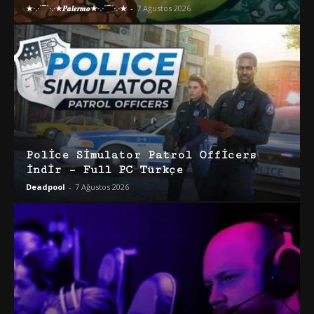
★·.·´¯`·.·★𝑷𝒂𝒍𝒆𝒓𝒎𝒐★·.·´¯`·.·★
-
7 Ağustos 2026
Police Simulator Patrol Officers
İndir – Full PC Türkçe
Deadpool
-
7 Ağustos 2026