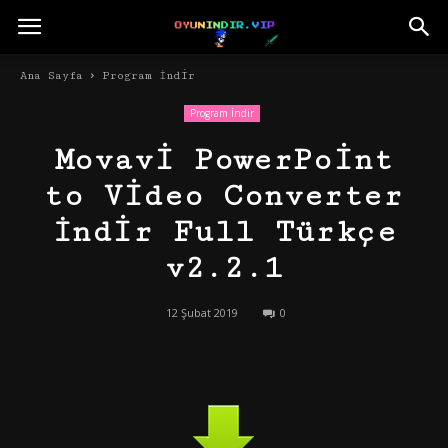
Ana Sayfa
Program İndir
Program İndir
Movavi PowerPoint
to Video Converter
İndir Full Türkçe
v2.2.1
12 Şubat 2019
0