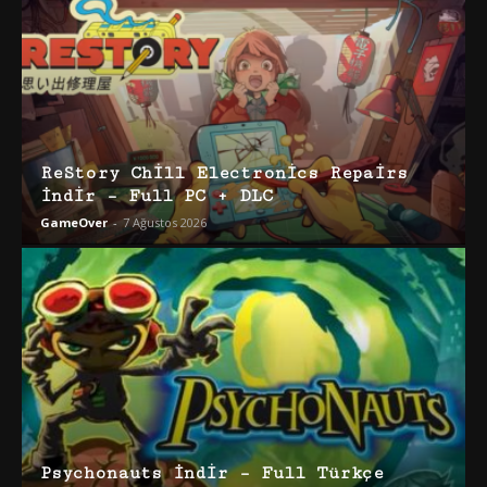
ReStory Chill Electronics Repairs
İndir – Full PC + DLC
GameOver
-
7 Ağustos 2026
Psychonauts İndir – Full Türkçe