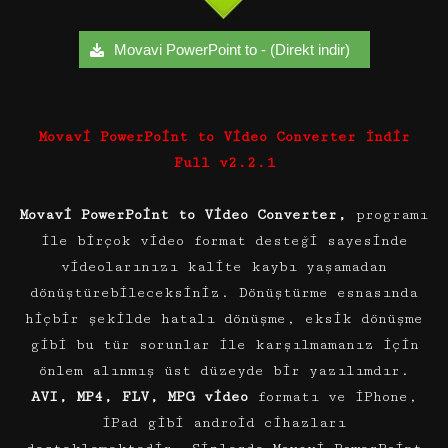
Movavi PowerPoint to - (Direkt indir)
Movavi PowerPoint to Video Converter İndir
Full v2.2.1
Movavi PowerPoint to Video Converter,
programı
ile birçok video format desteği sayesinde
videolarınızı kalite kaybı yaşamadan
dönüştürebileceksiniz. Dönüştürme esnasında
hiçbir şekilde hatalı dönüşme, eksik dönüşme
gibi bu tür sorunlar ile karşılmamanız için
önlem alınmış üst düzeyde bir yazılımdır.
AVI, MP4, FLV, MPG video
formatı ve iPhone,
iPad gibi android cihazları