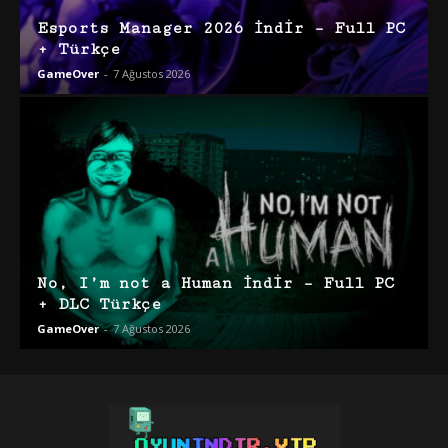
Esports Manager 2026 İndir – Full PC
+ Türkçe
GameOver
-
7 Ağustos 2026
No, I’m not a Human İndir – Full PC
+ DLC Türkçe
GameOver
-
7 Ağustos 2026