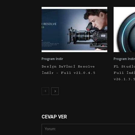
Program İndir
Program İndir
Design DaVinci Resolve
FL Studi
İndir – Full v21.0.4.5
Full İnd
v26.1.3.
CEVAP VER