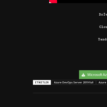
Dri
Clo
Yand
Microsoft Az
ETIKETLER
Azure DevOps Server 2019 full
Azure 