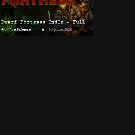
Dwarf Fortress İndir – Full
★·.·´¯`·.·★𝑷𝒂𝒍𝒆𝒓𝒎𝒐★·.·´¯`·.·★
-
6 Ağustos 2026