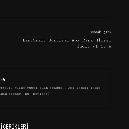
Google+
Email
Sonraki İçerik
LastCraft Survival Apk Para Hilesi
İndir v1.10.4
·.·★
üzdür, yüzde güzel olan gözdür.. Ama insanı insan
ıkan sözdür! Hz. Mevlana)
İÇERIKLERI