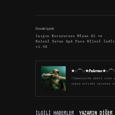
Facebook
Twitter
Önceki İçerik
Işığın Koruyucusu Nişan Al ve
Kuleni Savun Apk Para Hilesi İndir
v1.08
★·.·´¯`·.·★𝑷𝒂𝒍𝒆𝒓𝒎𝒐★·.·´¯`
(İnsanlarda güzel olan y
yapan aslında ağızdan ç
İLGILI HABERLER
YAZARIN DIĞER 