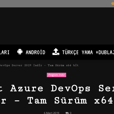
LARI
ANDROID
TÜRKÇE YAMA +DUBLA
DevOps Server 2019 İndir – Tam Sürüm x64 bit
Program İndir
t Azure DevOps Se
ir – Tam Sürüm x64
6 Mart 2019
0