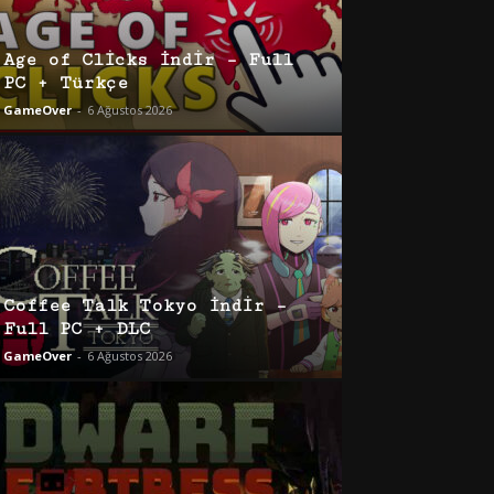
Age of Clicks İndir – Full
PC + Türkçe
GameOver
-
6 Ağustos 2026
Coffee Talk Tokyo İndir –
Full PC + DLC
GameOver
-
6 Ağustos 2026