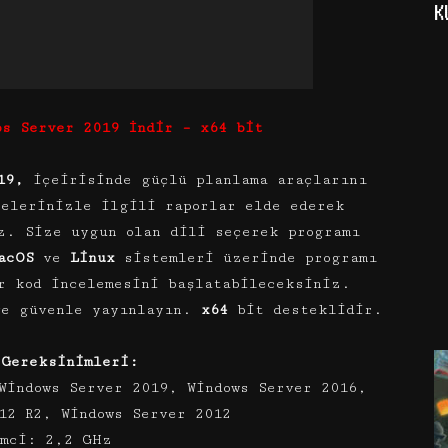
K
ps Server 2019 İndir – x64 bit
19,
içeirisinde güçlü planlama araçlarını
jelerinizle ilgili raporlar elde ederek
z. Size uygun olan dili seçerek programı
acOS
ve
Linux
sistemleri üzerinde programı
r kod incelemesini başlatabileceksiniz.
ve güvenle yayınlayın.
x64
bit desteklidir.
 Gereksinimleri:
Windows Server 2019, Windows Server 2016,
12 R2, Windows Server 2012
emci: 2,2 GHz