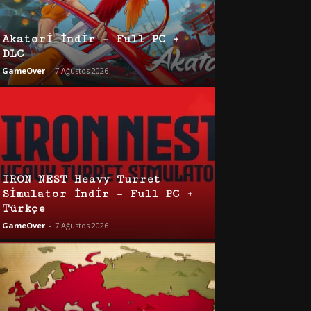
Akatori İndir – Full PC +
DLC
GameOver
-
7 Ağustos 2026
IRON NEST Heavy Turret
Simulator İndir – Full PC +
Türkçe
GameOver
-
7 Ağustos 2026