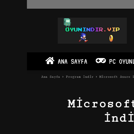
Oyun
İndir
Vip
–
Program
İndir
Full
ANA SAYFA
PC OYUN
PC
Ve
Android
Ana Sayfa
Program İndir
Microsoft Azure 
Apk
Microsof
İnd