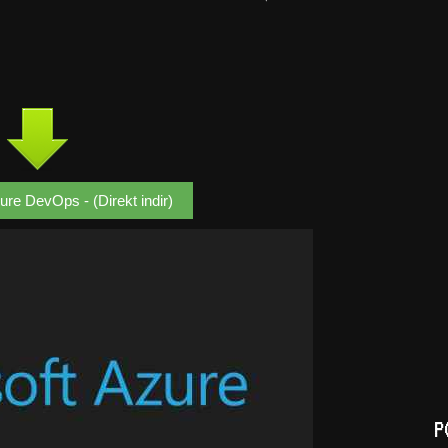
ure DevOps - (Direkt indir)
P