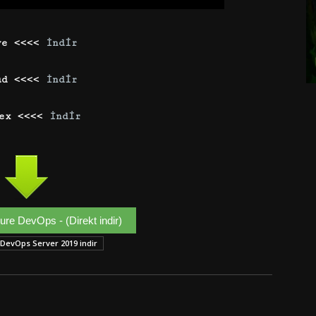
ve <<<<
İndir
ud <<<<
İndir
ex <<<<
İndir
ure DevOps - (Direkt indir)
DevOps Server 2019 indir