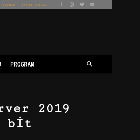
Yardım – İstek Bölümü
J
PROGRAM
rver 2019
 bit