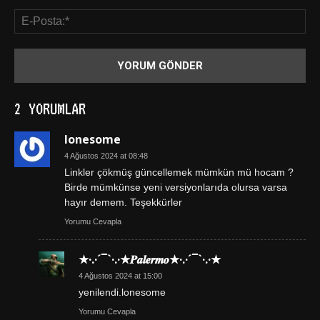
2 YORUMLAR
lonesome
4 Ağustos 2024 at 08:48
Linkler çökmüş güncellemek mümkün mü hocam ?
Birde mümkünse yeni versiyonlarıda olursa varsa
hayır demem. Teşekkürler
Yorumu Cevapla
★·.·´¯`·.·★𝑷𝒂𝒍𝒆𝒓𝒎𝒐★·.·´¯`·.·★
4 Ağustos 2024 at 15:00
yenilendi.lonesome
Yorumu Cevapla