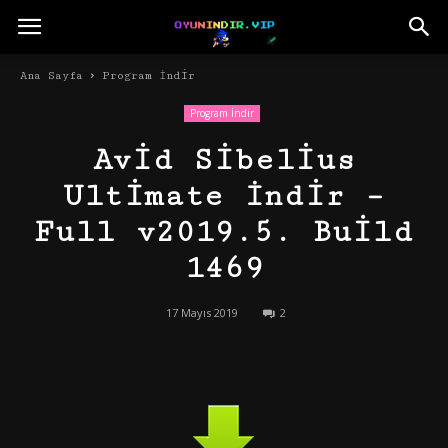
Ana Sayfa
Program İndir
Program İndir
Avid Sibelius
Ultimate İndir –
Full v2019.5. Build
1469
17 Mayıs 2019
2