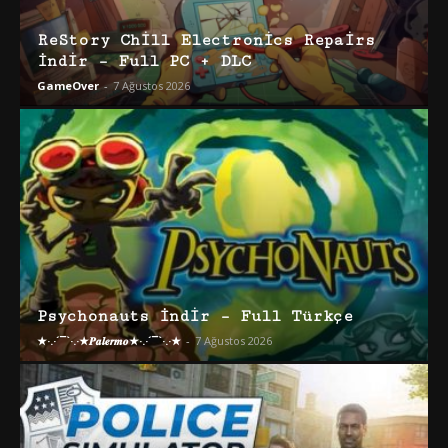
ReStory Chill Electronics Repairs
İndir – Full PC + DLC
GameOver
-
7 Ağustos 2026
Psychonauts İndir – Full Türkçe
★·.·´¯`·.·★𝑷𝒂𝒍𝒆𝒓𝒎𝒐★·.·´¯`·.·★
-
7 Ağustos 2026