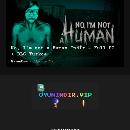
No, I’m not a Human İndir – Full PC
+ DLC Türkçe
GameOver
-
7 Ağustos 2026