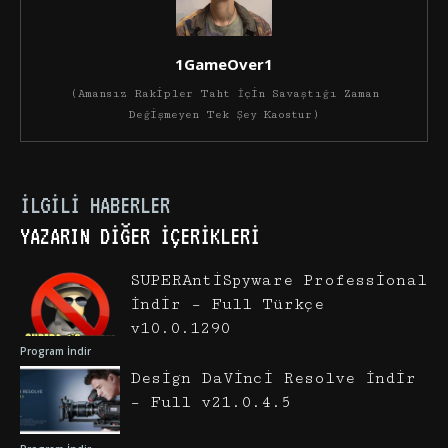
1GameOver1
(Amansız Rakipler Taht İçin Savaştığı Zaman
Değişmeyen Tek Şey Kaostur)
İLGILI HABERLER
YAZARIN DIĞER İÇERIKLERI
SUPERAntiSpyware Professional
İndir – Full Türkçe
v10.0.1290
Program İndir
Design DaVinci Resolve İndir
– Full v21.0.4.5