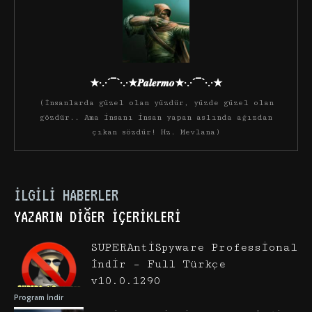
★·.·´¯`·.·★𝑷𝒂𝒍𝒆𝒓𝒎𝒐★·.·´¯`·.·★
(İnsanlarda güzel olan yüzdür, yüzde güzel olan
gözdür.. Ama insanı insan yapan aslında ağızdan
çıkan sözdür! Hz. Mevlana)
İLGILI HABERLER
YAZARIN DIĞER İÇERIKLERI
SUPERAntiSpyware Professional
İndir – Full Türkçe
v10.0.1290
Program İndir