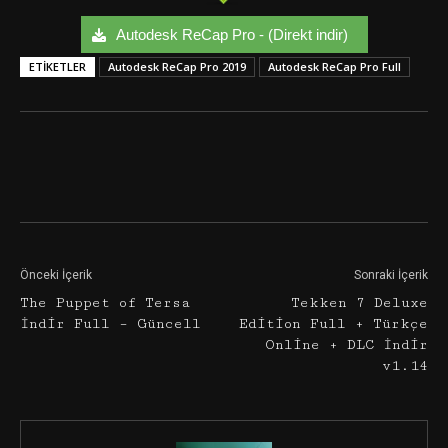
Autodesk ReCap Pro - (Direkt indir)
ETIKETLER
Autodesk ReCap Pro 2019
Autodesk ReCap Pro Full
Facebook
Twitter
Google+
Önceki İçerik
Sonraki İçerik
The Puppet of Tersa
Tekken 7 Deluxe
İndir Full – Güncell
Edition Full + Türkçe
Online + DLC İndir
v1.14