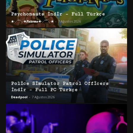
Psychonauts İndir – Full Türkçe
★·.·´¯`·.·★𝑷𝒂𝒍𝒆𝒓𝒎𝒐★·.·´¯`·.·★
-
7 Ağustos 2026
Police Simulator Patrol Officers
İndir – Full PC Türkçe
Deadpool
-
7 Ağustos 2026