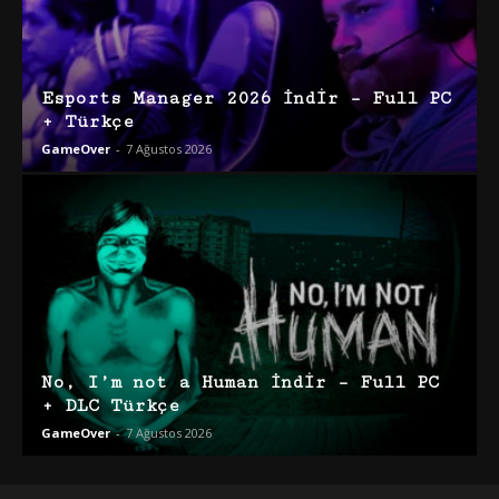
Esports Manager 2026 İndir – Full PC
+ Türkçe
GameOver
-
7 Ağustos 2026
No, I’m not a Human İndir – Full PC
+ DLC Türkçe
GameOver
-
7 Ağustos 2026