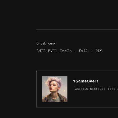
Facebook
Twitter
Önceki İçerik
AMID EVIL İndir – Full + DLC
1GameOver1
(Amansız Rakipler Taht 