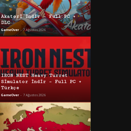
Akatori İndir – Full PC +
DLC
GameOver
-
7 Ağustos 2026
IRON NEST Heavy Turret
Simulator İndir – Full PC +
Türkçe
GameOver
-
7 Ağustos 2026