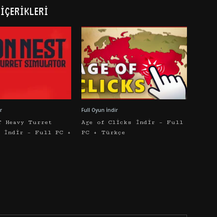
İÇERIKLERI
r
Full Oyun İndir
T Heavy Turret
Age of Clicks İndir – Full
r İndir – Full PC +
PC + Türkçe