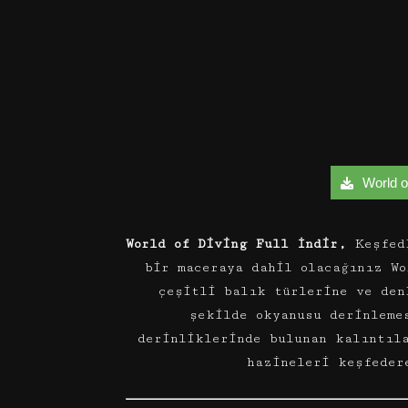
World of
World of Diving Full İndir,
Keşfedi
bir maceraya dahil olacağınız Wo
çeşitli balık türlerine ve den
şekilde okyanusu derinleme
derinliklerinde bulunan kalıntıl
hazineleri keşfeder