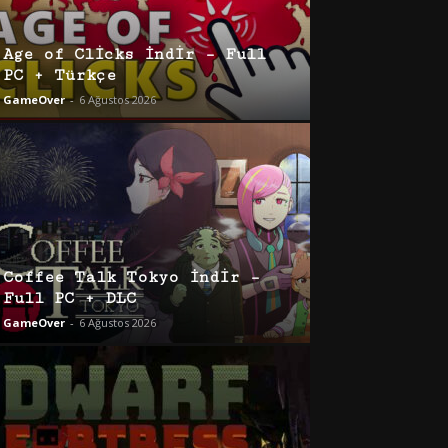
Age of Clicks İndir – Full
PC + Türkçe
GameOver
-
6 Ağustos 2026
Coffee Talk Tokyo İndir –
Full PC + DLC
GameOver
-
6 Ağustos 2026