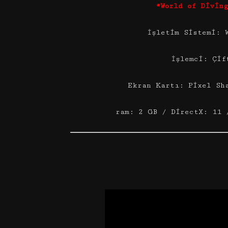
*World of Divin
İşletim Sistemi: 
İşlemci: Çif
Ekran Kartı: Pixel Sh
ram: 2 GB / DirectX: 11 