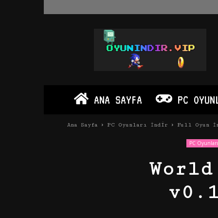
Oyun
İndir
Vip
–
Program
İndir
Full
ANA SAYFA
PC OYUN
PC
Ve
Android
Ana Sayfa
PC Oyunları İndir
Full Oyun İ
Apk
PC Oyunları
World
v0.