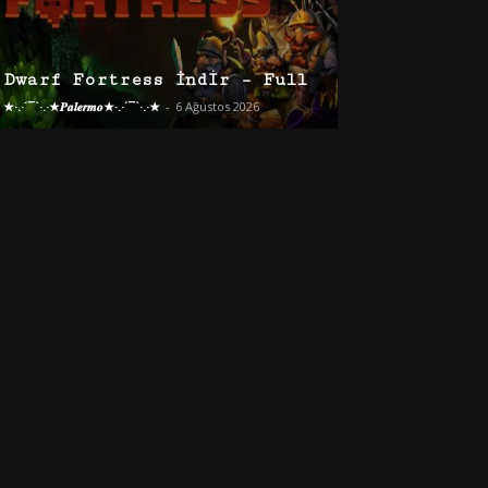
Dwarf Fortress İndir – Full
★·.·´¯`·.·★𝑷𝒂𝒍𝒆𝒓𝒎𝒐★·.·´¯`·.·★
-
6 Ağustos 2026