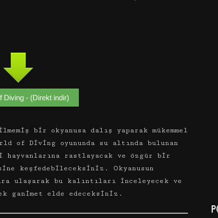
 Diving - (Direkt indir)
lmemiş bir okyanusa dalış yaparak mükemmel
rld of Diving oyununda su altında bulunan
i hayvanlarına rastlayacak ve özgür bir
sine keşfedebileceksiniz. Okyanusun
ara ulaşarak bu kalıntıları inceleyecek ve
ek ganimet elde edeceksiniz.
P