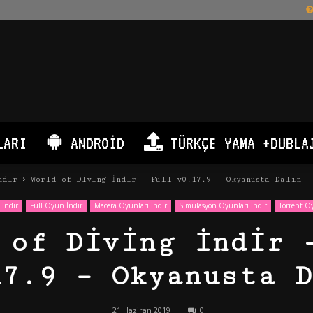
LARI
ANDROID
TÜRKÇE YAMA +DUBLA
ndir
World of Diving İndir – Full v0.17.9 – Okyanusta Dalın
 İndir
Full Oyun İndir
Macera Oyunları İndir
Simülasyon Oyunları İndir
Torrent O
 of Diving İndir 
17.9 – Okyanusta D
21 Haziran 2019
0