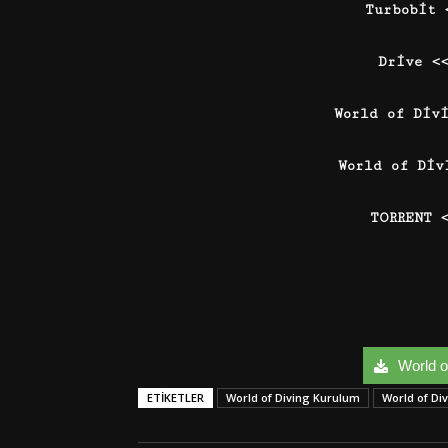
Turbobit
Drive <
World of Div
World of Div
TORRENT 
World of
ETIKETLER
World of Diving Kurulum
World of Di