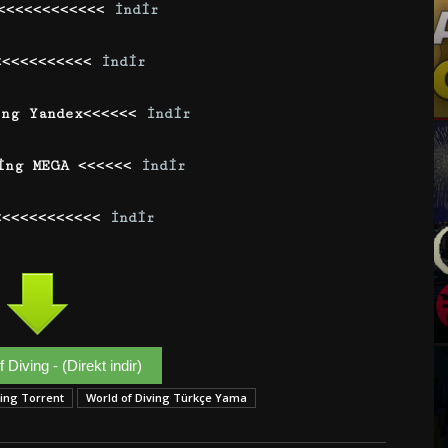
 <<<<<<<<<<<<
İndir
<<<<<<<<<<<
İndir
ing Yandex
<<<<<<
İndir
ing MEGA <<<<<<
İndir
<<<<<<<<<<<<
İndir
 Diving - (Direkt indir)
ving Torrent
World of Diving Türkçe Yama