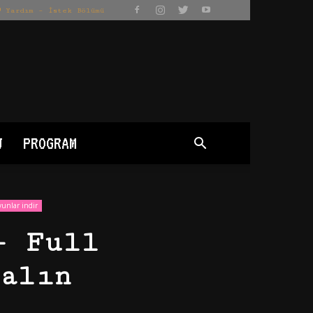
Yardım – İstek Bölümü
J
PROGRAM
yunlar indir
– Full
alın