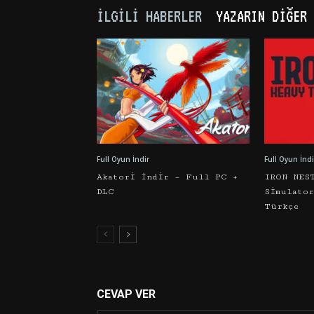
İLGILI HABERLER
YAZARIN DIĞER 
Full Oyun İndir
Full Oyun İndi
Akatori İndir – Full PC +
IRON NES
DLC
Simulato
Türkçe
CEVAP VER