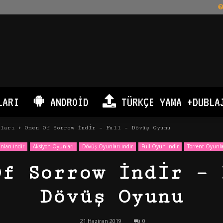
LARI
ANDROID
TÜRKÇE YAMA +DUBLA
nları
Omen Of Sorrow İndir – Full – Dövüş Oyunu
ları İndir
Aksiyon Oyunları
Dövüş Oyunları İndir
Full Oyun İndir
Torrent Oyunla
Of Sorrow İndir – 
Dövüş Oyunu
21 Haziran 2019
0