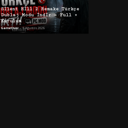
Silent Hill 2 Remake Türkçe
Dublaj Modu İndir – Full +
Kurulum
GameOver
-
6 Ağustos 2026