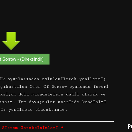
Sorrow - (Direkt indir)
k oyunlarından esinlenilerek yenilenmiş
çıkartılan Omen Of Sorrow oyununda favori
ksiyon dolu mücadelelere dahil olacak ve
sınız. Tüm dövüşçüler üzerinde kendinizi
bir yenilmeze olacaksınız.
P
 Sistem Gereksinimleri *