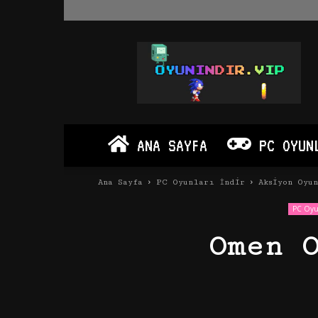
Oyun
İndir
Vip
–
Program
İndir
Full
ANA SAYFA
PC OYUN
PC
Ve
Android
Ana Sayfa
PC Oyunları İndir
Aksiyon Oyu
Apk
PC Oyun
Omen 