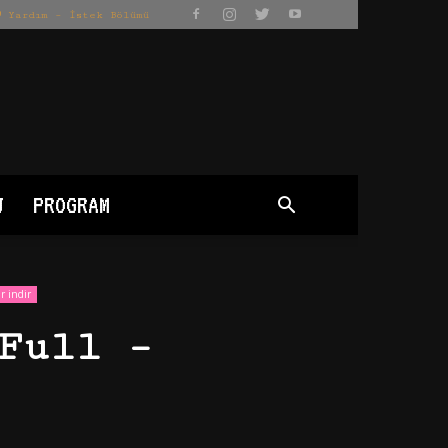
Yardım – İstek Bölümü
J
PROGRAM
r indir
Full –