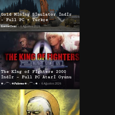
Gold Mining Simulator İndir
– Full PC + Türkçe
GameOver
-
6 Ağustos 2026
The King of Fighters 2000
İndir – Full PC Atari Oyunu
★·.·´¯`·.·★𝑷𝒂𝒍𝒆𝒓𝒎𝒐★·.·´¯`·.·★
-
6 Ağustos 2026