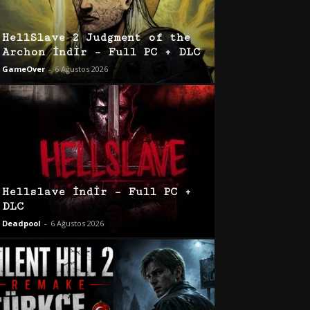
HellSlave 2 Judgment of the
Archon İndir – Full PC + DLC
GameOver
-
6 Ağustos 2026
Hellslave İndir – Full PC +
DLC
Deadpool
-
6 Ağustos 2026