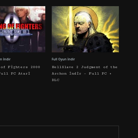
ı İndir
Full Oyun İndir
 of Fighters 2000
HellSlave 2 Judgment of the
Full PC Atari
Archon İndir – Full PC +
DLC