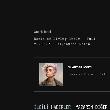
Facebook
Twitter
Önceki İçerik
World of Diving İndir – Full
v0.17.9 – Okyanusta Dalın
1GameOver1
(Amansız Rakipler Taht 
İLGILI HABERLER
YAZARIN DIĞER 