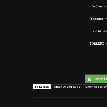
Drive 
Yandex 
MEGA <
TORRENT 
Omen Of 
ETIKETLER
Omen Of Sorrow pc
Omen Of Sorrow