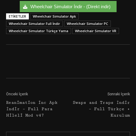
Wheelchair Simulator İndir - (Direkt indir)
ETIKETLER
Wheelchair Simulator Apk
Wheelchair Simulator Full İndir
Wheelchair Simulator PC
Wheelchair Simulator Türkçe Yama
Wheelchair Simulator VR
Facebook
Twitter
Google+
Önceki İçerik
Sonraki İçerik
Reanimation inc Apk
Swaps and Traps İndir
İndir – Full Para
– Full Türkçe +
Hileli Mod v47
Kurulum