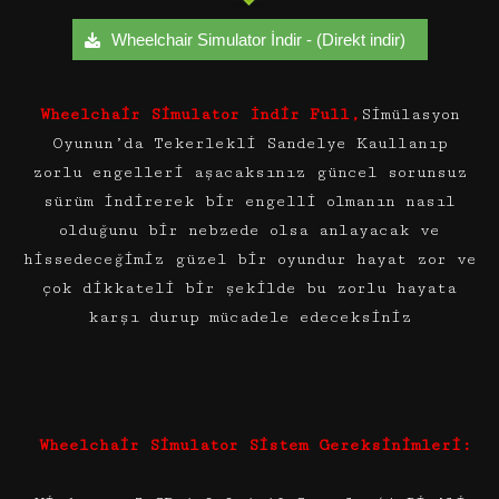
Wheelchair Simulator İndir - (Direkt indir)
Wheelchair Simulator İndir Full,
Simülasyon
Oyunun’da Tekerlekli Sandelye Kaullanıp
zorlu engelleri aşacaksınız güncel sorunsuz
sürüm indirerek bir engelli olmanın nasıl
olduğunu bir nebzede olsa anlayacak ve
hissedeceğimiz güzel bir oyundur hayat zor ve
çok dikkateli bir şekilde bu zorlu hayata
karşı durup mücadele edeceksiniz
Wheelchair Simulator Sistem Gereksinimleri: