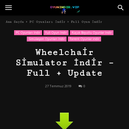
Ana Sayfa
PC Oyunları İndir
Full Oyun İndir
PC Oyunları İndir
Full Oyun İndir
Küçük Boyutlu Oyunlar İndir
Simülasyon Oyunları İndir
Torrent Oyunlar indir
Wheelchair
Simulator İndir –
Full + Update
27 Temmuz 2019
0