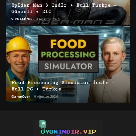
Spider Man 3 İndir + Full Türkçe –
Güncell + DLC
VİPGAMİNG
-
9 Ağustos 2026
Food Processing Simulator İndir –
Full PC + Türkçe
GameOver
-
9 Ağustos 2026