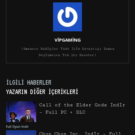
VİPGAMİNG
(Amansız Rakipler Taht İçin Savaştığı Zaman
Değişmeyen Tek Şey Kaostur)
İLGILI HABERLER
YAZARIN DIĞER İÇERIKLERI
Call of the Elder Gods İndir
– Full PC + DLC
Full Oyun İndir
Chop Chop Inc. İndir – Full