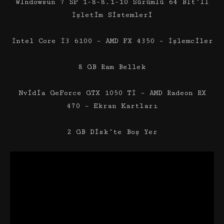
Windowsun 7 SP 1-8-8.1-10 Sürümlü 64 Bit’li
İşletim Sistemleri
İntel Core İ3 6100 – AMD FX 4350 – İşlemciler
8 GB Ram Bellek
Nvidia GeForce GTX 1050 Tİ – AMD Radeon RX
470 – Ekran Kartları
2 GB Disk’te Boş Yer