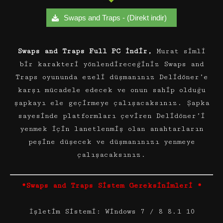
Swaps and Traps - (Direkt indir)
Swaps and Traps Full PC İndir,
Murat simli
bir karakteri yönlendireceğiniz Swaps and
Traps oyununda ezeli düşmanınız Delidöner’e
karşı mücadele edecek ve onun sahip olduğu
şapkayı ele geçirmeye çalışacaksınız. Şapka
sayesinde platformları çeviren Delidöner’i
yenmek için lanetlenmiş olan anahtarların
peşine düşecek ve düşmanınızı yenmeye
çalışacaksınız.
*Swaps and Traps Sistem Gereksinimleri *
İşletim Sistemi: Windows 7 / 8 8.1 10