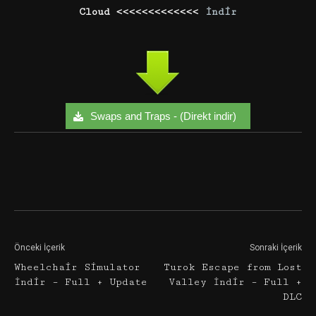
Cloud <<<<<<<<<<<<<
İndir
Swaps and Traps - (Direkt indir)
Facebook
Twitter
Google+
Önceki İçerik
Sonraki İçerik
Wheelchair Simulator
Turok Escape from Lost
İndir – Full + Update
Valley İndir – Full +
DLC