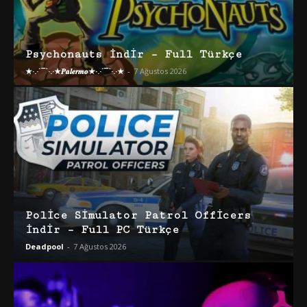
Psychonauts İndir – Full Türkçe
★·.·´¯`·.·★𝑷𝒂𝒍𝒆𝒓𝒎𝒐★·.·´¯`·.·★
-
7 Ağustos 2026
Police Simulator Patrol Officers
İndir – Full PC Türkçe
Deadpool
-
7 Ağustos 2026