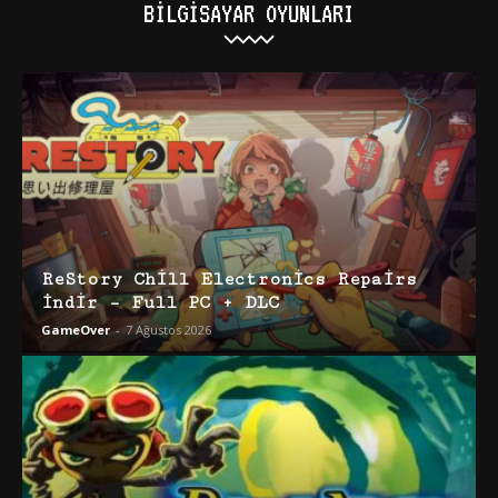
BILGISAYAR OYUNLARI
ReStory Chill Electronics Repairs
İndir – Full PC + DLC
GameOver
-
7 Ağustos 2026