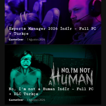
Esports Manager 2026 İndir – Full PC
+ Türkçe
GameOver
-
7 Ağustos 2026
No, I’m not a Human İndir – Full PC
+ DLC Türkçe
GameOver
-
7 Ağustos 2026