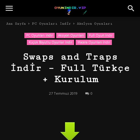
Ana Sayfa
PC Oyunları İndir
Aksiyon Oyunları
PC Oyunları İndir
Aksiyon Oyunları
Full Oyun İndir
Küçük Boyutlu Oyunlar İndir
Macera Oyunları İndir
Swaps and Traps
İndir – Full Türkçe
+ Kurulum
27 Temmuz 2019
0