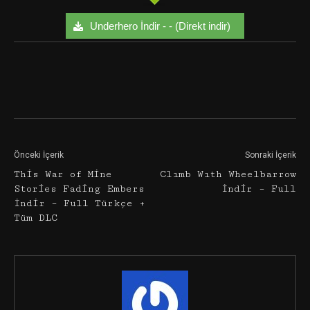
Underhero İndir - - (Direkt indir)
Facebook
Twitter
Google+
Önceki İçerik
Sonraki İçerik
This War of Mine
Clımb Wıth Wheelbarrow
Stories Fading Embers
İndir – Full
İndir – Full Türkçe +
Tüm DLC