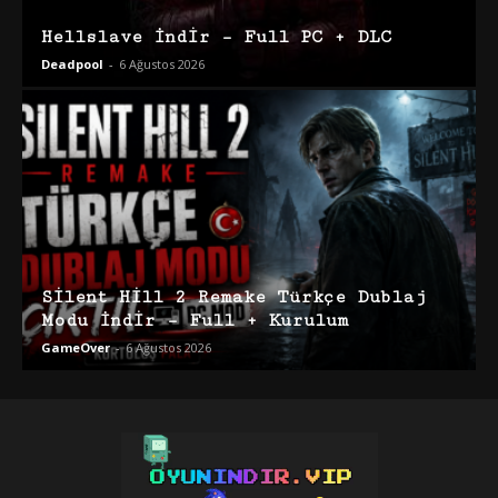
Hellslave İndir – Full PC + DLC
Deadpool
-
6 Ağustos 2026
Silent Hill 2 Remake Türkçe Dublaj
Modu İndir – Full + Kurulum
GameOver
-
6 Ağustos 2026