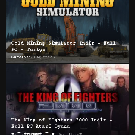
Gold Mining Simulator İndir – Full
PC + Türkçe
GameOver
-
6 Ağustos 2026
The King of Fighters 2000 İndir –
Full PC Atari Oyunu
★·.·´¯`·.·★𝑷𝒂𝒍𝒆𝒓𝒎𝒐★·.·´¯`·.·★
-
6 Ağustos 2026