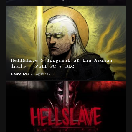
HellSlave 2 Judgment of the Archon
İndir – Full PC + DLC
GameOver
-
6 Ağustos 2026