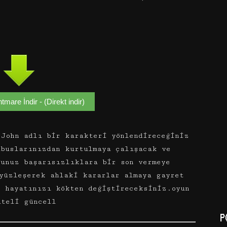
tmare İndir - (Direkt indir)
John adlı bir karakteri yönlendireceğiniz
abuslarınızdan kurtulmaya çalışacak ve
ğunuz başarısızlıklara bir son vermeye
yüzleşerek ahlaki kararlar almaya gayret
i hayatınızı kökten değiştireceksiniz.oyun
ateli güncell
P