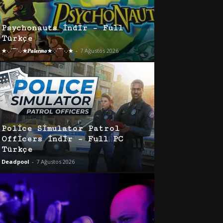
Psychonauts İndir – Full
Türkçe
★·.·´¯`·.·★𝑷𝒂𝒍𝒆𝒓𝒎𝒐★·.·´¯`·.·★
-
7 Ağustos 2026
Police Simulator Patrol
Officers İndir – Full PC
Türkçe
Deadpool
-
7 Ağustos 2026