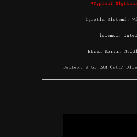
*Typical Nightma
İşletim Sistemi: W
İşlemci: Inte
Ekran Kartı: Nvid
Bellek: 8 GB RAM Üstü/ Dir