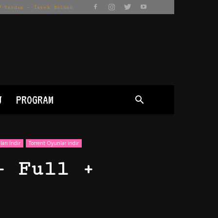
Yardım – İstek Bölümü
J
PROGRAM
arı İndir
Torrent Oyunlar indir
– Full +