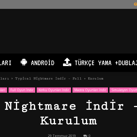
LARI
ANDROID
TÜRKÇE YAMA +DUBLA
nları
Typical Nightmare İndir – Full + Kurulum
ları
Full Oyun İndir
Korku Oyunları İndir
Macera Oyunları İndir
Simülasyon Oyunl
 Nightmare İndir 
Kurulum
29 Temmuz 2019
0