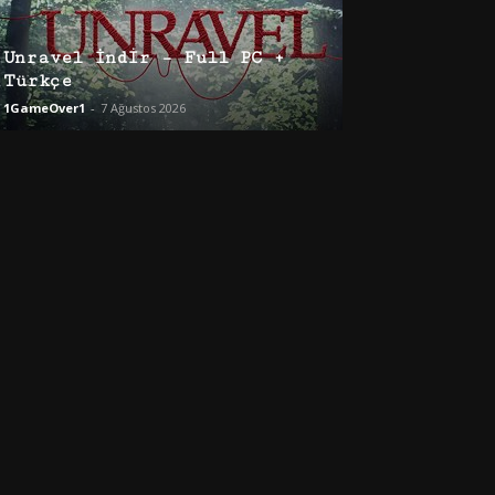
Unravel İndir – Full PC +
Türkçe
1GameOver1
-
7 Ağustos 2026