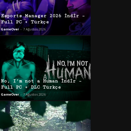
Esports Manager 2026 İndir –
Full PC + Türkçe
GameOver
-
7 Ağustos 2026
No, I’m not a Human İndir –
Full PC + DLC Türkçe
GameOver
-
7 Ağustos 2026