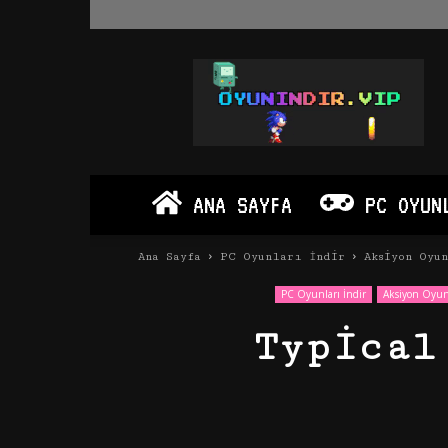
Oyun
İndir
Vip
–
Program
İndir
Full
ANA SAYFA
PC OYUN
PC
Ve
Android
Ana Sayfa
PC Oyunları İndir
Aksiyon Oyu
Apk
PC Oyunları İndir
Aksiyon Oyun
Typical