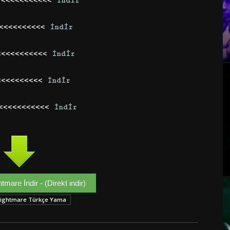
 <<<<<<<<<<<
İndir
<<<<<<<<<<<
İndir
<<<<<<<<<<<
İndir
<<<<<<<<<<
İndir
 <<<<<<<<<<<
İndir
tmare İndir - (Direkt indir)
Nightmare Türkçe Yama