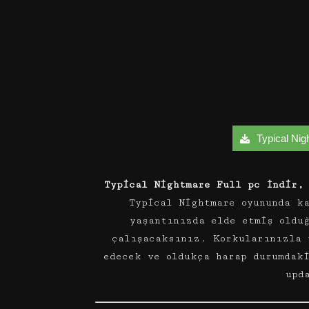
Typical Nigh
Typical Nightmare Full pc İndir,
Typical Nightmare oyununda k
yaşantınızda elde etmiş oldu
çalışacaksınız. Korkularınızla 
edecek ve oldukça harap durumdak
upd