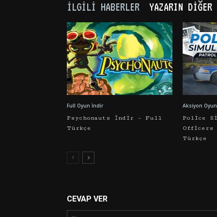
İLGILI HABERLER
YAZARIN DIĞER 
Full Oyun İndir
Aksiyon Oyunl
Psychonauts İndir – Full
Police S
Türkçe
Officers
Türkçe
CEVAP VER