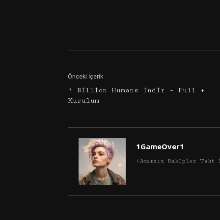
Facebook
Twitter
Önceki İçerik
7 Billion Humans İndir – Full +
Kurulum
1GameOver1
(Amansız Rakipler Taht 