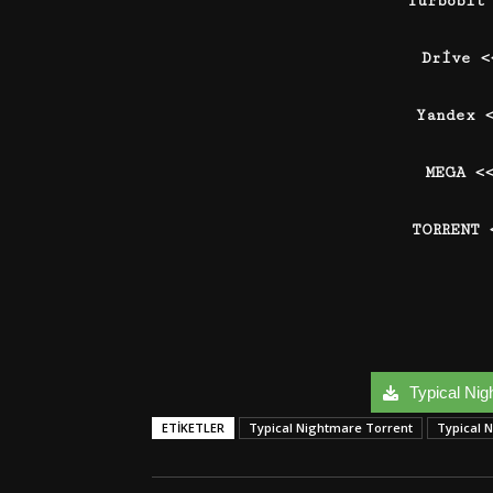
Turbobit
Drive 
Yandex 
MEGA <
TORRENT
Typical Nigh
ETIKETLER
Typical Nightmare Torrent
Typical 