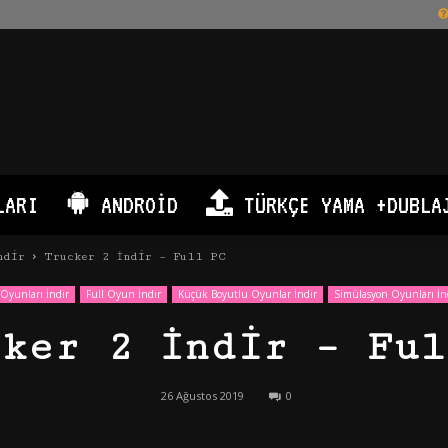
LARI
ANDROID
TÜRKÇE YAMA +DUBLA
ndir
Trucker 2 İndir – Full PC
Oyunları İndir
Full Oyun İndir
Küçük Boyutlu Oyunlar İndir
Simülasyon Oyunları İn
cker 2 İndir – Ful
26 Ağustos 2019
0