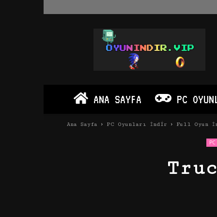
Oyun
İndir
Vip
–
Program
İndir
Full
ANA SAYFA
PC OYUN
PC
Ve
Android
Ana Sayfa
PC Oyunları İndir
Full Oyun İ
Apk
PC 
Tru