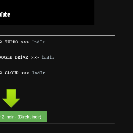
2 TURBO >>>
İndir
OOGLE DRİVE >>>
İndir
 2 CLOUD >>>
İndir
2 İndir - (Direkt indir)