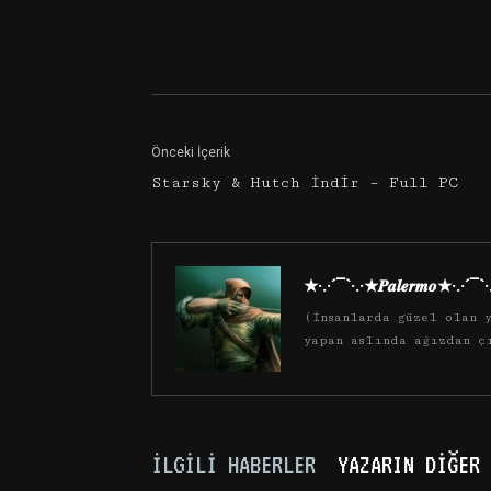
Facebook
Twitter
Önceki İçerik
Starsky & Hutch İndir – Full PC
★·.·´¯`·.·★𝑷𝒂𝒍𝒆𝒓𝒎𝒐★·.·´¯`
(İnsanlarda güzel olan y
yapan aslında ağızdan ç
İLGILI HABERLER
YAZARIN DIĞER 