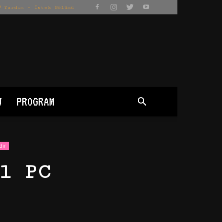
Yardım – İstek Bölümü
J
PROGRAM
dir
l PC