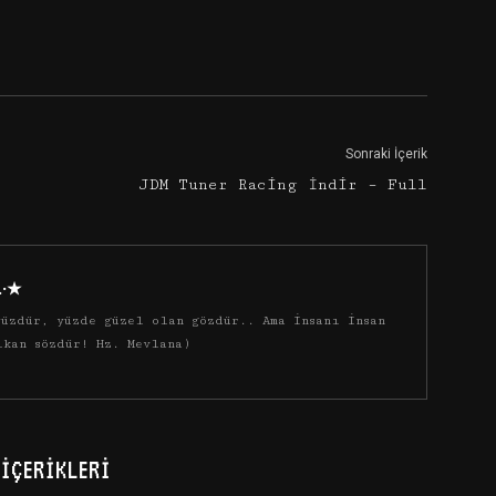
Google+
Email
Sonraki İçerik
JDM Tuner Racing İndir – Full
·.·★
üzdür, yüzde güzel olan gözdür.. Ama insanı insan
ıkan sözdür! Hz. Mevlana)
İÇERIKLERI