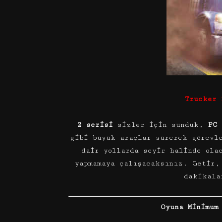
Trucker 
2 serisi
sizler için sunduk,
PC 
gibi büyük araçlar sürerek görevl
dair yollarda seyir halinde ola
yapmamaya çalışacaksınız. Getir,
dakikala
Oyuna Minimum