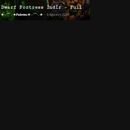
Dwarf Fortress İndir – Full
★·.·´¯`·.·★𝑷𝒂𝒍𝒆𝒓𝒎𝒐★·.·´¯`·.·★
-
6 Ağustos 2026