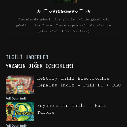
★·.·´¯`·.·★𝑷𝒂𝒍𝒆𝒓𝒎𝒐★·.·´¯`·.·★
(İnsanlarda güzel olan yüzdür, yüzde güzel olan
gözdür.. Ama insanı insan yapan aslında ağızdan
çıkan sözdür! Hz. Mevlana)
İLGILI HABERLER
YAZARIN DIĞER İÇERIKLERI
ReStory Chill Electronics
Repairs İndir – Full PC + DLC
Full Oyun İndir
Psychonauts İndir – Full
Türkçe
Full Oyun İndir