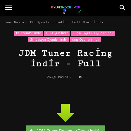
Ana Sayfa
PC Oyunları İndir
Full Oyun İndir
PC Oyunları İndir
Full Oyun İndir
Küçük Boyutlu Oyunlar İndir
Simülasyon Oyunları İndir
Yarış Oyunları İndir
JDM Tuner Racing
İndir – Full
26 Ağustos 2019
0
JDM Tuner Racing - (Direkt indir)