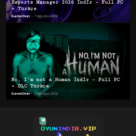
Esports Manager 2026 İndir – Full PC
+ Türkçe
GameOver
-
7 Ağustos 2026
No, I’m not a Human İndir – Full PC
+ DLC Türkçe
GameOver
-
7 Ağustos 2026