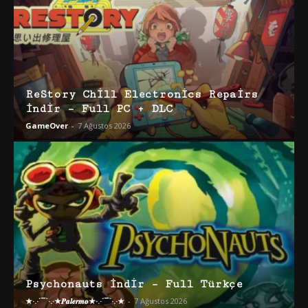
ReStory Chill Electronics Repairs
İndir – Full PC + DLC
GameOver
-
7 Ağustos 2026
Psychonauts İndir – Full Türkçe
★·.·´¯`·.·★𝑷𝒂𝒍𝒆𝒓𝒎𝒐★·.·´¯`·.·★
-
7 Ağustos 2026