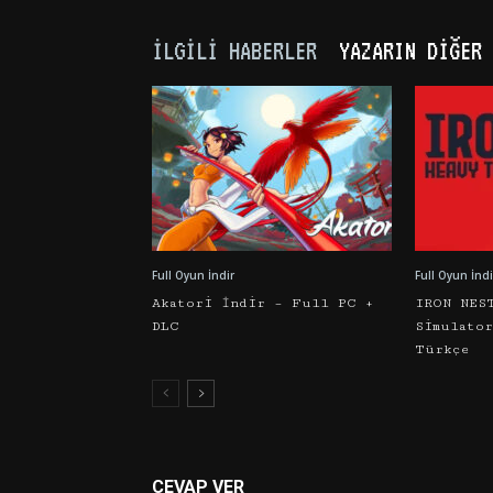
İLGILI HABERLER
YAZARIN DIĞER 
Full Oyun İndir
Full Oyun İndi
Akatori İndir – Full PC +
IRON NES
DLC
Simulato
Türkçe
CEVAP VER