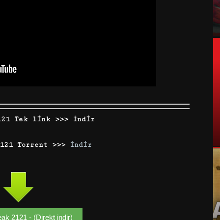
121 Tek link
>>> İndir
2121 Torrent >>>
İndir
ak 2121 - (Direkt indir)