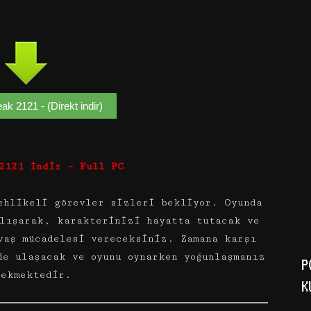
ak 2121 - (Direkt indir)
2121 İndir – Full PC
ehlikeli görevler sizleri bekliyor. Oyunda
alışarak, karakterinizi hayatta tutacak ve
vaş mücadelesi vereceksiniz. Zamana karşı
de ulaşacak ve oyunu oynarken yoğunlaşmanız
P
rekmektedir.
K