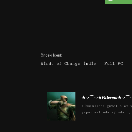
Facebook
Twitter
Önceki İçerik
Winds of Change İndir – Full PC
★·.·´¯`·.·★𝑷𝒂𝒍𝒆𝒓𝒎𝒐★·.·´¯`
(İnsanlarda güzel olan y
yapan aslında ağızdan ç