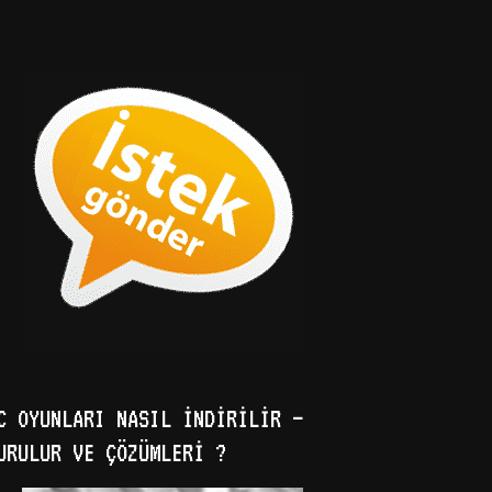
C OYUNLARI NASIL İNDIRILIR –
URULUR VE ÇÖZÜMLERI ?