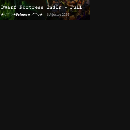
Dwarf Fortress İndir – Full
★·.·´¯`·.·★𝑷𝒂𝒍𝒆𝒓𝒎𝒐★·.·´¯`·.·★
-
6 Ağustos 2026