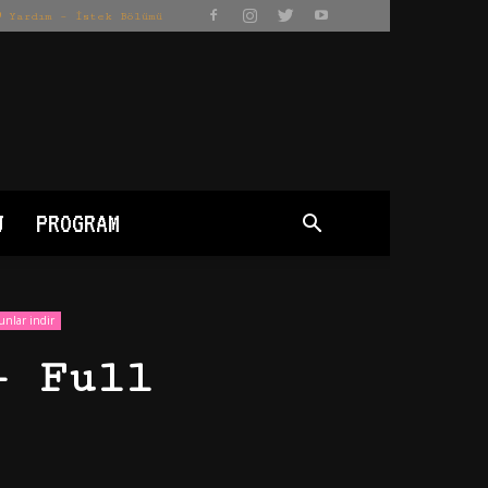
Yardım – İstek Bölümü
J
PROGRAM
unlar indir
– Full