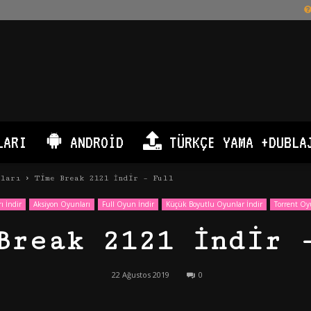
LARI
ANDROID
TÜRKÇE YAMA +DUBLA
nları
Time Break 2121 İndir – Full
ı İndir
Aksiyon Oyunları
Full Oyun İndir
Küçük Boyutlu Oyunlar İndir
Torrent Oy
Break 2121 İndir 
22 Ağustos 2019
0