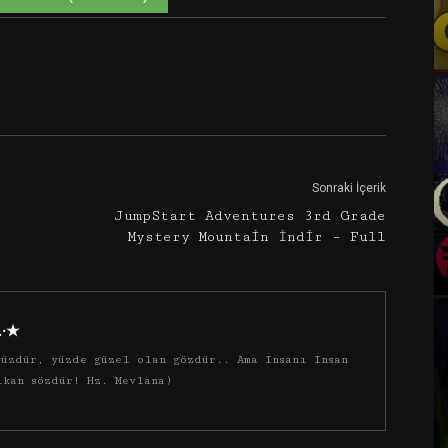
Google+
Email
Sonraki İçerik
JumpStart Adventures 3rd Grade
Mystery Mountain İndir – Full
·.·★
üzdür, yüzde güzel olan gözdür.. Ama insanı insan
ıkan sözdür! Hz. Mevlana)