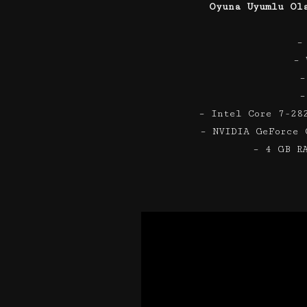
Oyuna Uyumlu Ol
–
– 
–
–
– Intel Core 7-28
– NVIDIA GeForce 
– 4 GB R