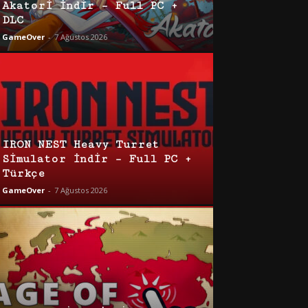
Akatori İndir – Full PC +
DLC
GameOver
-
7 Ağustos 2026
IRON NEST Heavy Turret
Simulator İndir – Full PC +
Türkçe
GameOver
-
7 Ağustos 2026