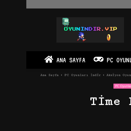
Oyun
İndir
Vip
–
Program
İndir
Full
ANA SAYFA
PC OYUN
PC
Ve
Android
Ana Sayfa
PC Oyunları İndir
Aksiyon Oyu
Apk
PC Oyunlar
Time 