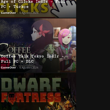
Age of Clicks İndir – Full
PC + Türkçe
GameOver
-
6 Ağustos 2026
Coffee Talk Tokyo İndir –
Full PC + DLC
GameOver
-
6 Ağustos 2026