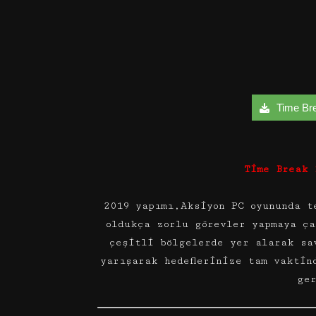
Time Bre
Time Break 
2019 yapımı,Aksiyon PC oyununda t
oldukça zorlu görevler yapmaya ç
çeşitli bölgelerde yer alarak sa
yarışarak hedeflerinize tam vaktin
ge