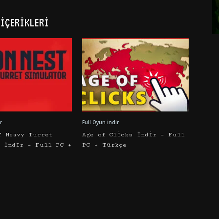
İÇERIKLERI
r
Full Oyun İndir
T Heavy Turret
Age of Clicks İndir – Full
r İndir – Full PC +
PC + Türkçe