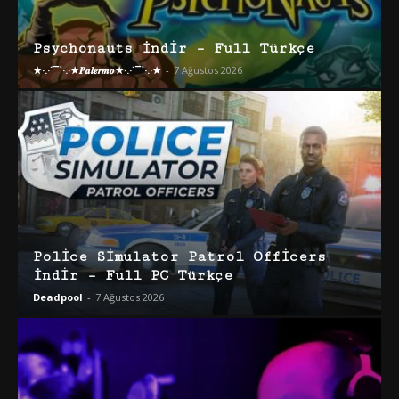
Psychonauts İndir – Full Türkçe
★·.·´¯`·.·★𝑷𝒂𝒍𝒆𝒓𝒎𝒐★·.·´¯`·.·★
-
7 Ağustos 2026
Police Simulator Patrol Officers
İndir – Full PC Türkçe
Deadpool
-
7 Ağustos 2026