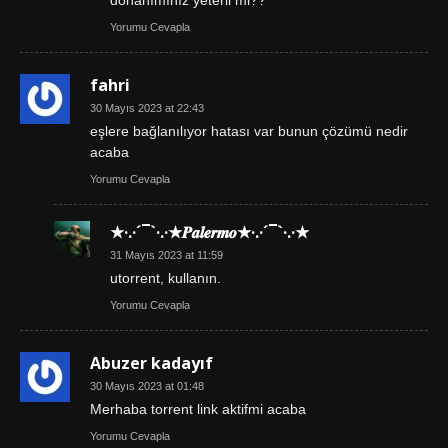
donanımınız yeterli mi??
Yorumu Cevapla
fahri
30 Mayıs 2023 at 22:43
eşlere bağlanılıyor hatası var bunun çözümü nedir
acaba
Yorumu Cevapla
★·.·´¯`·.·★𝑷𝒂𝒍𝒆𝒓𝒎𝒐★·.·´¯`·.·★
31 Mayıs 2023 at 11:59
utorrent, kullanın.
Yorumu Cevapla
Abuzer kadayıf
30 Mayıs 2023 at 01:48
Merhaba torrent link aktifmi acaba
Yorumu Cevapla