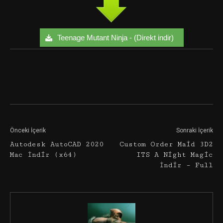
Teenage Mutant Ninja - (Direkt indir)
Facebook
Twitter
Google+
Önceki İçerik
Sonraki İçerik
Autodesk AutoCAD 2020
Custom Order Maid 3D2
Mac İndir (x64)
ITS A Night Magic
İndir – Full