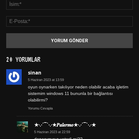
20 YORUMLAR
sinan
5 Haziran 2023 at 13:59
oyun oynarken takılıyor neden olabilir acaba işletim
sistemim windows 11 bununla bir bağlantısı
olabilirmi?
Yorumu Cevapla
★·.·´¯`·.·★𝑷𝒂𝒍𝒆𝒓𝒎𝒐★·.·´¯`·.·★
5 Haziran 2023 at 22:59