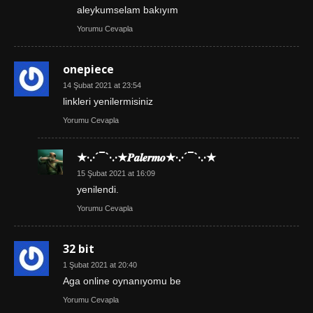
aleykumselam bakıyım
Yorumu Cevapla
onepiece
14 Şubat 2021 at 23:54
linkleri yenilermisiniz
Yorumu Cevapla
★·.·´¯`·.·★𝑷𝒂𝒍𝒆𝒓𝒎𝒐★·.·´¯`·.·★
15 Şubat 2021 at 16:09
yenilendi.
Yorumu Cevapla
32 bit
1 Şubat 2021 at 20:40
Aga online oynanıyomu be
Yorumu Cevapla