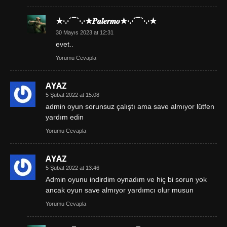
★·.·´¯`·.·★𝑷𝒂𝒍𝒆𝒓𝒎𝒐★·.·´¯`·.·★
30 Mayıs 2023 at 12:31
evet..
Yorumu Cevapla
AYAZ
5 Şubat 2022 at 15:08
admin oyun sorunsuz çalıştı ama save almıyor lütfen
yardım edin
Yorumu Cevapla
AYAZ
5 Şubat 2022 at 13:46
Admin oyunu indirdim oynadım ve hiç bi sorun yok
ancak oyun save almıyor yardımcı olur musun
Yorumu Cevapla