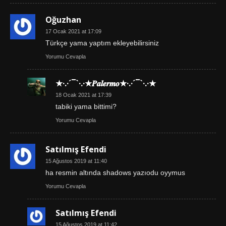
Oğuzhan
17 Ocak 2021 at 17:09
Türkçe yama yaptım ekleyebilirsiniz
Yorumu Cevapla
★·.·´¯`·.·★𝑷𝒂𝒍𝒆𝒓𝒎𝒐★·.·´¯`·.·★
18 Ocak 2021 at 17:39
tabiki yama bittimi?
Yorumu Cevapla
Satılmış Efendi
15 Ağustos 2019 at 11:40
ha resmin altında shadows yazıodu oyymus
Yorumu Cevapla
Satılmış Efendi
15 Ağustos 2019 at 11:42