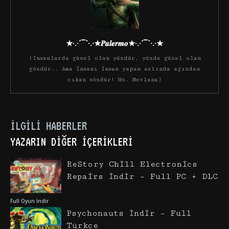
★·.·´¯`·.·★𝑷𝒂𝒍𝒆𝒓𝒎𝒐★·.·´¯`·.·★
(İnsanlarda güzel olan yüzdür, yüzde güzel olan
gözdür.. Ama insanı insan yapan aslında ağızdan
çıkan sözdür! Hz. Mevlana)
İLGILI HABERLER
YAZARIN DIĞER İÇERIKLERI
ReStory Chill Electronics
Repairs İndir – Full PC + DLC
Full Oyun İndir
Psychonauts İndir – Full
Türkçe