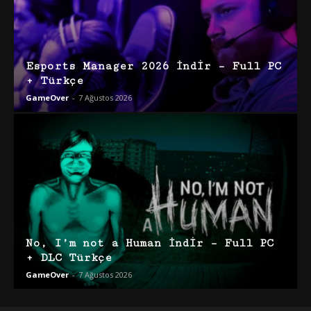
Esports Manager 2026 İndir – Full PC
+ Türkçe
GameOver
-
7 Ağustos 2026
No, I’m not a Human İndir – Full PC
+ DLC Türkçe
GameOver
-
7 Ağustos 2026