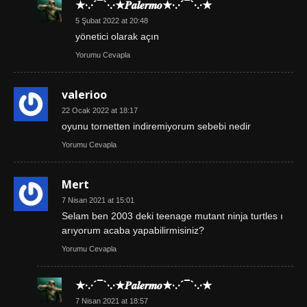
★·.·´¯`·.·★𝑷𝒂𝒍𝒆𝒓𝒎𝒐★·.·´¯`·.·★
5 Şubat 2022 at 20:48
yönetici olarak açın
Yorumu Cevapla
valerioo
22 Ocak 2022 at 18:17
oyunu tornetten indiremiyorum sebebi nedir
Yorumu Cevapla
Mert
7 Nisan 2021 at 15:01
Selam ben 2003 deki teenage mutant ninja turtles ı
arıyorum acaba yapabilirmisiniz?
Yorumu Cevapla
★·.·´¯`·.·★𝑷𝒂𝒍𝒆𝒓𝒎𝒐★·.·´¯`·.·★
7 Nisan 2021 at 18:57