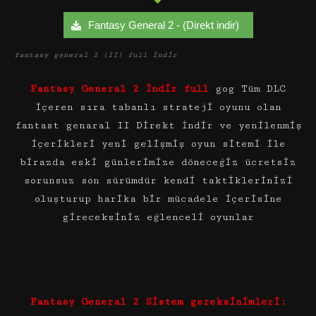
Fantasy General 2 - (Direkt indir)
fantasy general 2 (II) full indir
Fantasy General 2 indir full
gog Tüm DLC
içeren sıra tabanlı strateji oyunu olan
fantast genaral II Direkt İndir ve yenilenmiş
içerikleri yeni gelişmiş oyun sitemi ile
birazda eski günlerimize döneceğiz ücretsiz
sorunsuz son sürümdür kendi taktiklerinizi
oluşturup harika bir mücadele içerisine
gireceksiniz eğlenceli oyunlar
Fantasy General 2 Sistem gereksinimleri: