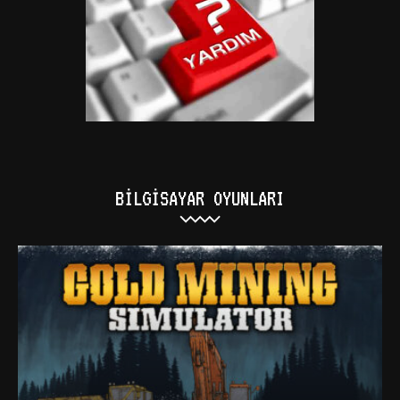
BILGISAYAR OYUNLARI