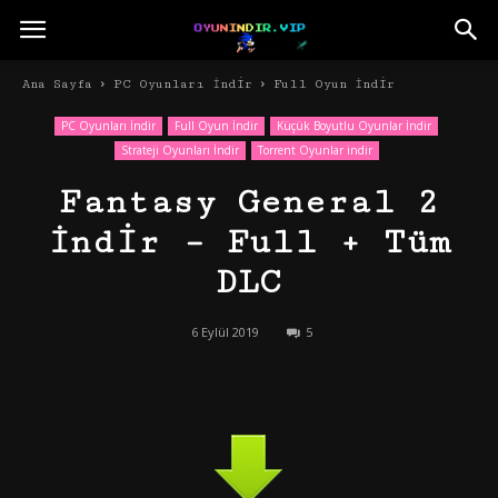
Ana Sayfa
PC Oyunları İndir
Full Oyun İndir
PC Oyunları İndir
Full Oyun İndir
Küçük Boyutlu Oyunlar İndir
Strateji Oyunları İndir
Torrent Oyunlar indir
Fantasy General 2
İndir – Full + Tüm
DLC
6 Eylül 2019
5