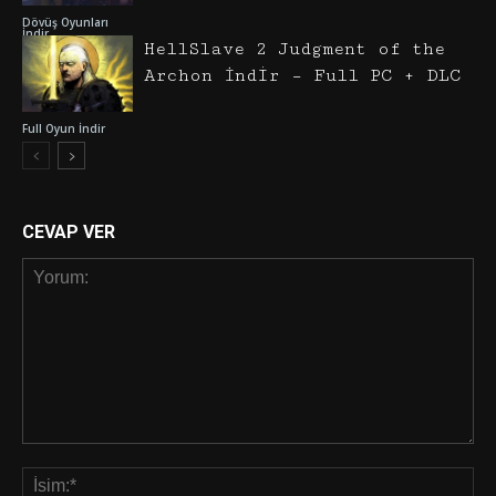
Dövüş Oyunları
İndir
HellSlave 2 Judgment of the
Archon İndir – Full PC + DLC
Full Oyun İndir
CEVAP VER