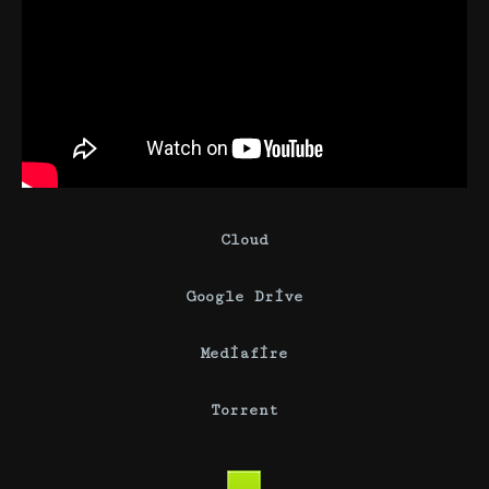
Cloud
Google Drive
Mediafire
Torrent