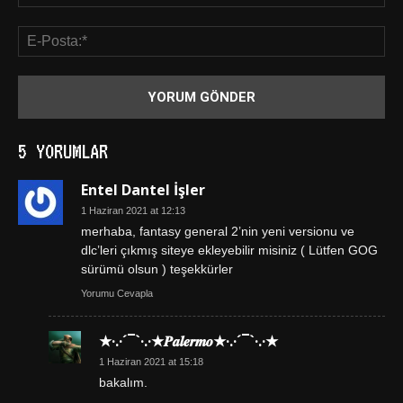
5 YORUMLAR
Entel Dantel İşler
1 Haziran 2021 at 12:13
merhaba, fantasy general 2’nin yeni versionu ve
dlc’leri çıkmış siteye ekleyebilir misiniz ( Lütfen GOG
sürümü olsun ) teşekkürler
Yorumu Cevapla
★·.·´¯`·.·★𝑷𝒂𝒍𝒆𝒓𝒎𝒐★·.·´¯`·.·★
1 Haziran 2021 at 15:18
bakalım.