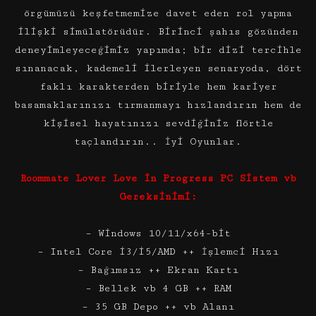
örgümüzü keşfetmemize davet eden rol yapma
ilişki simülatörüdür. Birinci şahıs gözünden
deneyimleyeceğimiz yapımda; bir dizi tercihle
sınanacak, kademeli ilerleyen senaryoda, dört
faklı karakterden biriyle hem kariyer
basamaklarınızı tırmanmayı hızlandırın hem de
kişisel hayatınızı sevdiğiniz flörtle
taçlandırın.. İyi Oyunlar.
Roommate Lover Love in Progress PC Sistem vb
Gereksinimi:
– Windows 10/11/x64-bit
– Intel Core i3/i5/AMD ++ İşlemci Hızı
– Bağımsız ++ Ekran Kartı
– Bellek vb 4 GB ++ RAM
– 35 GB Depo ++ vb Alanı