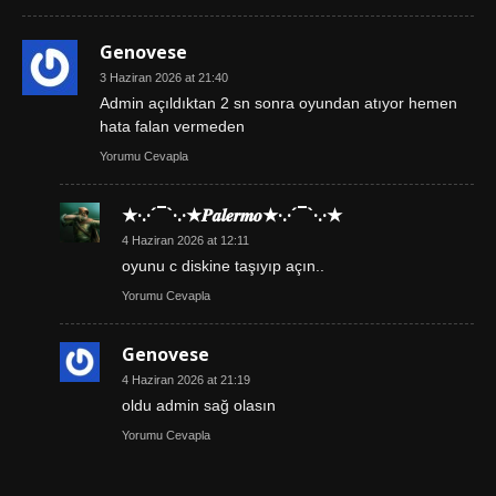
Genovese
3 Haziran 2026 at 21:40
Admin açıldıktan 2 sn sonra oyundan atıyor hemen
hata falan vermeden
Yorumu Cevapla
★·.·´¯`·.·★𝑷𝒂𝒍𝒆𝒓𝒎𝒐★·.·´¯`·.·★
4 Haziran 2026 at 12:11
oyunu c diskine taşıyıp açın..
Yorumu Cevapla
Genovese
4 Haziran 2026 at 21:19
oldu admin sağ olasın
Yorumu Cevapla