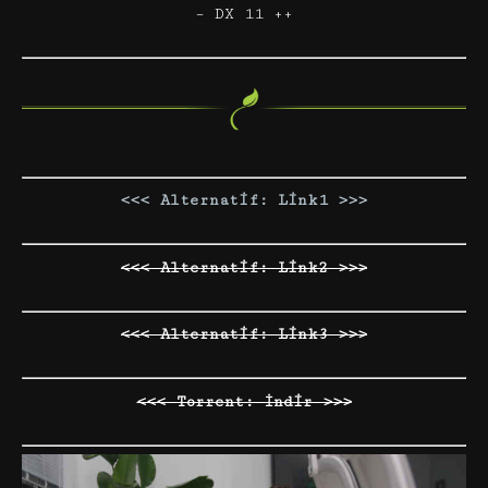
– DX 11 ++
<<< Alternatif: Link1 >>>
<<< Alternatif: Link2 >>>
<<< Alternatif: Link3 >>>
<<< Torrent: İndir >>>