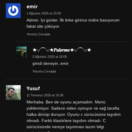
emir
1 Ağustos 2026 at 15:50
Admin. İyi günler. İlk linke girince indire basıyorum
fakat site çöküyor.
Yorumu Cevapla
★·.·´¯`·.·★𝑷𝒂𝒍𝒆𝒓𝒎𝒐★·.·´¯`·.·★
2 Ağustos 2026 at 18:09
şimdi deneyin..emir
Yorumu Cevapla
Yusuf
11 Temmuz 2026 at 19:38
Merhaba. Ben de oyunu açamadım. Menü
yüklenmiyor. Sadece video oynuyor ve sağ tarafta
halka dönüp duruyor. Oyunu c sürücüsüne taşıdım
olmadı. Farklı klasörlere taşıdım olmadı. C
sürücüsünde nereye taşınması lazım bilgi