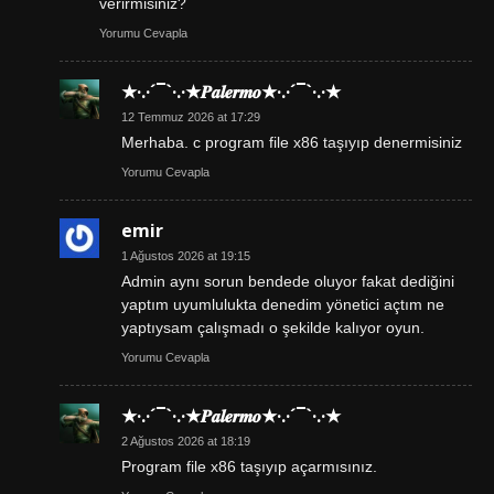
verirmisiniz?
Yorumu Cevapla
★·.·´¯`·.·★𝑷𝒂𝒍𝒆𝒓𝒎𝒐★·.·´¯`·.·★
12 Temmuz 2026 at 17:29
Merhaba. c program file x86 taşıyıp denermisiniz
Yorumu Cevapla
emir
1 Ağustos 2026 at 19:15
Admin aynı sorun bendede oluyor fakat dediğini
yaptım uyumlulukta denedim yönetici açtım ne
yaptıysam çalışmadı o şekilde kalıyor oyun.
Yorumu Cevapla
★·.·´¯`·.·★𝑷𝒂𝒍𝒆𝒓𝒎𝒐★·.·´¯`·.·★
2 Ağustos 2026 at 18:19
Program file x86 taşıyıp açarmısınız.