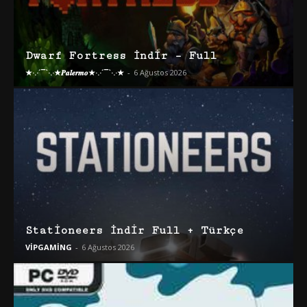
Dwarf Fortress İndir – Full
★·.·´¯`·.·★𝑷𝒂𝒍𝒆𝒓𝒎𝒐★·.·´¯`·.·★
-
6 Ağustos 2026
Stationeers İndir Full + Türkçe
VİPGAMİNG
-
6 Ağustos 2026