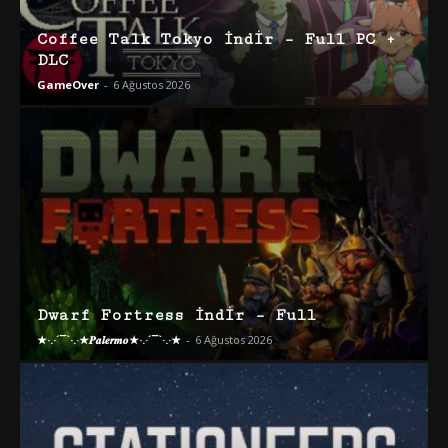
Coffee Talk Tokyo İndir – Full PC +
DLC
GameOver
-
6 Ağustos 2026
Dwarf Fortress İndir – Full
★·.·´¯`·.·★𝑷𝒂𝒍𝒆𝒓𝒎𝒐★·.·´¯`·.·★
-
6 Ağustos 2026