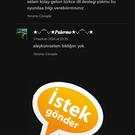
selam kolay gelsın türkce dil destegi yokmu bu
oyundaa bılgı verebılırmısınız .
Yorumu Cevapla
★·.·´¯`·.·★𝑷𝒂𝒍𝒆𝒓𝒎𝒐★·.·´¯`·.·★
3 Haziran 2026 at 20:31
aleykümselam bildiğim yok.
Yorumu Cevapla