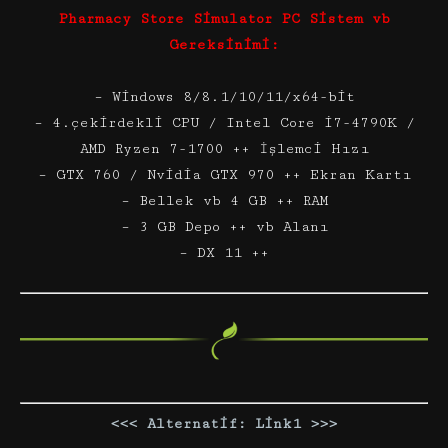
Pharmacy Store Simulator PC Sistem vb
Gereksinimi:
– Windows 8/8.1/10/11/x64-bit
– 4.çekirdekli CPU / Intel Core i7-4790K /
AMD Ryzen 7-1700 ++ İşlemci Hızı
– GTX 760 / Nvidia GTX 970 ++ Ekran Kartı
– Bellek vb 4 GB ++ RAM
– 3 GB Depo ++ vb Alanı
– DX 11 ++
<<< Alternatif: Link1 >>>