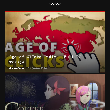
Age of Clicks İndir – Full PC +
Türkçe
GameOver
-
6 Ağustos 2026