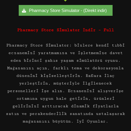
Pharmacy Store Simulator - (Direkt indir)
Pharmacy Store Simulator İndir – Full
Pharmacy Store Simulator: bizlere kendi tıbbi
eczanemizi yaratmamıza ve işletmemize davet
eden birinci şahıs yaşam simülatörü oyunu.
Mağazanızı açın, farklı tema ve dekorasyonla
düzenini kişiselleştirin. Raflara ilaç
yerleştirin, müşteriyle ilgilenecek
personelleri işe alın. Eczanenizi alışverişe
ortamına uygun hale getirin, ürünleri
gelirinizi arttıracak dinamik fiyatlarla
satın ve perakendecilik sanatında ustalaşarak
mağazanızı büyütün. İyi Oyunlar.