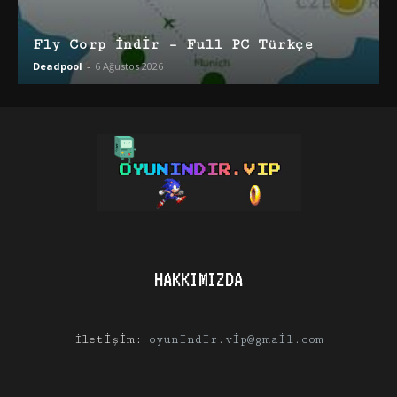
Fly Corp İndir – Full PC Türkçe
Deadpool
-
6 Ağustos 2026
HAKKIMIZDA
İletişim:
oyunindir.vip@gmail.com