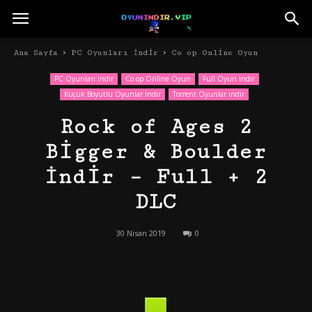
Ana Sayfa
PC Oyunları İndir
Co op Online Oyun
PC Oyunları İndir
Co op Online Oyun
Full Oyun İndir
Küçük Boyutlu Oyunlar İndir
Torrent Oyunlar indir
Rock of Ages 2
Bigger & Boulder
İndir – Full + 2
DLC
30 Nisan 2019
0