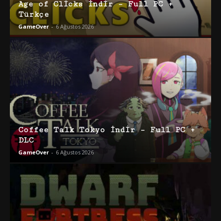
Age of Clicks İndir – Full PC +
Türkçe
GameOver
-
6 Ağustos 2026
Coffee Talk Tokyo İndir – Full PC +
DLC
GameOver
-
6 Ağustos 2026