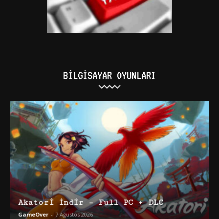
BILGISAYAR OYUNLARI
Akatori İndir – Full PC + DLC
GameOver
-
7 Ağustos 2026