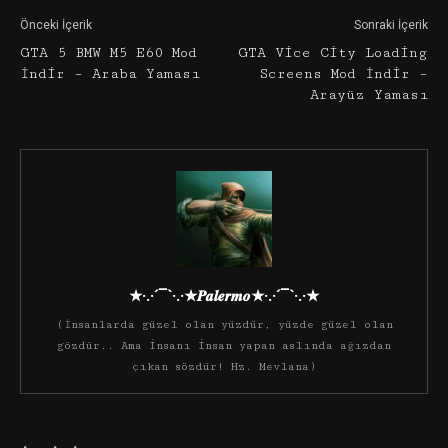
Önceki İçerik
Sonraki İçerik
GTA 5 BMW M5 E60 Mod
GTA Vice City Loading
İndir – Araba Yaması
Screens Mod İndir –
Arayüz Yaması
★·.·´¯`·.·★𝑷𝒂𝒍𝒆𝒓𝒎𝒐★·.·´¯`·.·★
(İnsanlarda güzel olan yüzdür, yüzde güzel olan
gözdür.. Ama insanı insan yapan aslında ağızdan
çıkan sözdür! Hz. Mevlana)