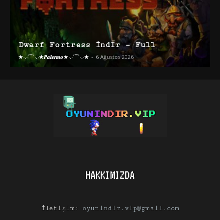
Dwarf Fortress İndir – Full
★·.·´¯`·.·★𝑷𝒂𝒍𝒆𝒓𝒎𝒐★·.·´¯`·.·★
-
6 Ağustos 2026
HAKKIMIZDA
İletişim:
oyunindir.vip@gmail.com