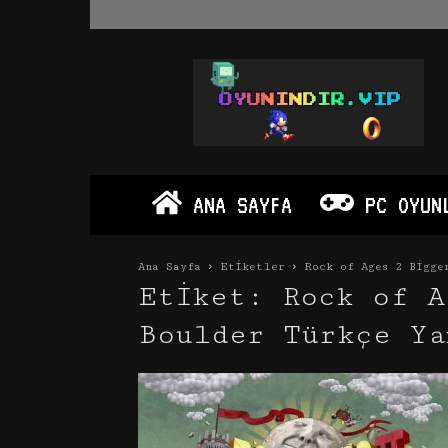
Oyun
İndir
Vip
–
Program
İndir
Full
ANA SAYFA
PC OYUN
PC
Ve
Android
Ana Sayfa
Etiketler
Rock of Ages 2 Bigge
Apk
Etiket: Rock of A
Boulder Türkçe Ya