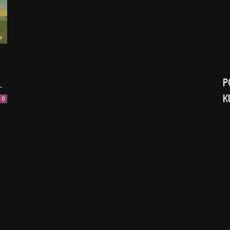
P
.
K
0