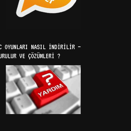
C OYUNLARI NASIL İNDIRILIR –
URULUR VE ÇÖZÜMLERI ?