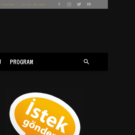
Yardım – İstek Bölümü
J
PROGRAM