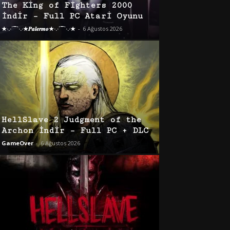
The King of Fighters 2000
İndir – Full PC Atari Oyunu
★·.·´¯`·.·★𝑷𝒂𝒍𝒆𝒓𝒎𝒐★·.·´¯`·.·★
-
6 Ağustos 2026
HellSlave 2 Judgment of the
Archon İndir – Full PC + DLC
GameOver
-
6 Ağustos 2026