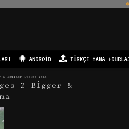
LARI
ANDROID
TÜRKÇE YAMA +DUBLA
r & Boulder Türkçe Yama
ges 2 Bigger &
ma