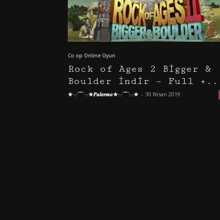
Co op Online Oyun
Rock of Ages 2 Bigger &
Boulder İndir – Full +..
★·.·´¯`·.·★𝑷𝒂𝒍𝒆𝒓𝒎𝒐★·.·´¯`·.·★
-
30 Nisan 2019