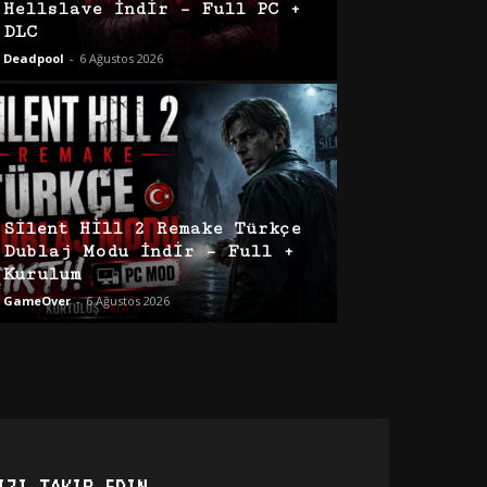
Hellslave İndir – Full PC +
DLC
Deadpool
-
6 Ağustos 2026
Silent Hill 2 Remake Türkçe
Dublaj Modu İndir – Full +
Kurulum
GameOver
-
6 Ağustos 2026
IZI TAKIP EDIN