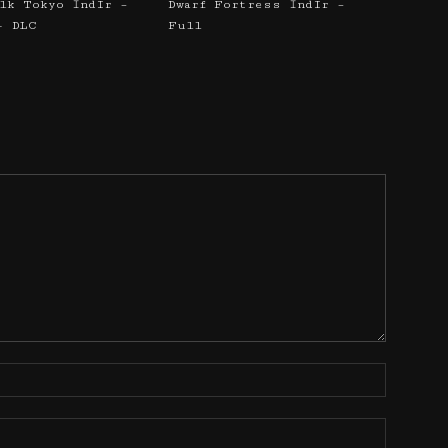
alk Tokyo İndir –
Dwarf Fortress İndir –
+ DLC
Full