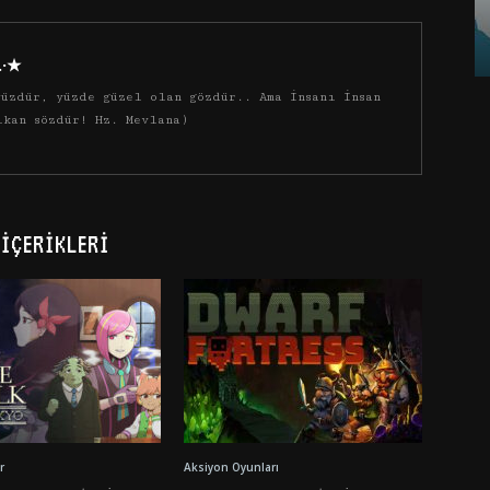
·.·★
üzdür, yüzde güzel olan gözdür.. Ama insanı insan
ıkan sözdür! Hz. Mevlana)
İÇERIKLERI
r
Aksiyon Oyunları