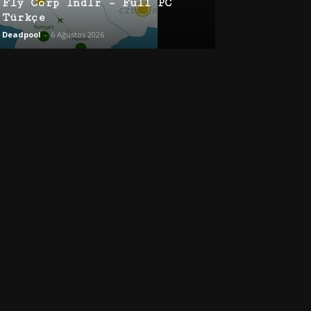
Fly Corp İndir – Full PC
Türkçe
Deadpool
-
6 Ağustos 2026