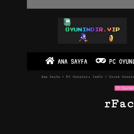
Oyun
İndir
Vip
–
Program
İndir
Full
ANA SAYFA
PC OYUN
PC
Ve
Android
Ana Sayfa
PC Oyunları İndir
Çocuk Oyunl
Apk
PC Oyunları
rFa