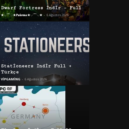
Dwarf Fortress İndir – Full
★·.·´¯`·.·★𝑷𝒂𝒍𝒆𝒓𝒎𝒐★·.·´¯`·.·★
-
6 Ağustos 2026
Stationeers İndir Full +
Türkçe
VİPGAMİNG
-
6 Ağustos 2026