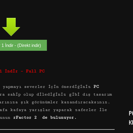
1 İndir - (Direkt indir)
1 İndir – Full PC
r yapmayı severler için önerdiğiniz
PC
ra sahip olup dilediğiniz gibi dış tasarım
arınıza şık görünümler kazandıracaksınız.
afa kafaya yarışlar yaparak zaferler ile
P
unun
rFactor 2 de bulunuyor.
K