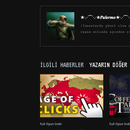
★·.·´¯`·.·★𝑷𝒂𝒍𝒆𝒓𝒎𝒐★·.·´¯`
(İnsanlarda güzel olan y
yapan aslında ağızdan ç
İLGILI HABERLER
YAZARIN DIĞER 
Full Oyun İndir
Full Oyun İndi