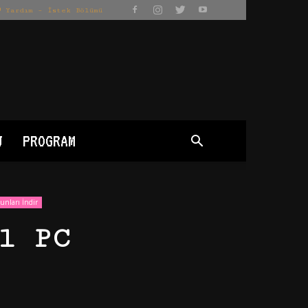
Yardım – İstek Bölümü
J
PROGRAM
unları İndir
l PC