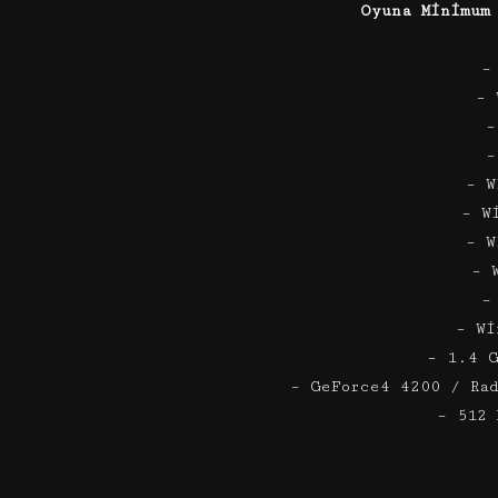
Oyuna Minimum
–
– 
–
–
– W
– W
– W
– 
–
– Wi
– 1.4 
– GeForce4 4200 / Ra
– 512 