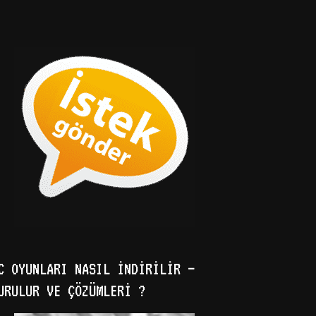
C OYUNLARI NASIL İNDIRILIR –
URULUR VE ÇÖZÜMLERI ?