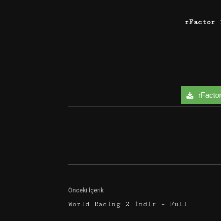
rFactor 
rFactor 
Facebook
Twitter
Önceki İçerik
World Racing 2 İndir – Full