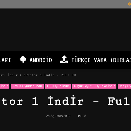
LARI
ANDROID
TÜRKÇE YAMA +DUBLA
arı İndir
rFactor 1 İndir – Full PC
 İndir
Çocuk Oyunları İndir
Full Oyun İndir
Küçük Boyutlu Oyunlar İndir
Yarış Oy
ctor 1 İndir – Ful
28 Ağustos 2019
18