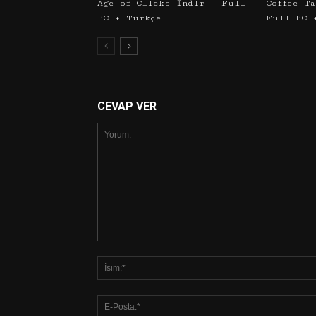
Age of Clicks İndir – Full
Coffee T
PC + Türkçe
Full PC 
CEVAP VER