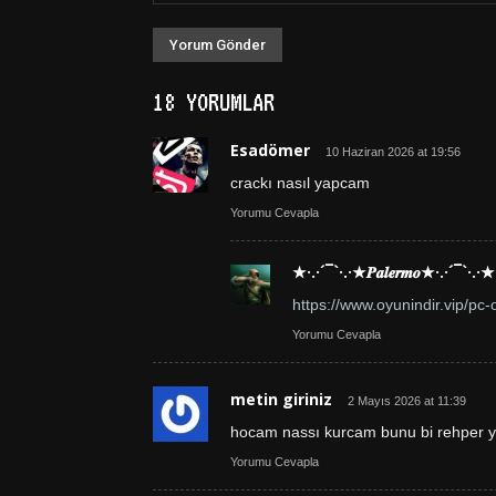
18 YORUMLAR
Esadömer
10 Haziran 2026 at 19:56
crackı nasıl yapcam
Yorumu Cevapla
★·.·´¯`·.·★𝑷𝒂𝒍𝒆𝒓𝒎𝒐★·.·´¯`·.·★
https://www.oyunindir.vip/pc-o
Yorumu Cevapla
metin giriniz
2 Mayıs 2026 at 11:39
hocam nassı kurcam bunu bi rehper 
Yorumu Cevapla