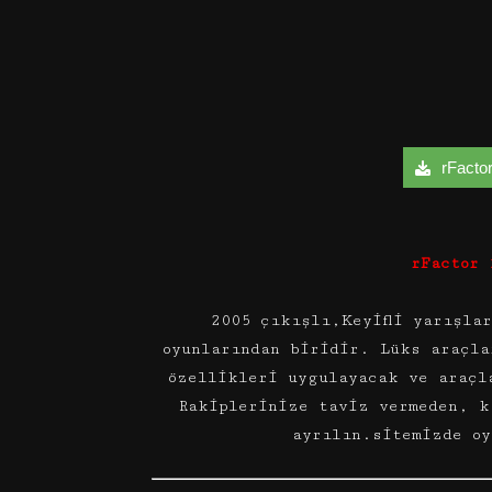
rFactor 
rFactor 
2005 çıkışlı,Keyifli yarışla
oyunlarından biridir. Lüks araçla
özellikleri uygulayacak ve araçl
Rakiplerinize taviz vermeden, k
ayrılın.sitemizde oy