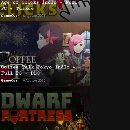
Age of Clicks İndir – Full
PC + Türkçe
GameOver
-
6 Ağustos 2026
Coffee Talk Tokyo İndir –
Full PC + DLC
GameOver
-
6 Ağustos 2026