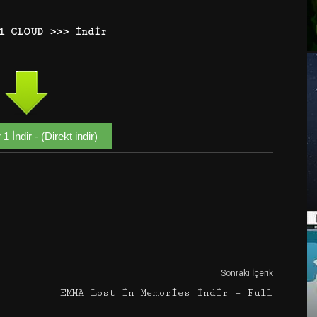
1 CLOUD >>> İndir
1 İndir - (Direkt indir)
Google+
Email
Sonraki İçerik
EMMA Lost in Memories İndir – Full