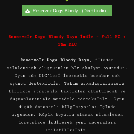
Reservoir Dogs Bloody - (Direkt indir)
Reservoir Dogs Bloody Days İndir – Full PC +
Tüm DLC
Reservoir Dogs Bloody Days,
filmden
esinlenerek oluşturulan bir aksiyon oyunudur.
Oyun tüm DLC’leri içermekle beraber çok
oyuncu desteklidir. Takım arkadaşlarınızla
birlikte stratejik taktikler oluşturacak ve
düşmanlarınızla mücadele edeceksiniz. Oyun
düşük donanımlı bilgisayarlar içinde
uygundur. Küçük boyutlu olarak sitemizden
ücretsizce indirerek yeni maceralara
atılabilirsiniz.