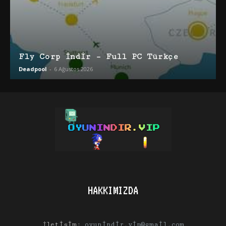
Fly Corp İndir – Full PC Türkçe
Deadpool
-
6 Ağustos 2026
HAKKIMIZDA
İletişim:
oyunindir.vip@gmail.com