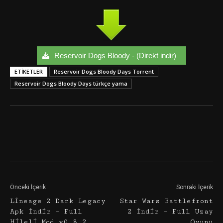
Reservoir Dogs Bloody - (Direkt indir)
ETIKETLER
Reservoir Dogs Bloody Days Torrent
Reservoir Dogs Bloody Days türkçe yama
Facebook
Twitter
Google+
Önceki İçerik
Sonraki İçerik
Lineage 2 Dark Legacy
Star Wars Battlefront
Apk İndir – Full
2 İndir – Full Uzay
Hileli Mod v0.8.2
Oyunu