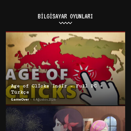
BILGISAYAR OYUNLARI
Age of Clicks İndir – Full PC +
Türkçe
GameOver
-
6 Ağustos 2026