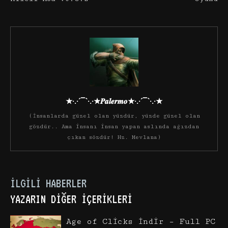
★·.·´¯`·.·★𝑷𝒂𝒍𝒆𝒓𝒎𝒐★·.·´¯`·.·★
(İnsanlarda güzel olan yüzdür, yüzde güzel olan
gözdür.. Ama insanı insan yapan aslında ağızdan
çıkan sözdür! Hz. Mevlana)
İLGILI HABERLER
YAZARIN DIĞER İÇERIKLERI
Age of Clicks İndir – Full PC