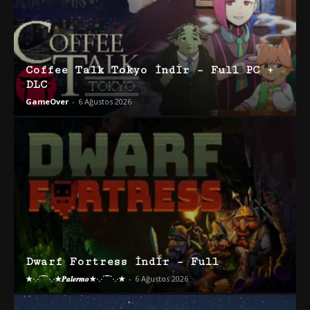
Coffee Talk Tokyo İndir – Full PC +
DLC
GameOver
-
6 Ağustos 2026
Dwarf Fortress İndir – Full
★·.·´¯`·.·★𝑷𝒂𝒍𝒆𝒓𝒎𝒐★·.·´¯`·.·★
-
6 Ağustos 2026