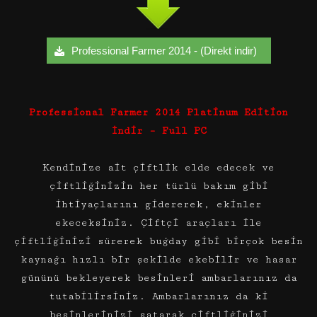
Professional Farmer 2014 - (Direkt indir)
Professional Farmer 2014 Platinum Edition
İndir – Full PC
Kendinize ait çiftlik elde edecek ve
çiftliğinizin her türlü bakım gibi
ihtiyaçlarını gidererek, ekinler
ekeceksiniz. Çiftçi araçları ile
çiftliğinizi sürerek buğday gibi birçok besin
kaynağı hızlı bir şekilde ekebilir ve hasar
gününü bekleyerek besinleri ambarlarınız da
tutabilirsiniz. Ambarlarınız da ki
besinlerinizi satarak çiftliğinizi