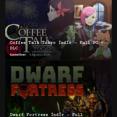
Coffee Talk Tokyo İndir – Full PC +
DLC
GameOver
-
6 Ağustos 2026
Dwarf Fortress İndir – Full