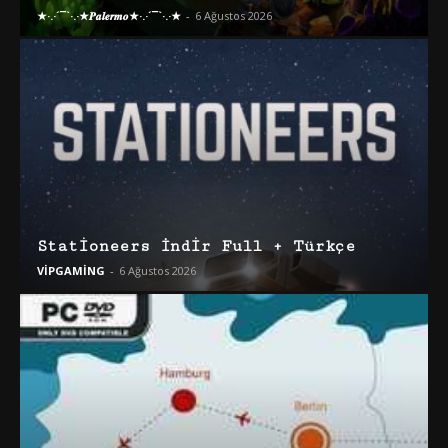
★·.·´¯`·.·★𝑷𝒂𝒍𝒆𝒓𝒎𝒐★·.·´¯`·.·★
-
6 Ağustos 2026
Stationeers İndir Full + Türkçe
VİPGAMİNG
-
6 Ağustos 2026