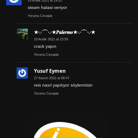
10 Aralık 2021 at 19:20
steam hatasi veriyor
Yorumu Cevapla
★·.·´¯`·.·★𝑷𝒂𝒍𝒆𝒓𝒎𝒐★·.·´¯`·.·★
10 Aralık 2021 at 23:59
crack yapın
Yorumu Cevapla
Yusuf Eymen
27 Kasım 2022 at 08:47
reis nasıl yapılıyor söylermisin
Yorumu Cevapla