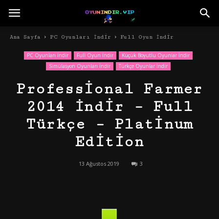
Ana Sayfa
PC Oyunları İndir
Full Oyun İndir
PC Oyunları İndir
Full Oyun İndir
Küçük Boyutlu Oyunlar İndir
Simülasyon Oyunları İndir
Türkçe Oyunlar İndir
Professional Farmer
2014 İndir – Full
Türkçe – Platinum
Edition
13 Ağustos 2019
3