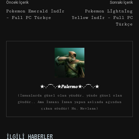
Önceki İçerik
Sonraki İçerik
Pokemon Emerald İndir
Pokemon Lightning
– Full PC Türkçe
Yellow İndir – Full PC
Türkçe
★·.·´¯`·.·★𝑷𝒂𝒍𝒆𝒓𝒎𝒐★·.·´¯`·.·★
(İnsanlarda güzel olan yüzdür, yüzde güzel olan
gözdür.. Ama insanı insan yapan aslında ağızdan
çıkan sözdür! Hz. Mevlana)
İLGILI HABERLER