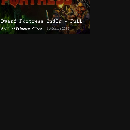
Dwarf Fortress İndir – Full
★·.·´¯`·.·★𝑷𝒂𝒍𝒆𝒓𝒎𝒐★·.·´¯`·.·★
-
6 Ağustos 2026