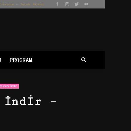
Yardım – İstek Bölümü
J
PROGRAM
yunlar İndir
 İndir –