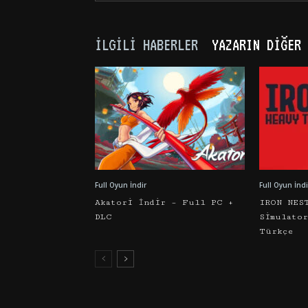
İLGILI HABERLER
YAZARIN DIĞER 
Full Oyun İndir
Full Oyun İndi
Akatori İndir – Full PC +
IRON NES
DLC
Simulato
Türkçe