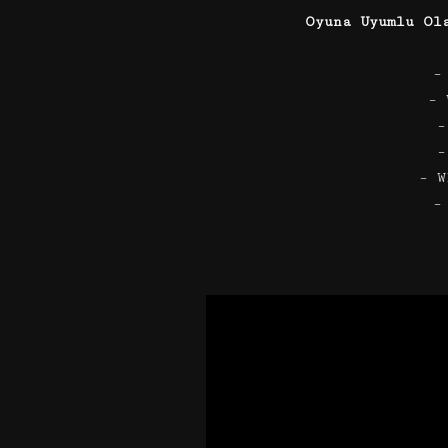
Oyuna Uyumlu Ol
–
– 
–
–
– W
–