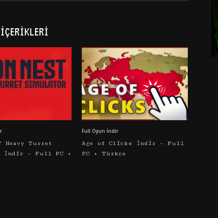
İÇERIKLERI
r
Full Oyun İndir
T Heavy Turret
Age of Clicks İndir – Full
r İndir – Full PC +
PC + Türkçe