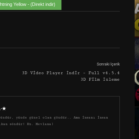
ning Yellow - (Direkt indir)
Google+
Email
Sonraki İçerik
3D Video Player İndir – Full v4.5.4
3D Film İzleme
·.·★
üzdür, yüzde güzel olan gözdür.. Ama insanı insan
ıkan sözdür! Hz. Mevlana)