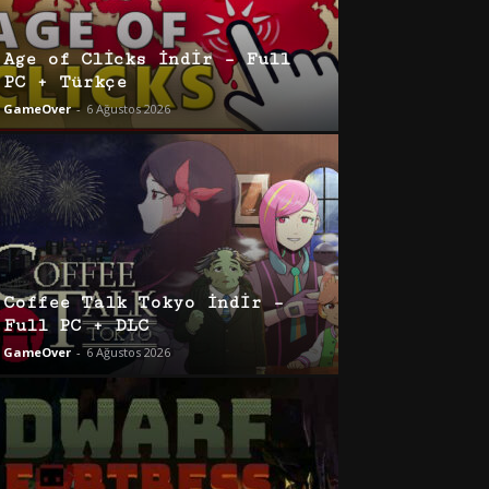
Age of Clicks İndir – Full
PC + Türkçe
GameOver
-
6 Ağustos 2026
Coffee Talk Tokyo İndir –
Full PC + DLC
GameOver
-
6 Ağustos 2026