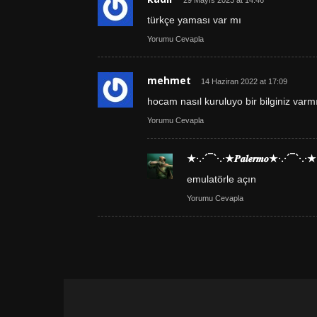
29 Mayıs 2023 at 14:46
türkçe yaması var mı
Yorumu Cevapla
mehmet
14 Haziran 2022 at 17:09
hocam nasıl kuruluyo bir bilginiz varm
Yorumu Cevapla
★·.·´¯`·.·★𝑷𝒂𝒍𝒆𝒓𝒎𝒐★·.·´¯`·.·★
emulatörle açın
Yorumu Cevapla