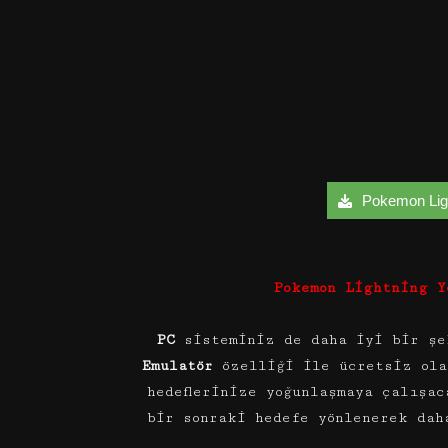
Pokemon Light
Pokemon Lightning Y
PC
sisteminiz de daha iyi bir şe
Emulatör
özelliği ile ücretsiz ola
hedeflerinize yoğunlaşmaya çalışa
bir sonraki hedefe yönlenerek dah