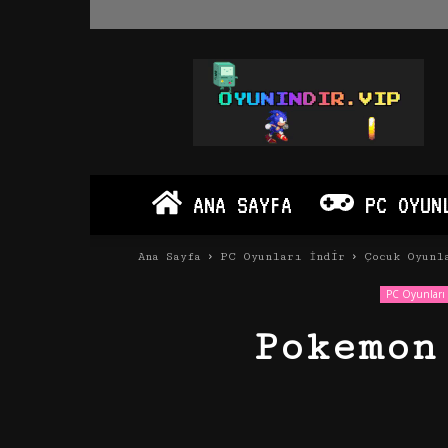
Oyun
İndir
Vip
–
Program
İndir
Full
ANA SAYFA
PC OYUN
PC
Ve
Android
Ana Sayfa
PC Oyunları İndir
Çocuk Oyunl
Apk
PC Oyunları 
Pokemon