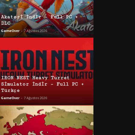
Akatori İndir – Full PC +
DLC
GameOver
-
7 Ağustos 2026
IRON NEST Heavy Turret
Simulator İndir – Full PC +
Türkçe
GameOver
-
7 Ağustos 2026