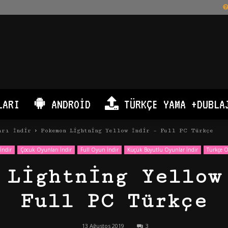
LARI
ANDROID
TÜRKÇE YAMA +DUBLA
arı İndir
Pokemon Lightning Yellow İndir – Full PC Türkçe
İndir
Çocuk Oyunları İndir
Full Oyun İndir
Küçük Boyutlu Oyunlar İndir
Türkçe O
 Lightning Yellow
Full PC Türkçe
13 Ağustos 2019
3