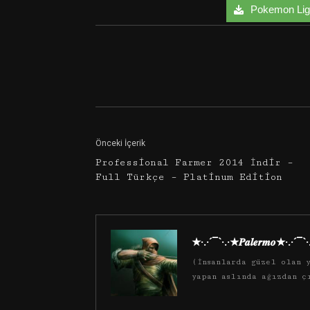
Pokemon Light
Facebook
Twitter
Önceki İçerik
Professional Farmer 2014 İndir –
Full Türkçe – Platinum Edition
★·.·´¯`·.·★𝑷𝒂𝒍𝒆𝒓𝒎𝒐★·.·´¯`
(İnsanlarda güzel olan y
yapan aslında ağızdan ç