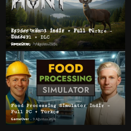
Project Hunt İndir – Full PC +
Spider Man 3 İndir + Full Türkçe –
Türkçe
Güncell + DLC
GameOver
-
9 Ağustos 2026
VİPGAMİNG
-
9 Ağustos 2026
Food Processing Simulator İndir –
Full PC + Türkçe
GameOver
-
9 Ağustos 2026