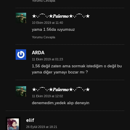
Yorumu Cevapla
★·.·´¯`·.·★𝑷𝒂𝒍𝒆𝒓𝒎𝒐★·.·´¯`·.·★
10 Ekim 2019 at 11:40
yama 1.56da ıuyumsuz
Yorumu Cevapla
ARDA
11 Ekim 2019 at 01:23
1,56 değil zaten ama sormak istediğim o değil bu
yama diğer yamayı bozar mı ?
★·.·´¯`·.·★𝑷𝒂𝒍𝒆𝒓𝒎𝒐★·.·´¯`·.·★
11 Ekim 2019 at 12:02
denemedim,yedek alıp deneyin
elif
26 Eylül 2019 at 18:21