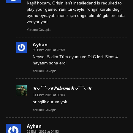
Kaşif hocam, Origin isn’t installedand is required to
play your game. Yani türkçeyle, ”origin kurulu değil,
oyunu oynayabilmeniz için origin olmalı” gibi bir hata
veriyor yani.
Yorumu Cevapla
Ayhan
30 Ekim 2019 at 23:59
Neyse. Sildim Tüm oyunu ve DLC leri. Sims 4
hayatım sona erdi.
Yorumu Cevapla
★·.·´¯`·.·★𝑷𝒂𝒍𝒆𝒓𝒎𝒐★·.·´¯`·.·★
31 Ekim 2019 at 00:03
oringlik durum yok.
Yorumu Cevapla
Ayhan
29 Ekim 2019 at 04:53