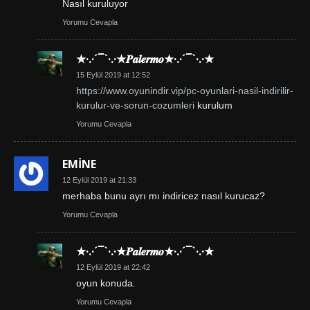
Nasıl kuruluyor
Yorumu Cevapla
★·.·´¯`·.·★𝑷𝒂𝒍𝒆𝒓𝒎𝒐★·.·´¯`·.·★
15 Eylül 2019 at 12:52
https://www.oyunindir.vip/pc-oyunlari-nasil-indirilir-
kurulur-ve-sorun-cozumleri
kurulum
Yorumu Cevapla
EMİNE
12 Eylül 2019 at 21:33
merhaba bunu ayrı mı indiricez nasıl kurucaz?
Yorumu Cevapla
★·.·´¯`·.·★𝑷𝒂𝒍𝒆𝒓𝒎𝒐★·.·´¯`·.·★
12 Eylül 2019 at 22:42
oyun konuda.
Yorumu Cevapla