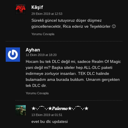
Kâşif
29 Ekim 2019 at 12:53
Sürekli güncel tutuyoruz düşer düşmez
güncellenecektir, Rica ederiz ve Teşekkürler 🙂
Yorumu Cevapla
Ayhan
12 Ekim 2019 at 18:20
Hocam bu tek DLC değil mi, sadece Realm Of Magic
yani değil mi? Başka siteler hep ALL-DLC paketi
indirmeye zorluyor insanları. TEK DLC halinde
bulamadım ama burada buldum. Umarım gerçekten
tek DLC dir.
Yorumu Cevapla
★·.·´¯`·.·★𝑷𝒂𝒍𝒆𝒓𝒎𝒐★·.·´¯`·.·★
13 Ekim 2019 at 01:51
evet bu dlc updatesi