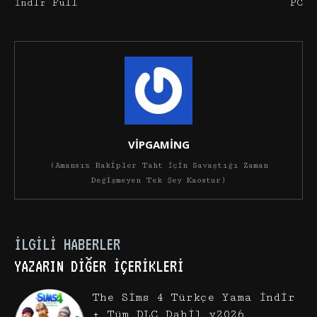
İndir Full
PC
VİPGAMİNG
(Amansız Rakipler Taht İçin Savaştığı Zaman
Değişmeyen Tek Şey Kaostur)
İLGILI HABERLER
YAZARIN DIĞER İÇERIKLERI
The Sims 4 Türkçe Yama İndir
+ Tüm DLC Dahil v2026