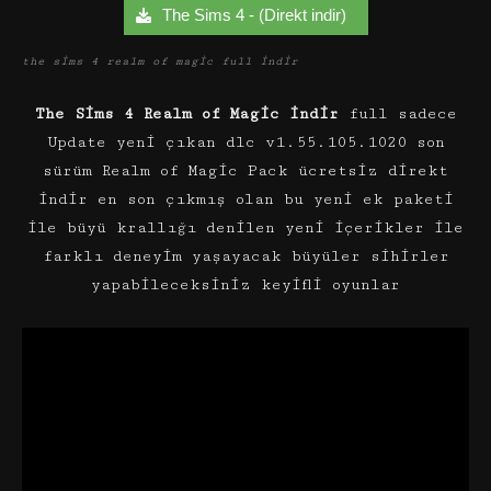
The Sims 4 - (Direkt indir)
the sims 4 realm of magic full indir
The Sims 4 Realm of Magic indir
full sadece
Update yeni çıkan dlc v1.55.105.1020 son
sürüm Realm of Magic Pack ücretsiz direkt
indir en son çıkmış olan bu yeni ek paketi
ile büyü krallığı denilen yeni içerikler ile
farklı deneyim yaşayacak büyüler sihirler
yapabileceksiniz keyifli oyunlar