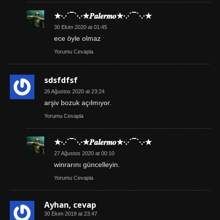
★·.·´¯`·.·★𝑷𝒂𝒍𝒆𝒓𝒎𝒐★·.·´¯`·.·★
30 Ekim 2020 at 01:45
ece öyle olmaz
Yorumu Cevapla
sdsfdfsf
26 Ağustos 2020 at 23:24
arşiv bozuk açılmıyor.
Yorumu Cevapla
★·.·´¯`·.·★𝑷𝒂𝒍𝒆𝒓𝒎𝒐★·.·´¯`·.·★
27 Ağustos 2020 at 00:10
winrarını güncelleyin.
Yorumu Cevapla
Ayhan, cevap
30 Ekim 2019 at 23:47