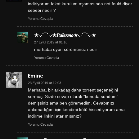
indiriyorum fakat kurulum aşamasında not fould diyor
sebebi nedir ?
Yorumu Cevapla
★·.·´¯`·.·★𝑷𝒂𝒍𝒆𝒓𝒎𝒐★·.·´¯`·.·★
27 Eylül 2019 at 01:16
merhaba oyun sürümünüz nedir
Yorumu Cevapla
Emine
23 Eylül 2019 at 12:03
Merhaba, bir arkadaş daha torrent seçeneğini
sormuş. Sizde cevap olarak “konuda sundum”
demişsiniz ama ben göremedim. Cevabınızı
anlamadığım için kendimi kötü hissediyorum ama
indirme linkini atar mısınız?
Yorumu Cevapla