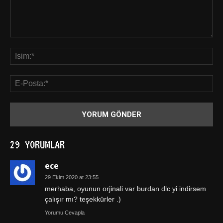
29 YORUMLAR
ece
29 Ekim 2020 at 23:55
merhaba, oyunun orjinali var burdan dlc yi indirsem
çalışır mı? teşekkürler .)
Yorumu Cevapla