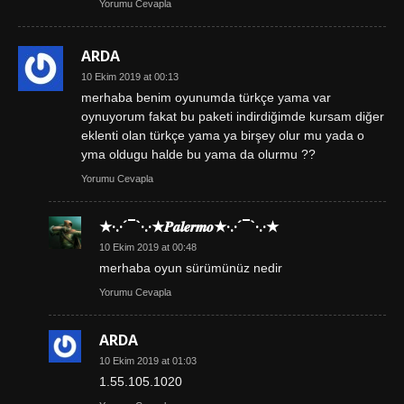
Yorumu Cevapla
ARDA
10 Ekim 2019 at 00:13
merhaba benim oyunumda türkçe yama var
oynuyorum fakat bu paketi indirdiğimde kursam diğer
eklenti olan türkçe yama ya birşey olur mu yada o
yma oldugu halde bu yama da olurmu ??
Yorumu Cevapla
★·.·´¯`·.·★𝑷𝒂𝒍𝒆𝒓𝒎𝒐★·.·´¯`·.·★
10 Ekim 2019 at 00:48
merhaba oyun sürümünüz nedir
Yorumu Cevapla
ARDA
10 Ekim 2019 at 01:03
1.55.105.1020