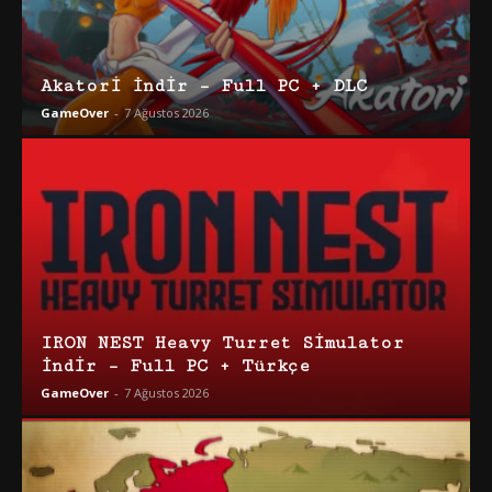
Akatori İndir – Full PC + DLC
GameOver
-
7 Ağustos 2026
IRON NEST Heavy Turret Simulator
İndir – Full PC + Türkçe
GameOver
-
7 Ağustos 2026