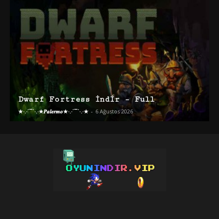
Dwarf Fortress İndir – Full
★·.·´¯`·.·★𝑷𝒂𝒍𝒆𝒓𝒎𝒐★·.·´¯`·.·★
-
6 Ağustos 2026