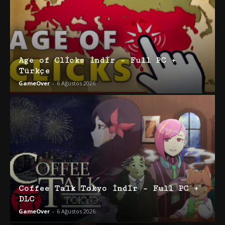
Age of Clicks İndir – Full PC +
Türkçe
GameOver
-
6 Ağustos 2026
Coffee Talk Tokyo İndir – Full PC +
DLC
GameOver
-
6 Ağustos 2026