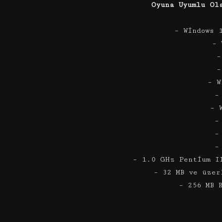
Oyuna Uyumlu Ol
– Windows 
– 
–
–
– W
–
– 
–
–
–
– 1.0 GHz Pentium I
– 32 MB ve üzer
– 256 MB 