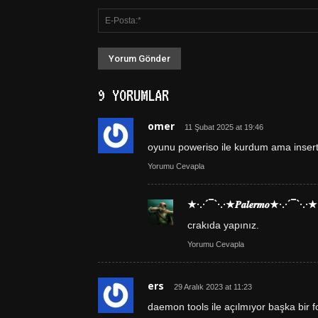
9 YORUMLAR
omer
11 Şubat 2025 at 19:46
oyunu poweriso ile kurdum ama insert
Yorumu Cevapla
★·.·´¯`·.·★𝑷𝒂𝒍𝒆𝒓𝒎𝒐★·.·´¯`·.·★
crakıda yapınız.
Yorumu Cevapla
ers
29 Aralık 2023 at 11:23
daemon tools ile açılmıyor başka bir 