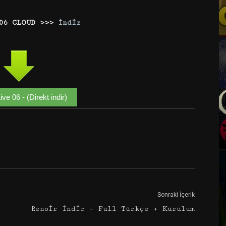
06 CLOUD >>>
İndir
ve 06 - (Direkt indir)
Google+
Email
Sonraki İçerik
Renoir İndir – Full Türkçe + Kurulum