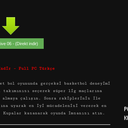
ve 06 - (Direkt indir)
İndir – Full PC Türkçe
t bol oyununda gerçeksi basketbol deneyimi
l takımınızı seçerek süper lig maçlarına
 almaya çalışın. Sonra rakipleriniz ile
rına uyarak en iyi mücadelenizi vererek en
P
. Kupalar kazanarak oyunda imzanızı atın.
K