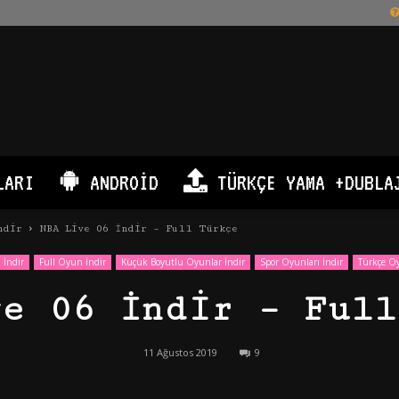
LARI
ANDROID
TÜRKÇE YAMA +DUBLA
ndir
NBA Live 06 İndir – Full Türkçe
 İndir
Full Oyun İndir
Küçük Boyutlu Oyunlar İndir
Spor Oyunları İndir
Türkçe Oy
ve 06 İndir – Full
11 Ağustos 2019
9