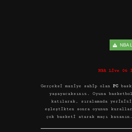
NBA Li
NBA Live 06 
Gerçeksi maziye sahip olan
PC
baske
yaşayacaksınız. Oyuna basketbo
katılarak, sıralamada yerinizi
eşleştikten sonra oyunun kuralla
çok basketi atarak maçı kazanın