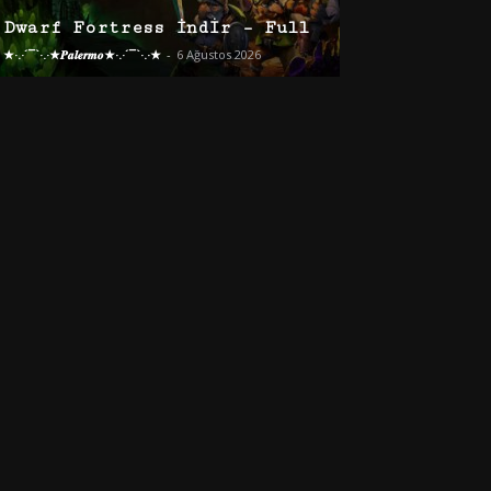
Dwarf Fortress İndir – Full
★·.·´¯`·.·★𝑷𝒂𝒍𝒆𝒓𝒎𝒐★·.·´¯`·.·★
-
6 Ağustos 2026