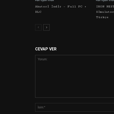
Full Oyun İndir
Full Oyun İndi
Akatori İndir – Full PC +
IRON NES
DLC
Simulato
Türkçe
CEVAP VER