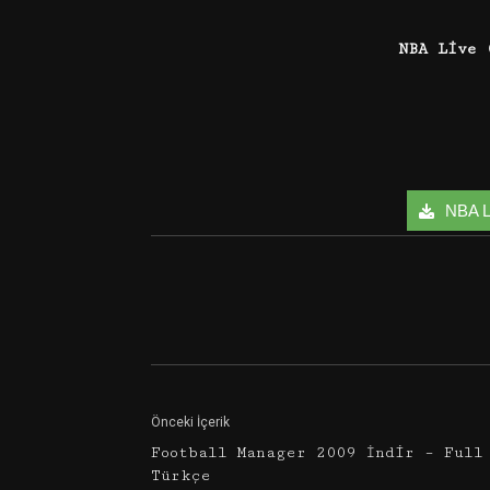
NBA Live 
NBA Li
Facebook
Twitter
Önceki İçerik
Football Manager 2009 İndir – Full
Türkçe