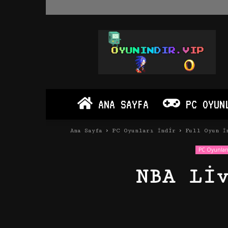
Oyun
İndir
Vip
–
Program
İndir
Full
ANA SAYFA
PC OYUN
PC
Ve
Android
Ana Sayfa
PC Oyunları İndir
Full Oyun İ
Apk
PC Oyunları
NBA Li