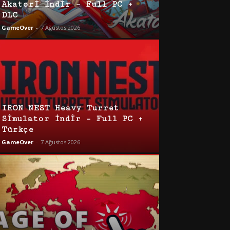
Akatori İndir – Full PC +
DLC
GameOver
-
7 Ağustos 2026
IRON NEST Heavy Turret
Simulator İndir – Full PC +
Türkçe
GameOver
-
7 Ağustos 2026