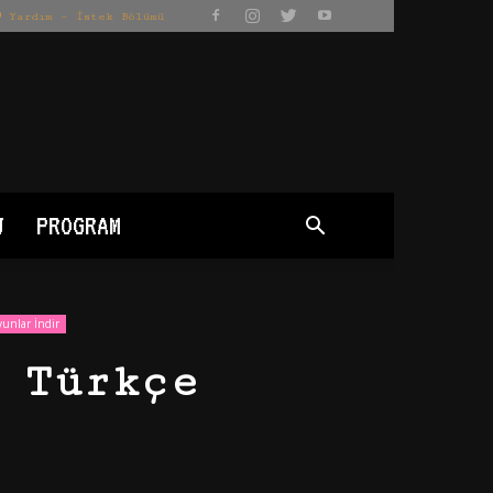
Yardım – İstek Bölümü
J
PROGRAM
unlar İndir
 Türkçe