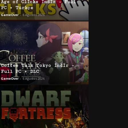
Age of Clicks İndir – Full
PC + Türkçe
GameOver
-
6 Ağustos 2026
Coffee Talk Tokyo İndir –
Full PC + DLC
GameOver
-
6 Ağustos 2026