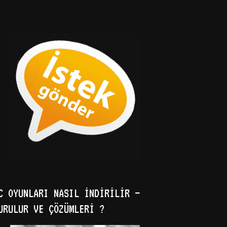
C OYUNLARI NASIL İNDIRILIR –
URULUR VE ÇÖZÜMLERI ?