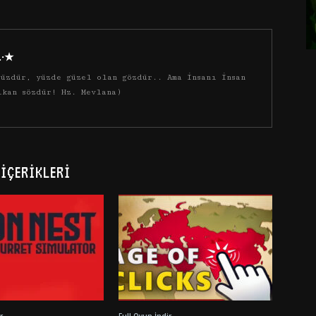
·.·★
üzdür, yüzde güzel olan gözdür.. Ama insanı insan
ıkan sözdür! Hz. Mevlana)
İÇERIKLERI