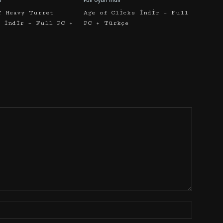
r
Full Oyun İndir
T Heavy Turret
Age of Clicks İndir – Full
r İndir – Full PC +
PC + Türkçe