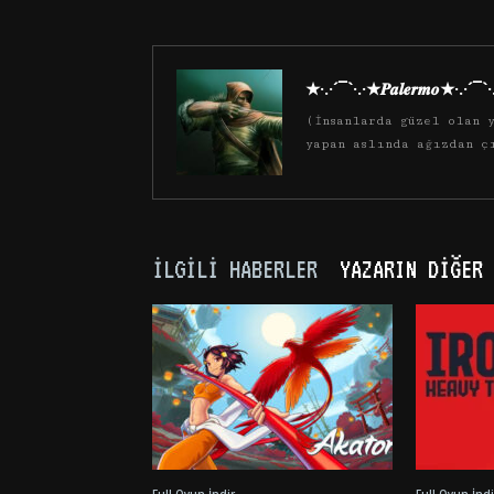
★·.·´¯`·.·★𝑷𝒂𝒍𝒆𝒓𝒎𝒐★·.·´¯`
(İnsanlarda güzel olan y
yapan aslında ağızdan ç
İLGILI HABERLER
YAZARIN DIĞER 