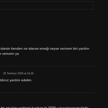
k istesin benden ne isterse emeği neyse vericem biri yardım
se vericem ya
26 Temmuz 2026 at 16:20
ıldınız yardım edelim.
fm nin tüm serilerini kurdum bi 2009 u kuramıyorum birde