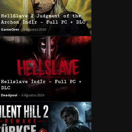
HellSlave 2 Judgment of the
Archon İndir – Full PC + DLC
GameOver
-
6 Ağustos 2026
Hellslave İndir – Full PC +
DLC
Deadpool
-
6 Ağustos 2026