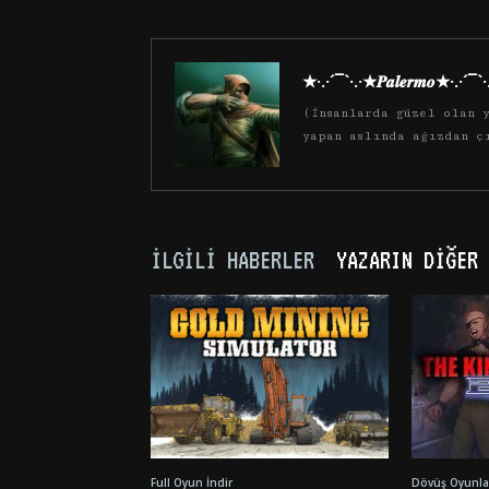
★·.·´¯`·.·★𝑷𝒂𝒍𝒆𝒓𝒎𝒐★·.·´¯`
(İnsanlarda güzel olan y
yapan aslında ağızdan ç
İLGILI HABERLER
YAZARIN DIĞER 
Full Oyun İndir
Dövüş Oyunlar