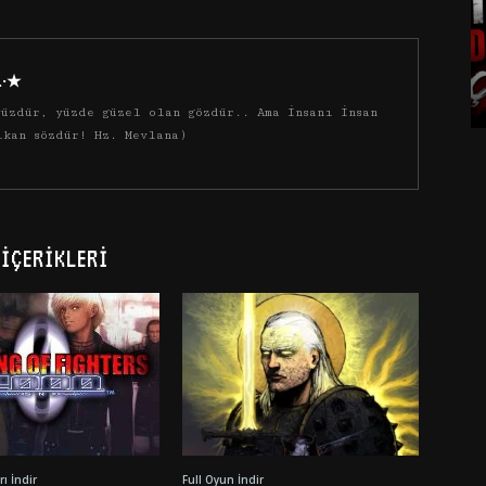
·.·★
üzdür, yüzde güzel olan gözdür.. Ama insanı insan
ıkan sözdür! Hz. Mevlana)
İÇERIKLERI
ı İndir
Full Oyun İndir