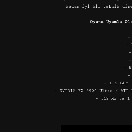
kadar iyi bir teknik dir
Oyuna Uyumlu Ol
–
– 
–
–
– W
–
– 1.4 GHz 
– NVIDIA FX 5900 Ultra / ATI 
– 512 MB ve 1