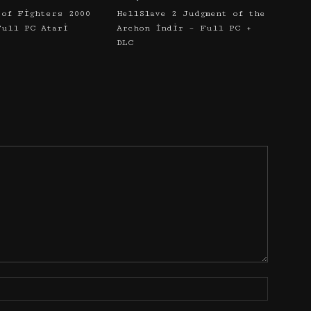
 of Fighters 2000
HellSlave 2 Judgment of the
Full PC Atari
Archon İndir – Full PC +
DLC