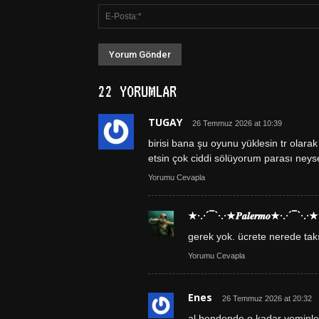
22 YORUMLAR
TUGAY
26 Temmuz 2026 at 10:39
birisi bana şu oyunu yüklesin tr olara
etsin çok ciddi sölüyorum parası ney
Yorumu Cevapla
★·.·´¯`·.·★𝑷𝒂𝒍𝒆𝒓𝒎𝒐★·.·´¯`·.·★
gerek yok. ücrete nerede tak
Yorumu Cevapla
Enes
26 Temmuz 2026 at 20:32
al bendende o kadar yeminle 