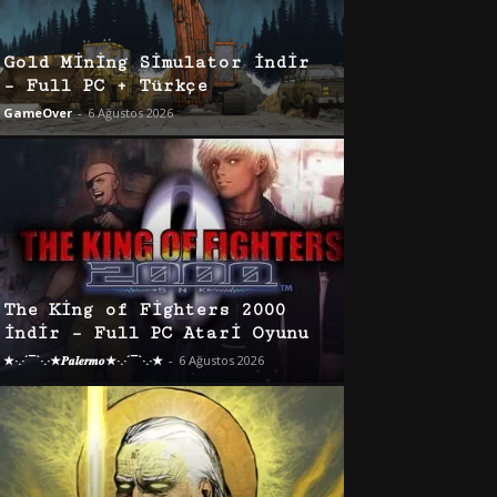
Gold Mining Simulator İndir
– Full PC + Türkçe
GameOver
-
6 Ağustos 2026
The King of Fighters 2000
İndir – Full PC Atari Oyunu
★·.·´¯`·.·★𝑷𝒂𝒍𝒆𝒓𝒎𝒐★·.·´¯`·.·★
-
6 Ağustos 2026