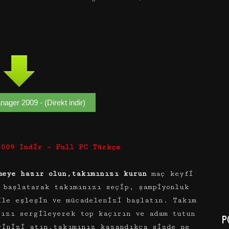
nager 2009 - (Direkt indir)
2009 İndir – Full PC Türkçe
meye hazır olun,takımınızı kurun
maç keyfi
başlatarak takımınızı seçip, şampiyonluk
ile eşleşin ve mücadelenizi başlatın. Takım
nızı sergileyerek top kaçırın ve adam tutun
P
rinizi atın.takımınız kazandıkça sizde ne