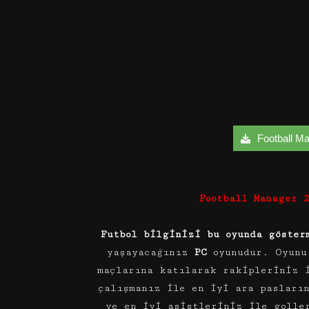
Football Ma
Football Manager 
Futbol bilginizi bu oyunda göster
yaşayacağınız
PC
oyunudur. Oyunu 
maçlarına katılarak rakipleriniz 
çalışmanız ile en iyi ara pasları
ve en iyi asistleriniz ile golle