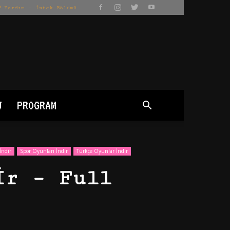
Yardım – İstek Bölümü
J
PROGRAM
İndir
Spor Oyunları İndir
Türkçe Oyunlar İndir
ir – Full