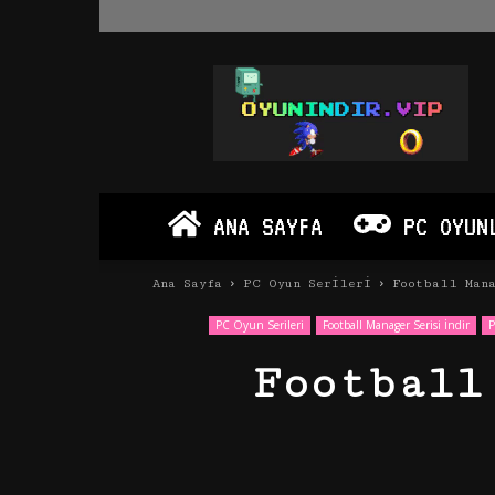
Oyun
İndir
Vip
–
Program
İndir
Full
ANA SAYFA
PC OYUN
PC
Ve
Android
Ana Sayfa
PC Oyun Serileri
Football Mana
Apk
PC Oyun Serileri
Football Manager Serisi İndir
P
Football