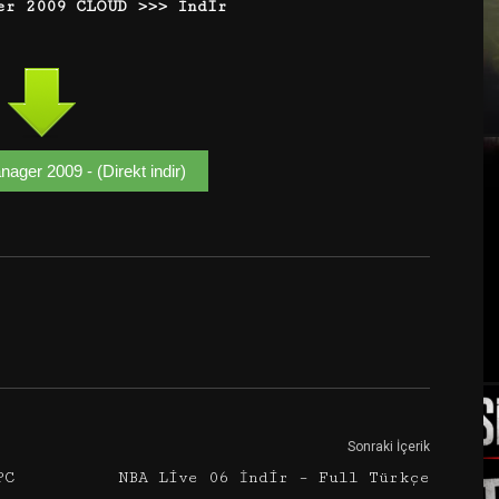
er 2009 CLOUD >>> İndir
nager 2009 - (Direkt indir)
Google+
Email
Sonraki İçerik
PC
NBA Live 06 İndir – Full Türkçe