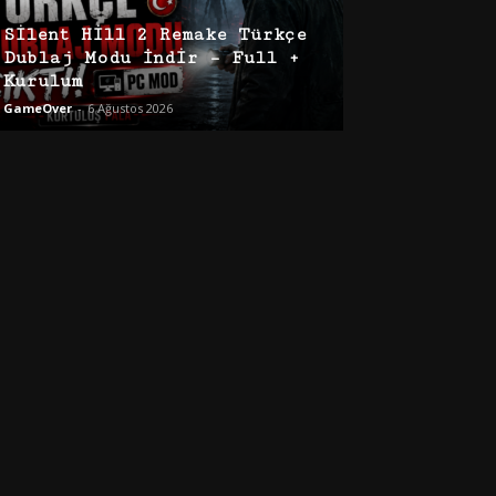
Silent Hill 2 Remake Türkçe
Dublaj Modu İndir – Full +
Kurulum
GameOver
-
6 Ağustos 2026