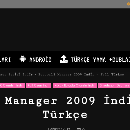
LARI
ANDROID
TÜRKÇE YAMA +DUBLA
ger Serisi İndir
Football Manager 2009 İndir – Full Türkçe
C Oyunları İndir
Full Oyun İndir
Küçük Boyutlu Oyunlar İndir
Simülasyon Oyunları 
 Manager 2009 İnd
Türkçe
11 Ağustos 2019
22