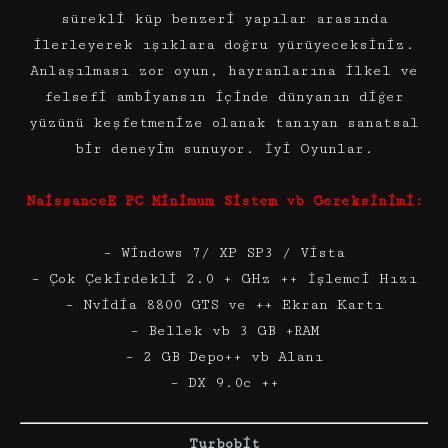
sürekli küp benzeri yapılar arasında
ilerleyerek ışıklara doğru yürüyeceksiniz.
Anlaşılması zor oyun, hayranlarına ilkel ve
felsefi ambiyansın içinde dünyanın diğer
yüzünü keşfetmenize olanak tanıyan sanatsal
bir deneyim sunuyor. İyi Oyunlar.
NaissanceE PC Minimum Sistem vb Gereksinimi:
– Windows 7/ XP SP3 / Vista
– Çok Çekirdekli 2.0 + GHz ++ İşlemci Hızı
– Nvidia 8800 GTS ve ++ Ekran Kartı
– Bellek vb 3 GB +RAM
– 2 GB Depo++ vb Alanı
– DX 9.0c ++
Turbobit