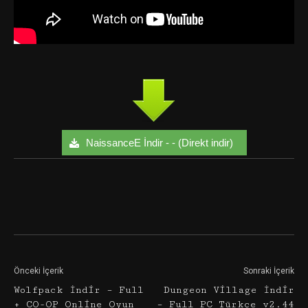
NaissanceE İndir - - (Direkt indir)
Facebook
Twitter
Google+
Önceki İçerik
Sonraki İçerik
Wolfpack İndir – Full
Dungeon Village İndir
+ CO-OP Online Oyun
– Full PC Türkçe v2.44