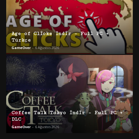
Age of Clicks İndir – Full PC +
Türkçe
GameOver
-
6 Ağustos 2026
Coffee Talk Tokyo İndir – Full PC +
DLC
GameOver
-
6 Ağustos 2026