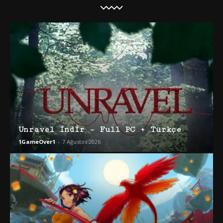
Unravel İndir – Full PC + Türkçe
1GameOver1
-
7 Ağustos 2026