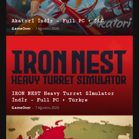
Akatori İndir – Full PC + DLC
GameOver
-
7 Ağustos 2026
IRON NEST Heavy Turret Simulator
İndir – Full PC + Türkçe
GameOver
-
7 Ağustos 2026