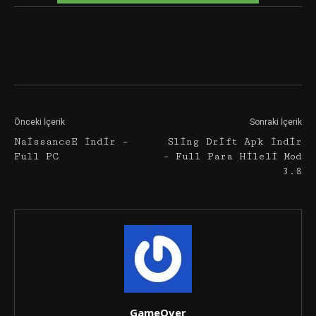
Facebook
Twitter
Google+
Önceki İçerik
Sonraki İçerik
NaissanceE İndir –
Sling Drift Apk İndir
Full PC
– Full Para Hileli Mod
3.8
GameOver