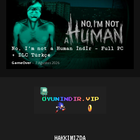
No, I’m not a Human İndir – Full PC
+ DLC Türkçe
GameOver
-
7 Ağustos 2026
HAKKIMIZDA