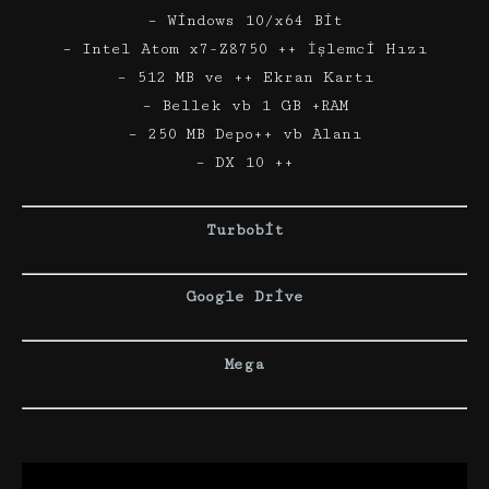
– Windows 10/x64 Bit
– Intel Atom x7-Z8750 ++ İşlemci Hızı
– 512 MB ve ++ Ekran Kartı
– Bellek vb 1 GB +RAM
– 250 MB Depo++ vb Alanı
– DX 10 ++
Turbobit
Google Drive
Mega