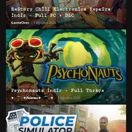
ReStory Chill Electronics Repairs
İndir – Full PC + DLC
GameOver
-
7 Ağustos 2026
Psychonauts İndir – Full Türkçe
★·.·´¯`·.·★𝑷𝒂𝒍𝒆𝒓𝒎𝒐★·.·´¯`·.·★
-
7 Ağustos 2026