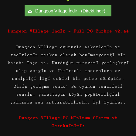
Dungeon Village İndir - (Direkt indir)
Dungeon Village İndir – Full PC Türkçe v2.44
Dungeon Village oyunuyla askerlerin ve
tacirlerin mesken olarak benimseyeceği bir
kasaba inşa et. Kurduğun mütevazi yerleşkeyi
alıp zengin ve ihtiraslı maceralara ev
sahipliği ilgi çekici bir şehre dönüştür.
Giriş gelişme sonuç! Bu oyunun senaristi
sensin, yarattığın köyün popülerliğini
yalnızca sen arttırabilirsin. İyi Oyunlar.
Dungeon Village PC Minimum Sistem vb
Gereksinimi: