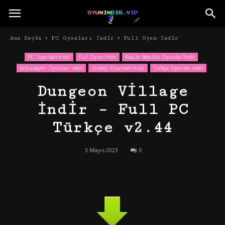
Ana Sayfa
PC Oyunları İndir
Full Oyun İndir
PC Oyunları İndir
Full Oyun İndir
Küçük Boyutlu Oyunlar İndir
Simülasyon Oyunları İndir
Strateji Oyunları İndir
Türkçe Oyunlar İndir
Dungeon Village
İndir – Full PC
Türkçe v2.44
3 Mayıs 2023
0