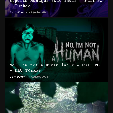
Esports Manager 2026 İndir – Full PC
+ Türkçe
GameOver
-
7 Ağustos 2026
No, I’m not a Human İndir – Full PC
+ DLC Türkçe
GameOver
-
7 Ağustos 2026