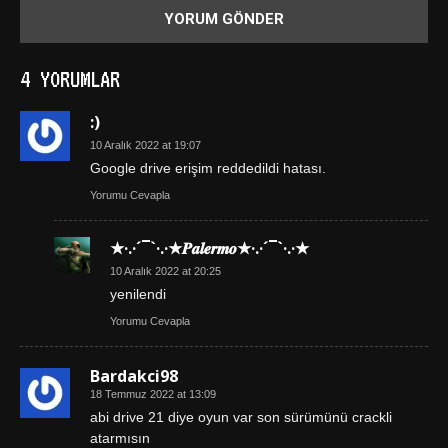
4 YORUMLAR
:)
10 Aralık 2022 at 19:07
Google drive erişim reddedildi hatası.
Yorumu Cevapla
★·.·´¯`·.·★𝑷𝒂𝒍𝒆𝒓𝒎𝒐★·.·´¯`·.·★
10 Aralık 2022 at 20:25
yenilendi
Yorumu Cevapla
Bardakci98
18 Temmuz 2022 at 13:09
abi drive 21 diye oyun var son sürümünü crackli
atarmısın