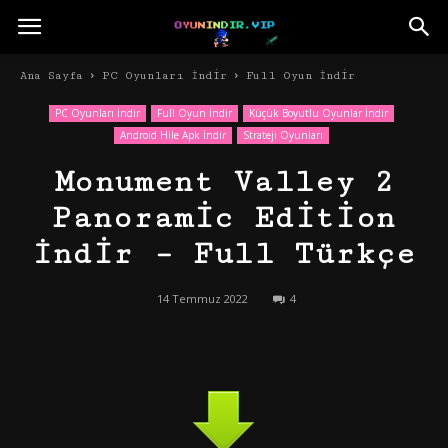
Ana Sayfa
PC Oyunları İndir
Full Oyun İndir
PC Oyunları İndir
Full Oyun İndir
Küçük Boyutlu Oyunlar İndir
Android Hile Apk İndir
Strateji Oyunları
Monument Valley 2
Panoramic Edition
İndir – Full Türkçe
14 Temmuz 2022
4