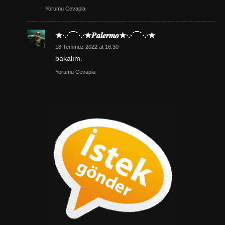
Yorumu Cevapla
★·.·´¯`·.·★𝑷𝒂𝒍𝒆𝒓𝒎𝒐★·.·´¯`·.·★
18 Temmuz 2022 at 16:30
bakalım.
Yorumu Cevapla