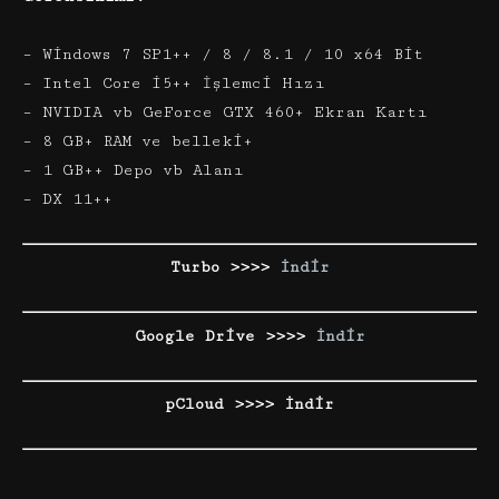
– Windows 7 SP1++ / 8 / 8.1 / 10 x64 Bit
– Intel Core i5++ İşlemci Hızı
– NVIDIA vb GeForce GTX 460+ Ekran Kartı
– 8 GB+ RAM ve belleki+
– 1 GB++ Depo vb Alanı
– DX 11++
Turbo >>>>
İndir
Google Drive >>>>
İndir
pCloud >>>> İndir