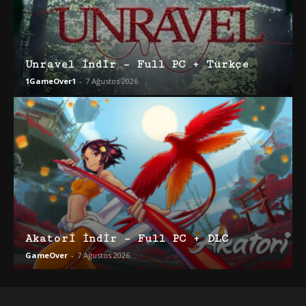
Unravel İndir – Full PC + Türkçe
1GameOver1
-
7 Ağustos 2026
Akatori İndir – Full PC + DLC
GameOver
-
7 Ağustos 2026