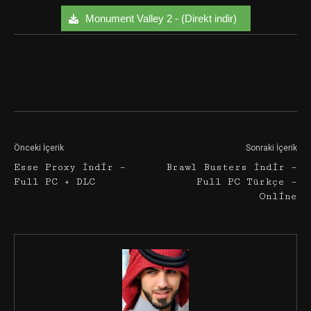
Monument Valley 2 - (Direkt indir)
Facebook
Twitter
Google+
Önceki İçerik
Sonraki İçerik
Esse Proxy İndir –
Brawl Busters İndir –
Full PC + DLC
Full PC Türkçe –
Online