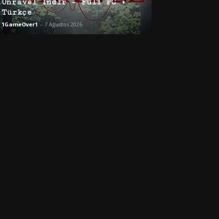
Unravel İndir – Full PC +
Türkçe
1GameOver1
-
7 Ağustos 2026