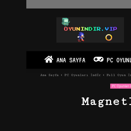
Oyun
İndir
Vip
–
Program
İndir
Full
ANA SAYFA
PC OYUN
PC
Ve
Android
Ana Sayfa
PC Oyunları İndir
Full Oyun İ
Apk
PC Oyunları İ
Magnet