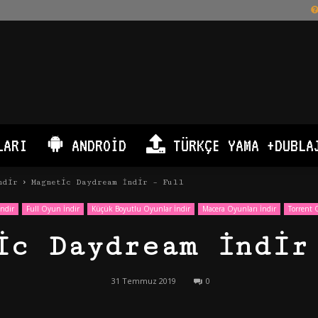
LARI
ANDROID
TÜRKÇE YAMA +DUBLA
ndir
Magnetic Daydream İndir – Full
ndir
Full Oyun İndir
Küçük Boyutlu Oyunlar İndir
Macera Oyunları İndir
Torrent 
ic Daydream İndir
31 Temmuz 2019
0