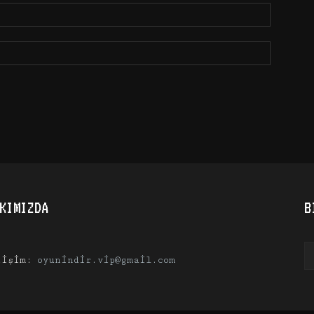
KIMIZDA
B
tişim:
oyunindir.vip@gmail.com