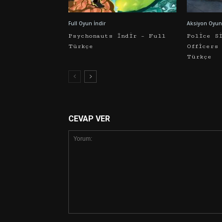
Full Oyun İndir
Aksiyon Oyunl
Psychonauts İndir – Full
Police S
Türkçe
Officers
Türkçe
CEVAP VER