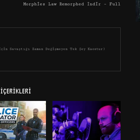
Morphies Law Remorphed İndir – Full
İçin Savaştığı Zaman Değişmeyen Tek Şey Kaostur)
İÇERIKLERI