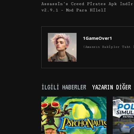
Assassin’s Creed Pirates Apk İndir
v2.9.1 – Mod Para Hileli
1GameOver1
(Amansız Rakipler Taht 
İLGILI HABERLER
YAZARIN DIĞER 