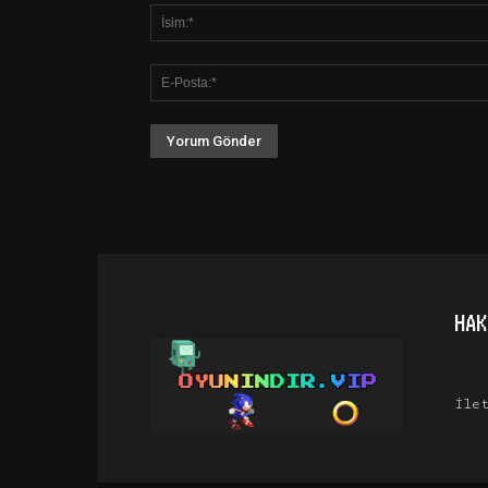
HAK
İle