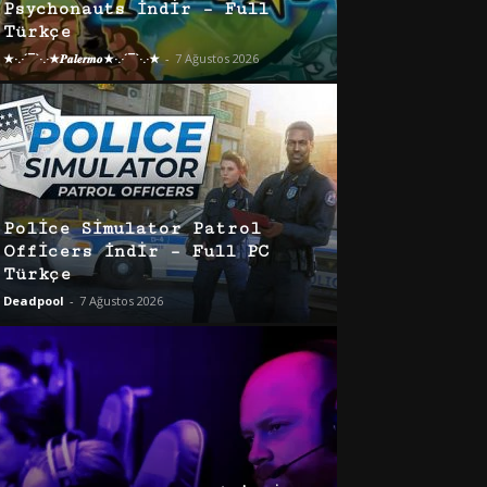
Psychonauts İndir – Full
Türkçe
★·.·´¯`·.·★𝑷𝒂𝒍𝒆𝒓𝒎𝒐★·.·´¯`·.·★
-
7 Ağustos 2026
Police Simulator Patrol
Officers İndir – Full PC
Türkçe
Deadpool
-
7 Ağustos 2026