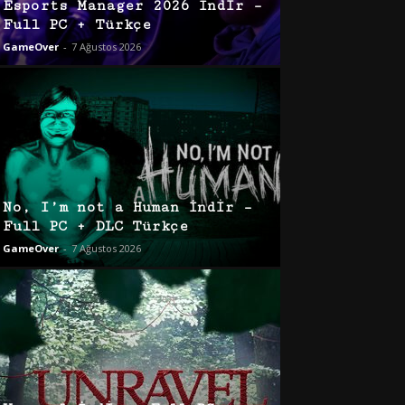
Esports Manager 2026 İndir –
Full PC + Türkçe
GameOver
-
7 Ağustos 2026
No, I’m not a Human İndir –
Full PC + DLC Türkçe
GameOver
-
7 Ağustos 2026