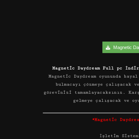
Magnetic Day
Magnetic Daydream Full pc İndi
Magnetic Daydream oyununda hayal
bulmacayı çözmeye çalışacak v
görevinizi tamamlayacaksınız. Kar
gelmeye çalışacak ve oy
*Magnetic Daydre
İşletim Sistem