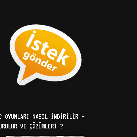
C OYUNLARI NASIL İNDIRILIR –
URULUR VE ÇÖZÜMLERI ?