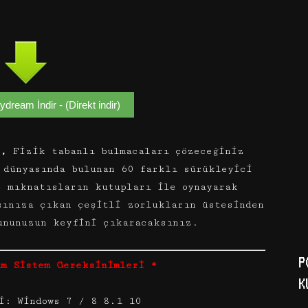
dream İndir - (Direkt indir)
r,
Fizik tabanlı bulmacaları çözeceğiniz
 dünyasında bulunan 60 farklı sürükleyici
e mıknatısların kutupları ile oynayarak
şınıza çıkan çeşitli zorlukların üstesinden
ununuzun keyfini çıkaracaksınız.
P
am Sistem Gereksinimleri *
K
i: Windows 7 / 8 8.1 10