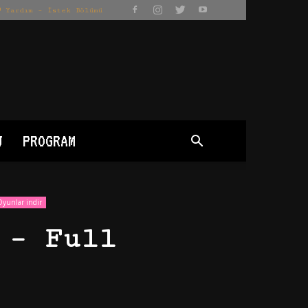
Yardım – İstek Bölümü
J
PROGRAM
Oyunlar indir
 – Full