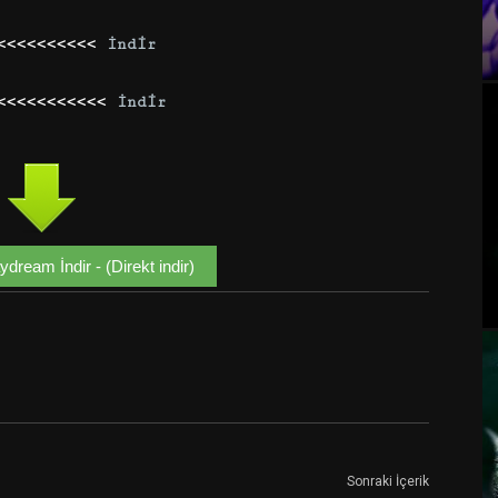
<<<<<<<<<<<
İndir
 <<<<<<<<<<<
İndir
dream İndir - (Direkt indir)
Google+
Email
Sonraki İçerik