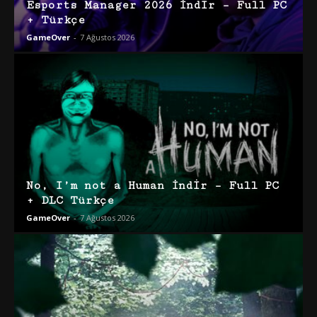
Esports Manager 2026 İndir – Full PC
+ Türkçe
GameOver
-
7 Ağustos 2026
No, I’m not a Human İndir – Full PC
+ DLC Türkçe
GameOver
-
7 Ağustos 2026