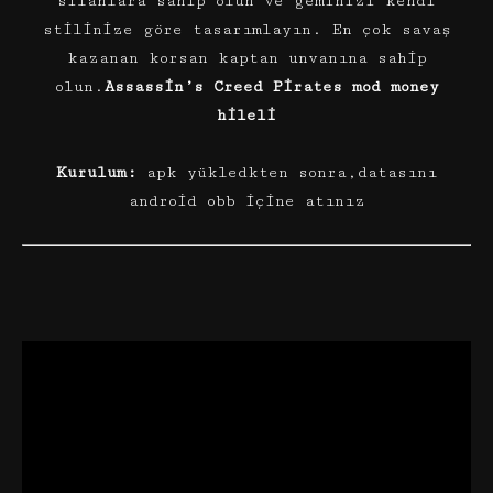
silahlara sahip olun ve geminizi kendi
stilinize göre tasarımlayın. En çok savaş
kazanan korsan kaptan unvanına sahip
olun.
Assassin’s Creed Pirates mod money
hileli
Kurulum:
apk yükledkten sonra,datasını
android obb içine atınız