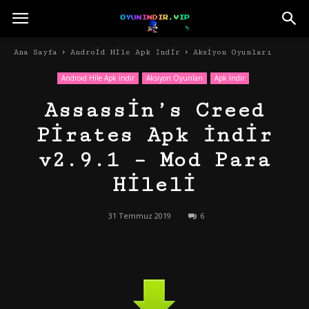
Ana Sayfa
Android Hile Apk İndir
Aksiyon Oyunları
Android Hile Apk İndir
Aksiyon Oyunları
Apk İndir
Assassin’s Creed
Pirates Apk İndir
v2.9.1 – Mod Para
Hileli
31 Temmuz 2019
6