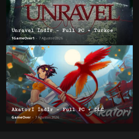
Unravel İndir – Full PC + Türkçe
1GameOver1
-
7 Ağustos 2026
Akatori İndir – Full PC + DLC
GameOver
-
7 Ağustos 2026