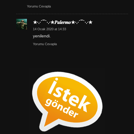
Yorumu Cevapla
★·.·´¯`·.·★𝑷𝒂𝒍𝒆𝒓𝒎𝒐★·.·´¯`·.·★
14 Ocak 2020 at 14:33
yenilendi.
Yorumu Cevapla