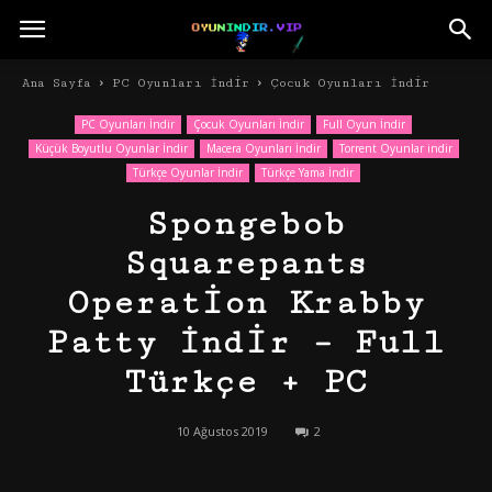
Ana Sayfa
PC Oyunları İndir
Çocuk Oyunları İndir
PC Oyunları İndir
Çocuk Oyunları İndir
Full Oyun İndir
Küçük Boyutlu Oyunlar İndir
Macera Oyunları İndir
Torrent Oyunlar indir
Türkçe Oyunlar İndir
Türkçe Yama İndir
Spongebob
Squarepants
Operation Krabby
Patty İndir – Full
Türkçe + PC
10 Ağustos 2019
2