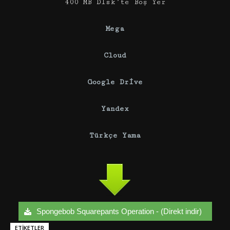
400 MB Disk’te Boş Yer
Mega
Cloud
Google Drive
Yandex
Türkçe
Yama
Spongebob Squarepants Operation - (Direkt indir)
ETIKETLER