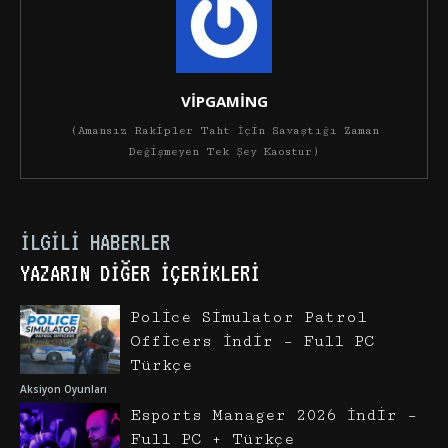
VİPGAMİNG
(Amansız Rakipler Taht İçin Savaştığı Zaman
Değişmeyen Tek Şey Kaostur)
İLGILI HABERLER
YAZARIN DIĞER İÇERIKLERI
Police Simulator Patrol
Officers İndir – Full PC
Türkçe
Aksiyon Oyunları
Esports Manager 2026 İndir –
Full PC + Türkçe