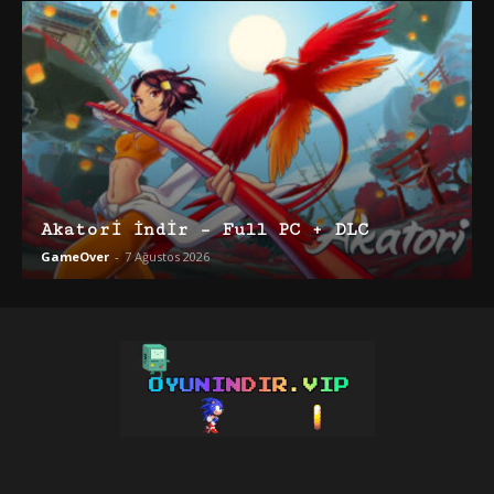
Akatori İndir – Full PC + DLC
GameOver
-
7 Ağustos 2026