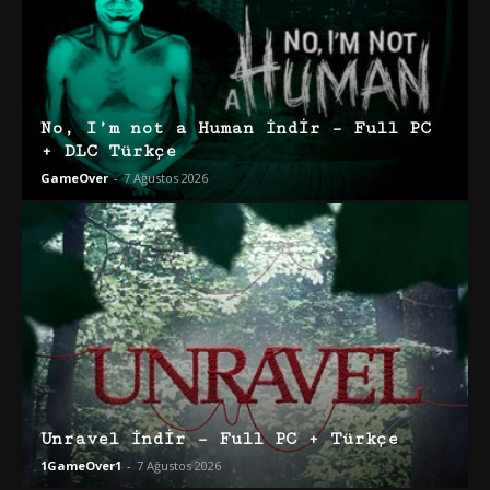
No, I’m not a Human İndir – Full PC
+ DLC Türkçe
GameOver
-
7 Ağustos 2026
Unravel İndir – Full PC + Türkçe
1GameOver1
-
7 Ağustos 2026