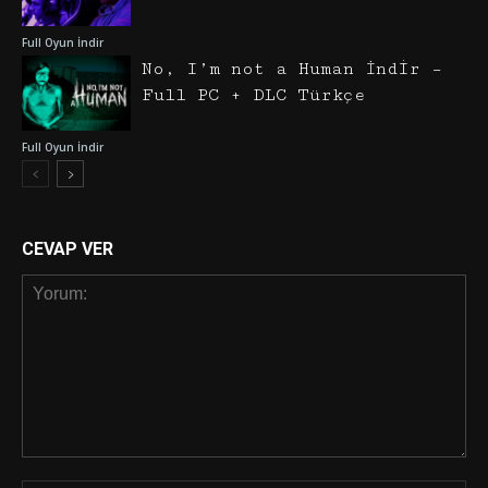
Full Oyun İndir
No, I’m not a Human İndir –
Full PC + DLC Türkçe
Full Oyun İndir
CEVAP VER