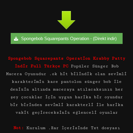
Spongebob Squarepants Operation - (Direkt indir)
Spong
ebob
Squarepants Operation Krabby Patty
İndir Full Türkçe PC
Popüler Sünger Bob
Macera Oyunudur .ok hit bilindik olan sevimli
karakterimiz kare pantolon sünger bob ile
denizin altında maceraya atılacaksınız her
şey çocuklar için uygun harika bir oyundur
bir birinden sevimli karakterli ile harika
vakit geçireceksiniz eğlenceli oyunlar
Not:
Kurulum .Rar İçerisinde Txt dosyası