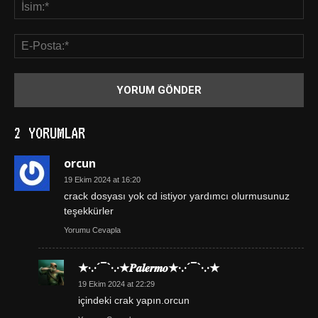
2 YORUMLAR
orcun
19 Ekim 2024 at 16:20
crack dosyası yok cd istiyor yardımcı olurmusunuz
teşekkürler
Yorumu Cevapla
★·.·´¯`·.·★𝑷𝒂𝒍𝒆𝒓𝒎𝒐★·.·´¯`·.·★
19 Ekim 2024 at 22:29
içindeki crak yapın.orcun