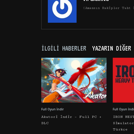
(Amansız Rakipler Taht 
İLGILI HABERLER
YAZARIN DIĞER 
Full Oyun İndir
Full Oyun İndi
Akatori İndir – Full PC +
IRON NES
DLC
Simulato
Türkçe