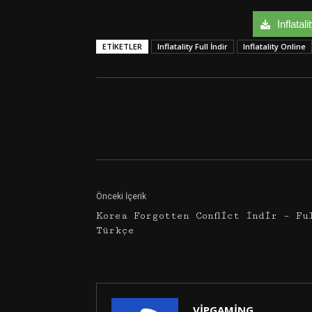
Inflatali
ETIKETLER
Inflatality Full İndir
Inflatality Online
Facebook
Twitter
Önceki İçerik
Korea Forgotten Conflict İndir – Fu
Türkçe
VİPGAMİNG