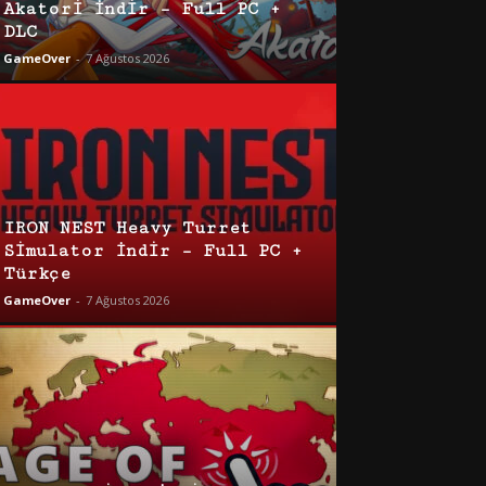
Akatori İndir – Full PC +
DLC
GameOver
-
7 Ağustos 2026
IRON NEST Heavy Turret
Simulator İndir – Full PC +
Türkçe
GameOver
-
7 Ağustos 2026