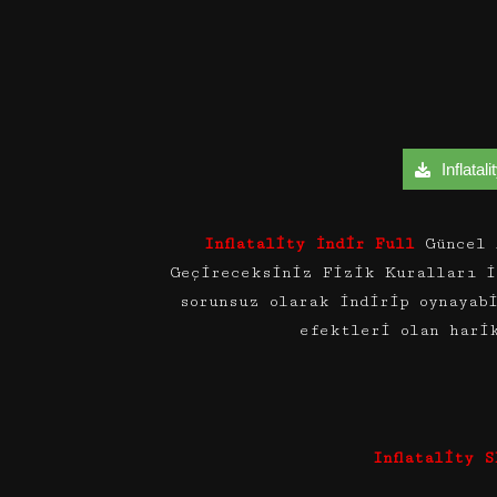
Inflatali
Inflatality İndir Full
Güncel 
Geçireceksiniz Fizik Kuralları i
sorunsuz olarak indirip oynayab
efektleri olan harik
Inflatality 