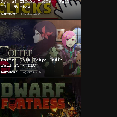
Age of Clicks İndir – Full
PC + Türkçe
GameOver
-
6 Ağustos 2026
Coffee Talk Tokyo İndir –
Full PC + DLC
GameOver
-
6 Ağustos 2026