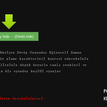
ty İndir - - (Direkt indir)
Aksiyon Dövüş Oyunudur Eğlenceli Zaman
le şişme karakterleri kontrol edeceksiniz
ilirsiniz düşük boyutlu canlı renkleri ve
a bir oyundur keyifli oyunlar
P
K
Sistem Gereksinimleri: