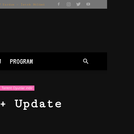
Yardım – İstek Bölümü
J
PROGRAM
Torrent Oyunlar indir
+ Update