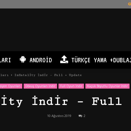
LARI
ANDROID
TÜRKÇE YAMA +DUBLA
nları
Inflatality İndir – Full + Update
siyon Oyunları
Dövüş Oyunları İndir
Full Oyun İndir
Küçük Boyutlu Oyunlar İndir
lity İndir – Full 
10 Ağustos 2019
2