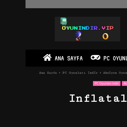
Oyun
İndir
Vip
–
Program
İndir
Full
ANA SAYFA
PC OYUN
PC
Ve
Android
Ana Sayfa
PC Oyunları İndir
Aksiyon Oyu
Apk
PC Oyunları İndir
Ak
Inflata