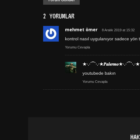
2 YORUMLAR
mehmet ömer
8 Aralık 2019 at 15:32
kontrol nasıl uygulanıyor sadece yön tu
Yorumu Cevapla
★·.·´¯`·.·★𝑷𝒂𝒍𝒆𝒓𝒎𝒐★·.·´¯`·.·★
youtubede bakın
Yorumu Cevapla
HAK