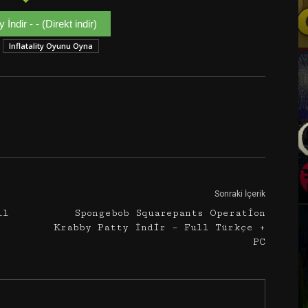
ty İndir - - (Direkt indir)
Inflatality Oyunu Oyna
Google+
Email
Sonraki İçerik
ll
Spongebob Squarepants Operation
Krabby Patty İndir – Full Türkçe +
PC