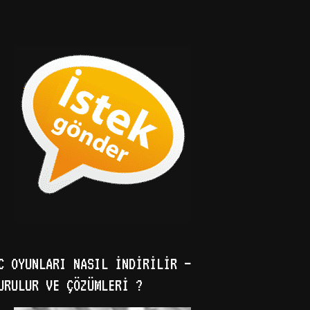
C OYUNLARI NASIL İNDIRILIR –
URULUR VE ÇÖZÜMLERI ?