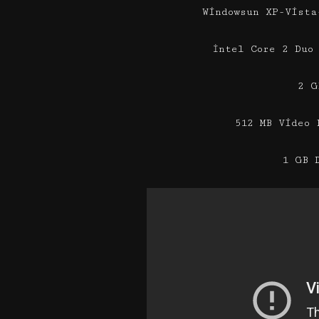
Windowsun XP-Vista
İntel Core 2 Duo
2 G
512 MB Video 
1 GB 