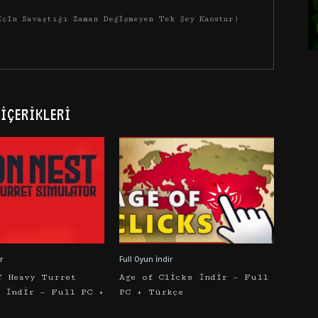
İçin Savaştığı Zaman Değişmeyen Tek Şey Kaostur)
İÇERIKLERI
r
Full Oyun İndir
T Heavy Turret
Age of Clicks İndir – Full
r İndir – Full PC +
PC + Türkçe