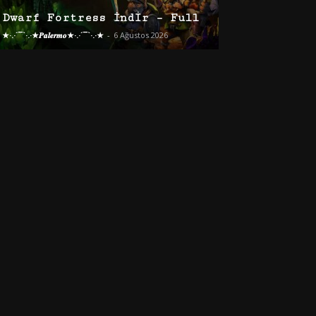
Dwarf Fortress İndir – Full
★·.·´¯`·.·★𝑷𝒂𝒍𝒆𝒓𝒎𝒐★·.·´¯`·.·★
-
6 Ağustos 2026