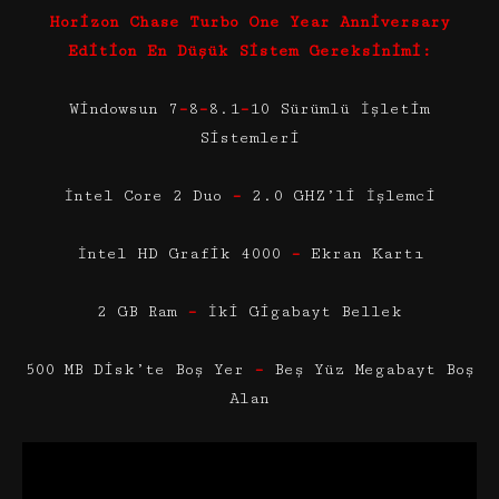
Horizon Chase Turbo One Year Anniversary
Edition En Düşük Sistem Gereksinimi:
Windowsun 7
–
8
–
8.1
–
10 Sürümlü İşletim
Sistemleri
İntel Core 2 Duo
–
2.0 GHZ’li İşlemci
İntel HD Grafik 4000
–
Ekran Kartı
2 GB Ram
–
İki Gigabayt Bellek
500 MB Disk’te Boş Yer
–
Beş Yüz Megabayt Boş
Alan