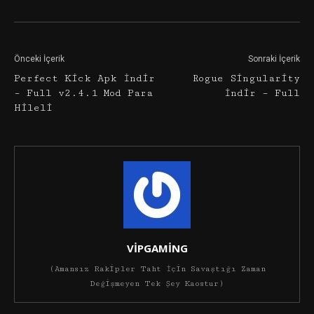
Önceki İçerik
Sonraki İçerik
Perfect Kick Apk İndir
Rogue Singularity
– Full v2.4.1 Mod Para
İndir – Full
Hileli
VİPGAMİNG
(Amansız Rakipler Taht İçin Savaştığı Zaman
Değişmeyen Tek Şey Kaostur)