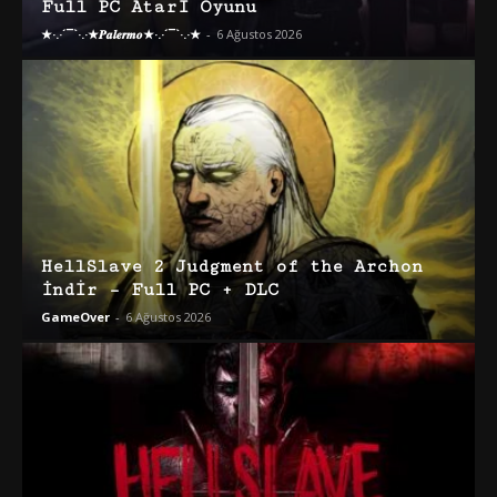
Full PC Atari Oyunu
★·.·´¯`·.·★𝑷𝒂𝒍𝒆𝒓𝒎𝒐★·.·´¯`·.·★
-
6 Ağustos 2026
HellSlave 2 Judgment of the Archon
İndir – Full PC + DLC
GameOver
-
6 Ağustos 2026