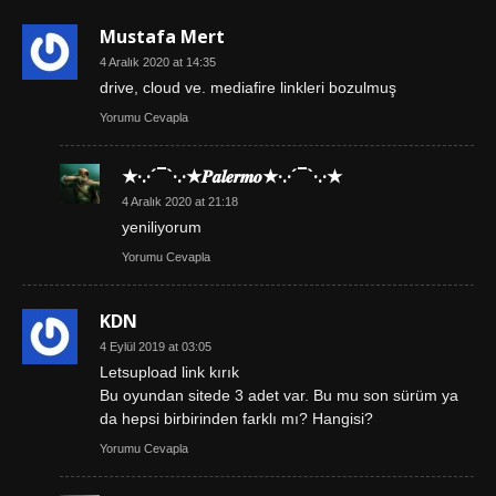
Mustafa Mert
4 Aralık 2020 at 14:35
drive, cloud ve. mediafire linkleri bozulmuş
Yorumu Cevapla
★·.·´¯`·.·★𝑷𝒂𝒍𝒆𝒓𝒎𝒐★·.·´¯`·.·★
4 Aralık 2020 at 21:18
yeniliyorum
Yorumu Cevapla
KDN
4 Eylül 2019 at 03:05
Letsupload link kırık
Bu oyundan sitede 3 adet var. Bu mu son sürüm ya
da hepsi birbirinden farklı mı? Hangisi?
Yorumu Cevapla