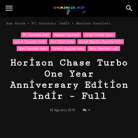
Ana Sayfa
PC Oyunları İndir
Aksiyon Oyunları
PC Oyunları İndir
Aksiyon Oyunları
Co op Online Oyun
Çocuk Oyunları İndir
Full Oyun İndir
Küçük Boyutlu Oyunlar İndir
Spor Oyunları İndir
Torrent Oyunlar indir
Yarış Oyunları İndir
Horizon Chase Turbo
One Year
Anniversary Edition
İndir – Full
18 Ağustos 2019
4