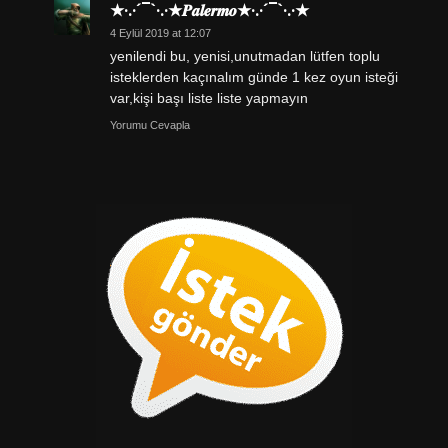
★·.·´¯`·.·★𝑷𝒂𝒍𝒆𝒓𝒎𝒐★·.·´¯`·.·★
4 Eylül 2019 at 12:07
yenilendi bu, yenisi,unutmadan lütfen toplu
isteklerden kaçınalım günde 1 kez oyun isteği
var,kişi başı liste liste yapmayın
Yorumu Cevapla