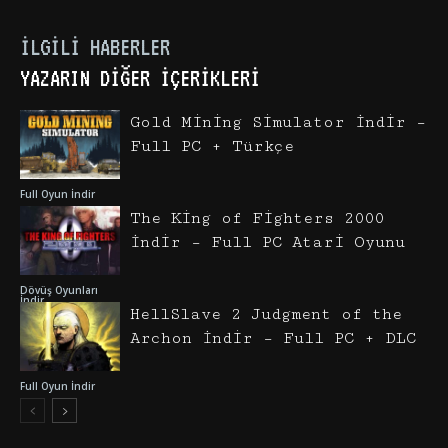
İLGILI HABERLER
YAZARIN DIĞER İÇERIKLERI
Gold Mining Simulator İndir –
Full PC + Türkçe
Full Oyun İndir
The King of Fighters 2000
İndir – Full PC Atari Oyunu
Dövüş Oyunları
İndir
HellSlave 2 Judgment of the
Archon İndir – Full PC + DLC
Full Oyun İndir