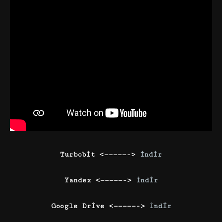
Turbobit <—————->
İndir
Yandex <—————->
İndir
Google Drive <—————->
İndir