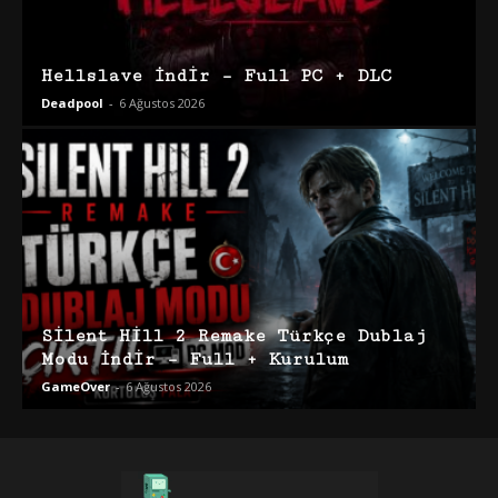
Hellslave İndir – Full PC + DLC
Deadpool
-
6 Ağustos 2026
Silent Hill 2 Remake Türkçe Dublaj
Modu İndir – Full + Kurulum
GameOver
-
6 Ağustos 2026