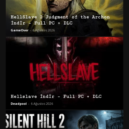
HellSlave 2 Judgment of the Archon
İndir – Full PC + DLC
GameOver
-
6 Ağustos 2026
Hellslave İndir – Full PC + DLC
Deadpool
-
6 Ağustos 2026