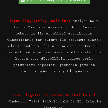
Rogue Singularity İndir Full
Aksiyon Dolu
Oyunda Yıkılmak üzere olan bir dünyada
robotunuz ile engelleri aşacaksınız
Güncellenmiş tam sürümü ile sorunsuz olarak
direkt indirebilirsiniz malesef türkçe dil
desteği içermiyor ama oynanış dinamikleri ve
konusu sade diyebiliriz sadece zorlu
parkurları engelleri geçmeniz gereken
plarform oyunudur keyifli oyunlar
Rogue Singularity Sistem Gereksinimleri:
Windowsun 7-8-8.1-10 Sürümlü 64 Bit İşletim
Sistemleri