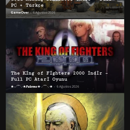
PC + Türkçe
GameOver
-
6 Ağustos 2026
The King of Fighters 2000 İndir –
Full PC Atari Oyunu
★·.·´¯`·.·★𝑷𝒂𝒍𝒆𝒓𝒎𝒐★·.·´¯`·.·★
-
6 Ağustos 2026