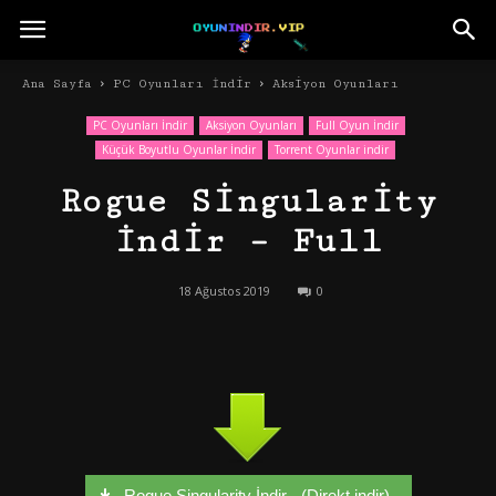
Ana Sayfa
PC Oyunları İndir
Aksiyon Oyunları
PC Oyunları İndir
Aksiyon Oyunları
Full Oyun İndir
Küçük Boyutlu Oyunlar İndir
Torrent Oyunlar indir
Rogue Singularity
İndir – Full
18 Ağustos 2019
0
Rogue Singularity İndir - (Direkt indir)