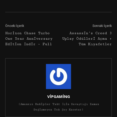
Facebook
Twitter
Google+
Önceki İçerik
Sonraki İçerik
Horizon Chase Turbo
Assassin’s Creed 3
One Year Anniversary
Uplay Ödülleri Açma +
Edition İndir – Full
Tüm Kıyafetler
VİPGAMİNG
(Amansız Rakipler Taht İçin Savaştığı Zaman
Değişmeyen Tek Şey Kaostur)