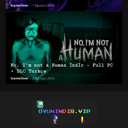
GameOver
-
7 Ağustos 2026
No, I’m not a Human İndir – Full PC
+ DLC Türkçe
GameOver
-
7 Ağustos 2026