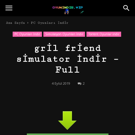
Ana Sayfa
PC Oyunları İndir
PC Oyunları İndir
Simülasyon Oyunları İndir
Torrent Oyunlar indir
gril friend
simulator İndir –
Full
4 Eylül 2019
2