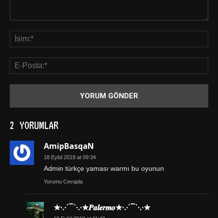
2 YORUMLAR
AmipBasqaN
18 Eylül 2019 at 09:34
Admin türkçe yaması warmı bu oyunun
Yorumu Cevapla
★·.·´¯`·.·★𝑷𝒂𝒍𝒆𝒓𝒎𝒐★·.·´¯`·.·★