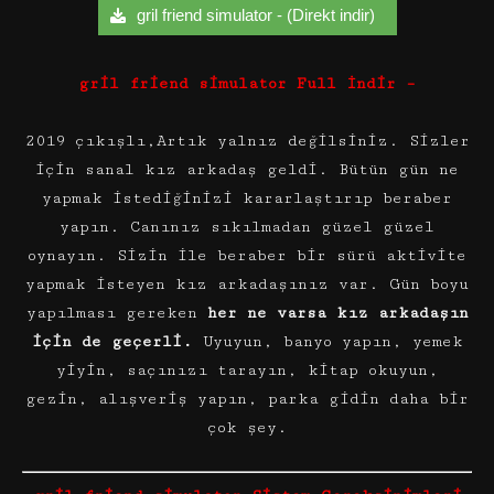
gril friend simulator - (Direkt indir)
gril friend simulator
Full
İndir –
2019 çıkışlı,Artık yalnız değilsiniz. Sizler
için sanal kız arkadaş geldi. Bütün gün ne
yapmak istediğinizi kararlaştırıp beraber
yapın. Canınız sıkılmadan güzel güzel
oynayın. Sizin ile beraber bir sürü aktivite
yapmak isteyen kız arkadaşınız var. Gün boyu
yapılması gereken
her ne varsa kız arkadaşın
için de geçerli.
Uyuyun, banyo yapın, yemek
yiyin, saçınızı tarayın, kitap okuyun,
gezin, alışveriş yapın, parka gidin daha bir
çok şey.