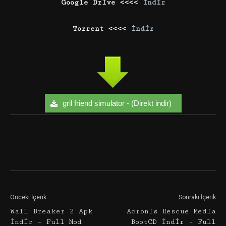
Google Drive <<<<
İndir
Torrent <<<<
İndir
gril friend simulator - (Direkt indir)
Facebook
Twitter
Google+
Önceki İçerik
Sonraki İçerik
Wall Breaker 2 Apk
Acronis Rescue Media
İndir – Full Mod
BootCD İndir – Full