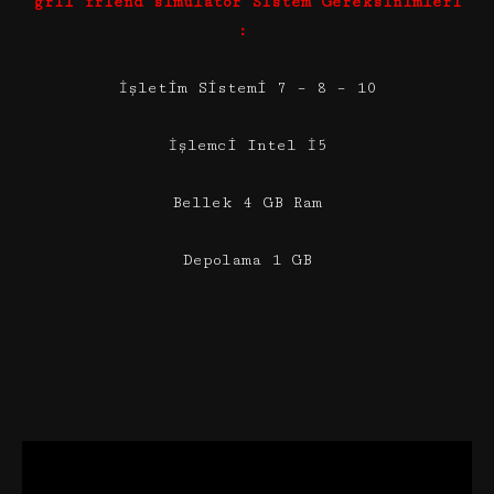
gril friend simulator Sistem Gereksinimleri
:
İşletim Sistemi 7 – 8 – 10
İşlemci Intel İ5
Bellek 4 GB Ram
Depolama 1 GB