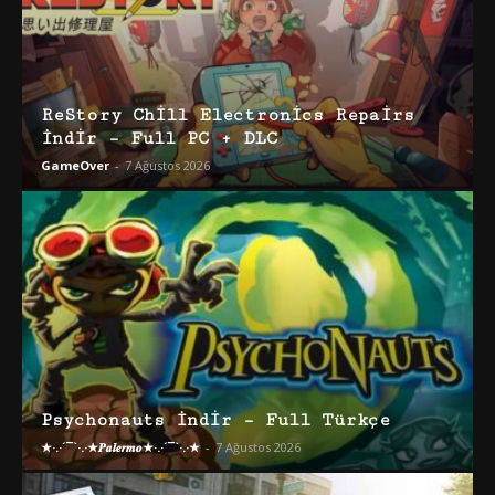
ReStory Chill Electronics Repairs
İndir – Full PC + DLC
GameOver
-
7 Ağustos 2026
Psychonauts İndir – Full Türkçe
★·.·´¯`·.·★𝑷𝒂𝒍𝒆𝒓𝒎𝒐★·.·´¯`·.·★
-
7 Ağustos 2026