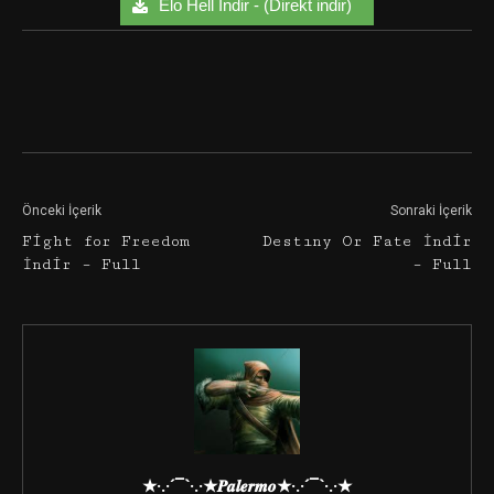
Elo Hell İndir - (Direkt indir)
Facebook
Twitter
Google+
Önceki İçerik
Sonraki İçerik
Fight for Freedom
Destıny Or Fate İndir
İndir – Full
– Full
★·.·´¯`·.·★𝑷𝒂𝒍𝒆𝒓𝒎𝒐★·.·´¯`·.·★