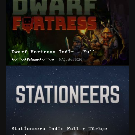
Dwarf Fortress İndir – Full
★·.·´¯`·.·★𝑷𝒂𝒍𝒆𝒓𝒎𝒐★·.·´¯`·.·★
-
6 Ağustos 2026
Stationeers İndir Full + Türkçe