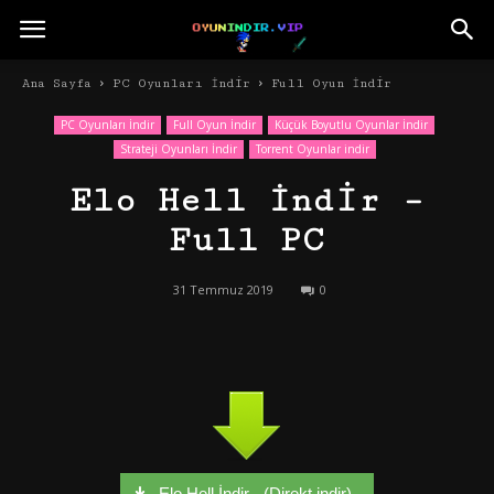
Ana Sayfa
PC Oyunları İndir
Full Oyun İndir
PC Oyunları İndir
Full Oyun İndir
Küçük Boyutlu Oyunlar İndir
Strateji Oyunları İndir
Torrent Oyunlar indir
Elo Hell İndir –
Full PC
31 Temmuz 2019
0
Elo Hell İndir - (Direkt indir)