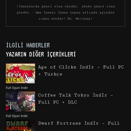
(İnsanlarda güzel olan yüzdür, yüzde güzel olan
gözdür.. Ama insanı insan yapan aslında ağızdan
çıkan sözdür! Hz. Mevlana)
İLGILI HABERLER
YAZARIN DIĞER İÇERIKLERI
Age of Clicks İndir – Full PC
+ Türkçe
Full Oyun İndir
Coffee Talk Tokyo İndir –
Full PC + DLC
Full Oyun İndir
Dwarf Fortress İndir – Full