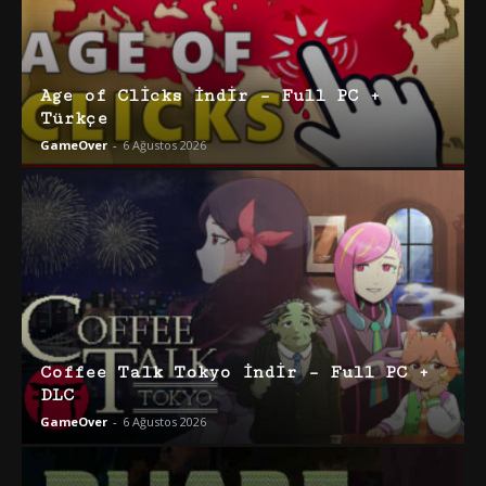
Age of Clicks İndir – Full PC +
Türkçe
GameOver
-
6 Ağustos 2026
Coffee Talk Tokyo İndir – Full PC +
DLC
GameOver
-
6 Ağustos 2026