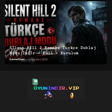
Silent Hill 2 Remake Türkçe Dublaj
Modu İndir – Full + Kurulum
GameOver
-
6 Ağustos 2026