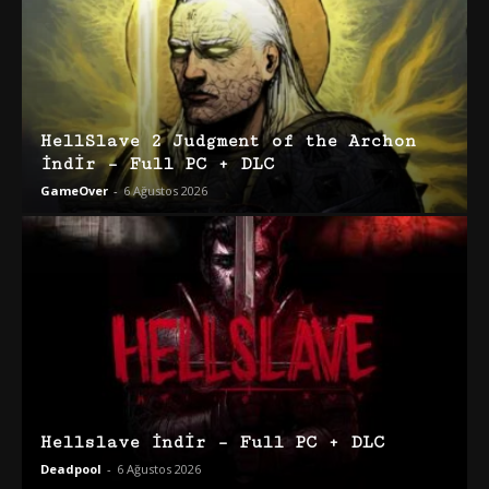
HellSlave 2 Judgment of the Archon
İndir – Full PC + DLC
GameOver
-
6 Ağustos 2026
Hellslave İndir – Full PC + DLC
Deadpool
-
6 Ağustos 2026