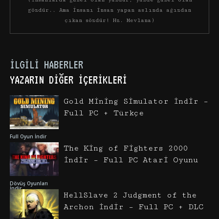
gözdür.. Ama insanı insan yapan aslında ağızdan
çıkan sözdür! Hz. Mevlana)
İLGILI HABERLER
YAZARIN DIĞER İÇERIKLERI
Gold Mining Simulator İndir –
Full PC + Türkçe
Full Oyun İndir
The King of Fighters 2000
İndir – Full PC Atari Oyunu
Dövüş Oyunları
İndir
HellSlave 2 Judgment of the
Archon İndir – Full PC + DLC