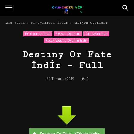
Ana Sayfa
PC Oyunları İndir
Aksiyon Oyunları
PC Oyunları İndir
Aksiyon Oyunları
Full Oyun İndir
Küçük Boyutlu Oyunlar İndir
Destıny Or Fate
İndir – Full
31 Temmuz 2019
0
Destıny Or Fate - (Direkt indir)