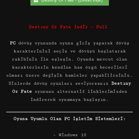
Destıny Or Fate İndir – Full
PC
dövüş oyununda oyuna giriş yaparak dövüş
karakterinizi seçin ve dövüşü başlatarak
rakibiniz ile eşleşin. Oyunda mevcut olan
karakterlerin kendine has özgü becerileri
olması üzere değişik hamleler yapabilirsiniz.
Sizlerde dövüş oyunları seviyorsanız
Destıny
Or Fate
oyununu alternatif linklerimizden
indirerek oynamaya başlayın.
Oyuna Uyumlu Olan PC İşletim Sistemleri:
– Windows 10