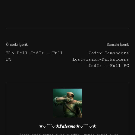
Facebook
Twitter
Google+
Önceki İçerik
Sonraki İçerik
Elo Hell İndir – Full
Codex Temındera
PC
Lostvısıon-Darksıders
İndir – Full PC
★·.·´¯`·.·★𝑷𝒂𝒍𝒆𝒓𝒎𝒐★·.·´¯`·.·★
(İnsanlarda güzel olan yüzdür, yüzde güzel olan