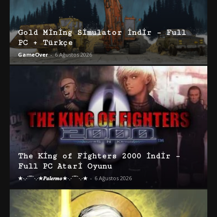
Gold Mining Simulator İndir – Full
PC + Türkçe
GameOver
-
6 Ağustos 2026
The King of Fighters 2000 İndir –
Full PC Atari Oyunu
★·.·´¯`·.·★𝑷𝒂𝒍𝒆𝒓𝒎𝒐★·.·´¯`·.·★
-
6 Ağustos 2026