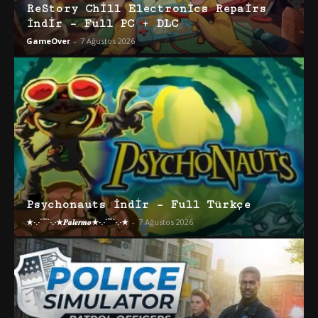
ReStory Chill Electronics Repairs
İndir – Full PC + DLC
GameOver
-
7 Ağustos 2026
Psychonauts İndir – Full Türkçe
★·.·´¯`·.·★𝑷𝒂𝒍𝒆𝒓𝒎𝒐★·.·´¯`·.·★
-
7 Ağustos 2026