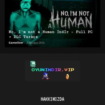
No, I’m not a Human İndir – Full PC
+ DLC Türkçe
GameOver
-
7 Ağustos 2026
HAKKIMIZDA