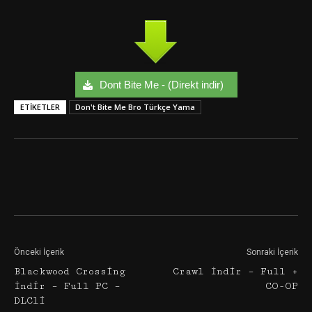
Dont Bite Me - (Direkt indir)
ETIKETLER
Don't Bite Me Bro Türkçe Yama
Facebook
Twitter
Google+
Önceki İçerik
Sonraki İçerik
Blackwood Crossing
Crawl İndir – Full +
İndir – Full PC –
CO-OP
DLCli