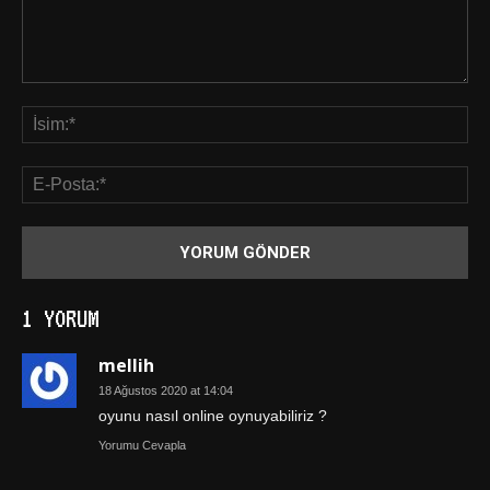
1 YORUM
mellih
18 Ağustos 2020 at 14:04
oyunu nasıl online oynuyabiliriz ?
Yorumu Cevapla