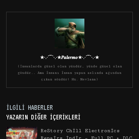
★·.·´¯`·.·★𝑷𝒂𝒍𝒆𝒓𝒎𝒐★·.·´¯`·.·★
(İnsanlarda güzel olan yüzdür, yüzde güzel olan
gözdür.. Ama insanı insan yapan aslında ağızdan
çıkan sözdür! Hz. Mevlana)
İLGILI HABERLER
YAZARIN DIĞER İÇERIKLERI
ReStory Chill Electronics
Repairs İndir – Full PC + DLC