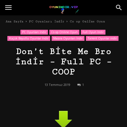
Ana Sayfa
PC Oyunları İndir
Co op Online Oyun
PC Oyunları İndir
Co op Online Oyun
Full Oyun İndir
Küçük Boyutlu Oyunlar İndir
Macera Oyunları İndir
Torrent Oyunlar indir
Don’t Bite Me Bro
İndir – Full PC –
COOP
13 Temmuz 2019
1