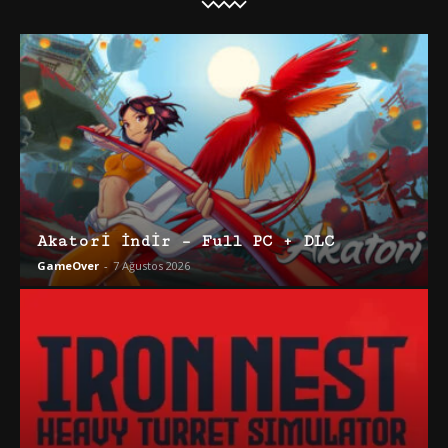
Akatori İndir – Full PC + DLC
GameOver
-
7 Ağustos 2026