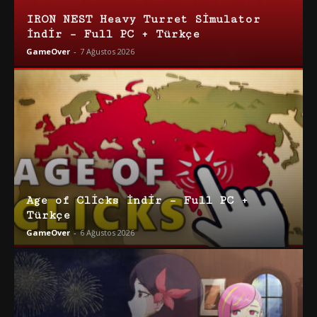
IRON NEST Heavy Turret Simulator
İndir – Full PC + Türkçe
GameOver
-
7 Ağustos 2026
Age of Clicks İndir – Full PC +
Türkçe
GameOver
-
6 Ağustos 2026