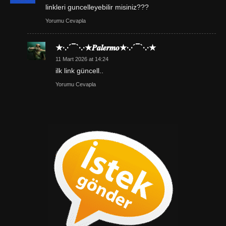
linkleri guncelleyebilir misiniz???
Yorumu Cevapla
★·.·´¯`·.·★𝑷𝒂𝒍𝒆𝒓𝒎𝒐★·.·´¯`·.·★
11 Mart 2026 at 14:24
ilk link güncell..
Yorumu Cevapla