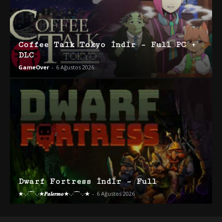
Coffee Talk Tokyo İndir – Full PC +
DLC
GameOver
-
6 Ağustos 2026
Dwarf Fortress İndir – Full
★·.·´¯`·.·★𝑷𝒂𝒍𝒆𝒓𝒎𝒐★·.·´¯`·.·★
-
6 Ağustos 2026