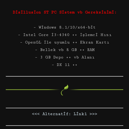
Disillusion ST PC Sistem vb Gereksinimi:
– Windows 8.1/10/x64-bit
– Intel Core i3-4340 ++ İşlemci Hızı
– OpenGL ile uyumlu ++ Ekran Kartı
– Bellek vb 8 GB ++ RAM
– 3 GB Depo ++ vb Alanı
– DX 11 ++
<<< Alternatif: Link1 >>>