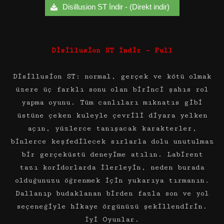
Disillusion ST İndir - (Direkt indir)
Disillusion ST İndir – Full
Disillusion ST: normal, gerçek ve kötü olmak
üzere üç farklı sonu olan birinci şahıs rol
yapma oyunu. Tüm canlıları mıknatıs gibi
üstüne çeken kuleyle çevrili diyara yelken
açın, yüzlerce tanışacak karakterler,
binlerce keşfedilecek sırlarla dolu unutulmaz
bir gerçeküstü deneyime atılın. Labirent
tazı koridorlarda ilerleyin, neden burada
olduğunuzu öğrenmek için yukarıya tırmanın.
Dallanıp budaklanan birden fazla son ve yol
seçeneğiyle hikaye örgünüzü şekillendirin.
İyi Oyunlar.