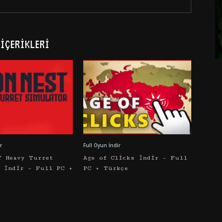
İÇERIKLERI
r
Full Oyun İndir
T Heavy Turret
Age of Clicks İndir – Full
r İndir – Full PC +
PC + Türkçe