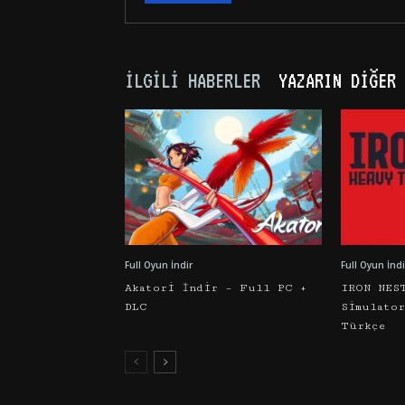
İLGILI HABERLER
YAZARIN DIĞER 
Full Oyun İndir
Full Oyun İndi
Akatori İndir – Full PC +
IRON NES
DLC
Simulato
Türkçe