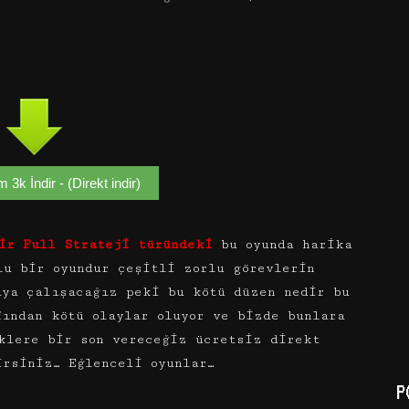
3k İndir - (Direkt indir)
ir Full Strateji türündeki
bu oyunda harika
lu bir oyundur çeşitli zorlu görevlerin
aya çalışacağız peki bu kötü düzen nedir bu
fından kötü olaylar oluyor ve bizde bunlara
klere bir son vereceğiz ücretsiz direkt
irsiniz… Eğlenceli oyunlar…
P