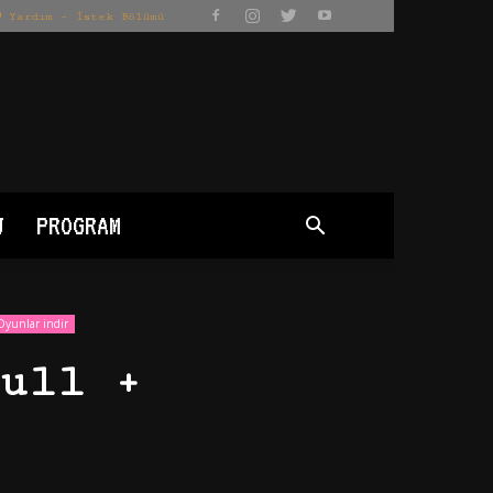
Yardım – İstek Bölümü
J
PROGRAM
Oyunlar indir
ull +