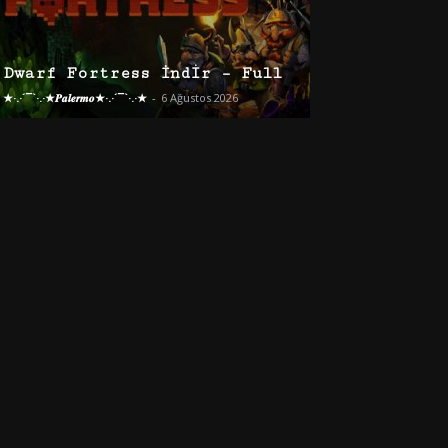
Dwarf Fortress İndir – Full
★·.·´¯`·.·★𝑷𝒂𝒍𝒆𝒓𝒎𝒐★·.·´¯`·.·★
-
6 Ağustos 2026