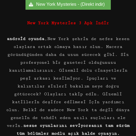
New York Mysteries - (Direkt indir)
New York Mysteries 3 Apk İndir
android oyunda
,New York şehrin de nefes kesen
olaylara ortak olmaya hazır olun. Macera
göründüğünden daha da uzun sürecek gibi. Siz
profesyonel bir gazeteci olduğunuzu
kanıtlamalısınız. Gizemli dolu cinayetlerin
peşi arkası kesilmiyor. İpuçları ve
kalıntılar sizleri bakalım neye doğru
götürecek? Olayları takip edin. Gizemli
katillerin deşifre edilmesi için yardımcı
olun. Belki de sadece New York ta değil dünya
genelin de tehdit eden azılı suçluları ele
verin.
nesne oyunlarını seviyorsanız tam sürüm
tüm bölümler modlu açık halde oynayın.