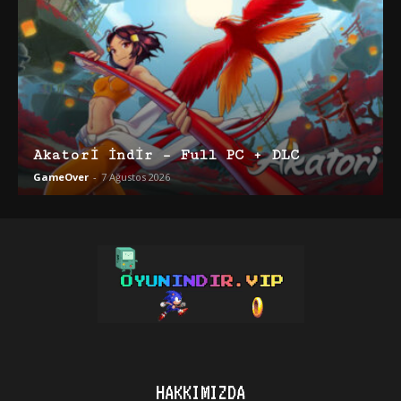
Akatori İndir – Full PC + DLC
GameOver
-
7 Ağustos 2026
HAKKIMIZDA