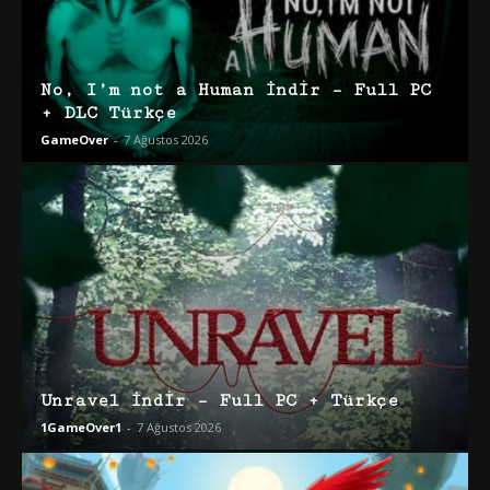
No, I’m not a Human İndir – Full PC
+ DLC Türkçe
GameOver
-
7 Ağustos 2026
Unravel İndir – Full PC + Türkçe
1GameOver1
-
7 Ağustos 2026