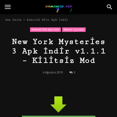
Ana Sayfa
Android Hile Apk İndir
Android Hile Apk İndir
Macera Oyunları
New York Mysteries
3 Apk İndir v1.1.1
– Kilitsiz Mod
6 Ağustos 2019
0