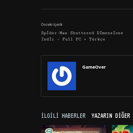
Önceki İçerik
Spider-Man Shattered Dimensions
İndir – Full PC + Türkçe
GameOver
İLGILI HABERLER
YAZARIN DIĞER 