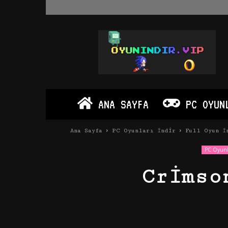
Oyun
İndir
Vip
–
Program
İndir
Full
ANA SAYFA
PC OYUN
PC
Ve
Android
Ana Sayfa
PC Oyunları İndir
Full Oyun İ
Apk
PC Oyunla
Crimso