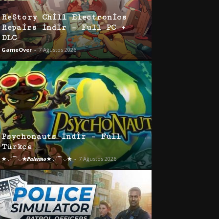
ReStory Chill Electronics
Repairs İndir – Full PC +
DLC
GameOver
-
7 Ağustos 2026
Psychonauts İndir – Full
Türkçe
★·.·´¯`·.·★𝑷𝒂𝒍𝒆𝒓𝒎𝒐★·.·´¯`·.·★
-
7 Ağustos 2026