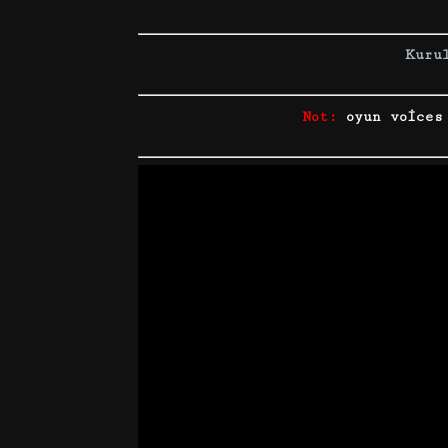
Kuru
Not:
oyun voices 