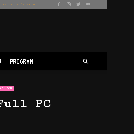
Yardım – İstek Bölümü
J
PROGRAM
lar İndir
Full PC