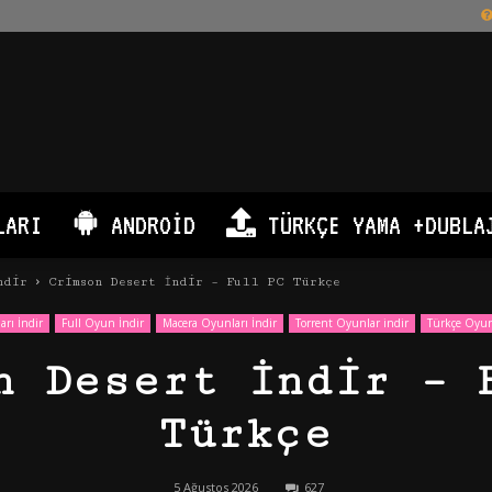
LARI
ANDROID
TÜRKÇE YAMA +DUBLA
ndir
Crimson Desert İndir – Full PC Türkçe
rı İndir
Full Oyun İndir
Macera Oyunları İndir
Torrent Oyunlar indir
Türkçe Oyun
n Desert İndir – 
Türkçe
5 Ağustos 2026
627