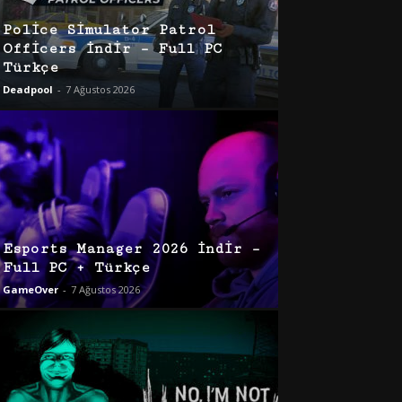
Police Simulator Patrol
Officers İndir – Full PC
Türkçe
Deadpool
-
7 Ağustos 2026
Esports Manager 2026 İndir –
Full PC + Türkçe
GameOver
-
7 Ağustos 2026