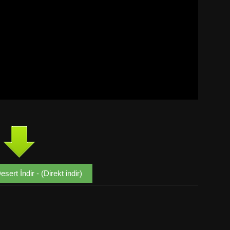
ert İndir - (Direkt indir)
Google+
Email