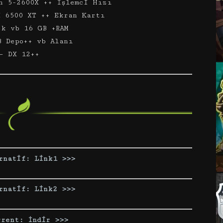
n 5-2600X ++ İşlemci Hızı
X 6500 XT ++ Ekran Kartı
ek vb 16 GB +RAM
B Depo++ vb Alanı
– DX 12++
rnatif: Link1 >>>
rnatif: Link2 >>>
rrent: İndir >>
>