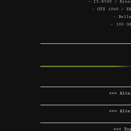
– i5-8500 / Ryze
– GTX 1060 / R
– Bell
– 100 G
<<< Alte
<<< Alte
<<< To