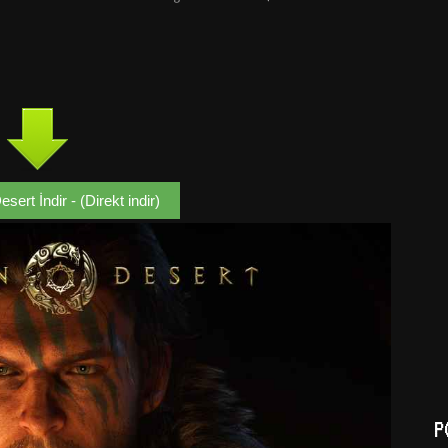
ert İndir - (Direkt indir)
P