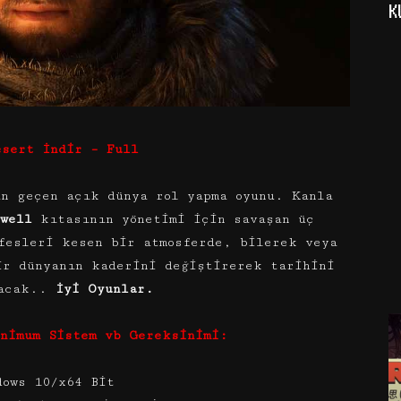
K
esert İndir – Full
an geçen açık dünya rol yapma oyunu. Kanla
well
kıtasının yönetimi için savaşan üç
fesleri kesen bir atmosferde, bilerek veya
ir dünyanın kaderini değiştirerek tarihini
zacak..
İyi Oyunlar.
inimum Sistem vb Gereksinimi:
dows 10/x64 Bit