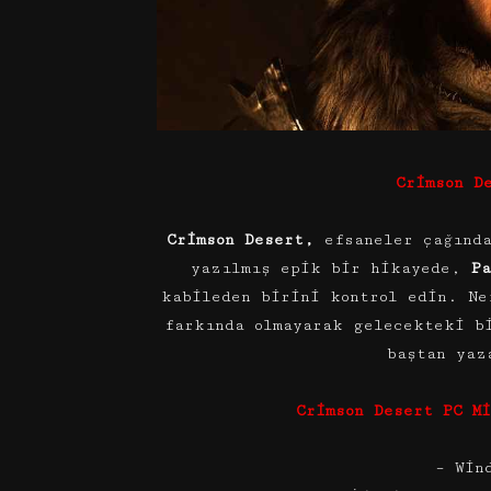
Crimson D
Crimson Desert,
efsaneler çağınd
yazılmış epik bir hikayede,
Pa
kabileden birini kontrol edin. Ne
farkında olmayarak gelecekteki b
baştan ya
Crimson Desert PC M
– Win