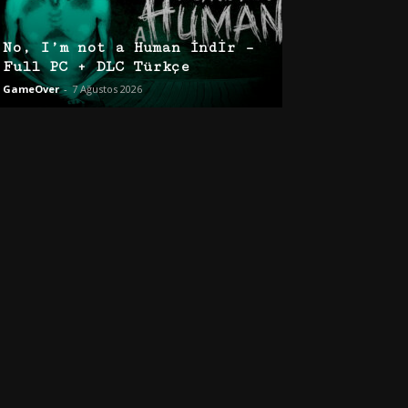
No, I’m not a Human İndir –
Full PC + DLC Türkçe
GameOver
-
7 Ağustos 2026