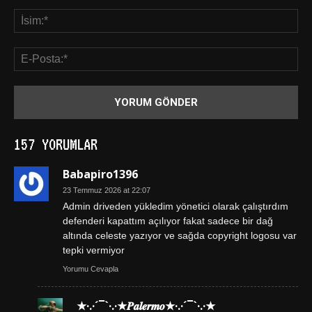
157 YORUMLAR
Babapiro1396
23 Temmuz 2026 at 22:07
Admin driveden yükledim yönetici olarak çalıştırdım
defenderi kapattım açılıyor fakat sadece bir dağ
altında celeste yazıyor ve sağda copyright logosu var
tepki vermiyor
Yorumu Cevapla
★·.·´¯`·.·★𝑷𝒂𝒍𝒆𝒓𝒎𝒐★·.·´¯`·.·★