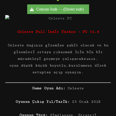
Celeste İndir - - (Direkt indir)
Celeste Full İndir Türkçe – PC v1.4
Celeste dağının gizemine şahit olacak ve bu
gizemleri ortaya çıkarmak için bin bir
mücadeleyi geçmeye çalışacaksınız.
oyun düşük küçük boyutlu,kurulumsuz direk
setuptan açıp oynayın.
Game Oyun Adı:
Celeste
Oyunun Çıkış Yıl/Tarih:
25 Ocak 2018
Oyunun Türü:
Simülasyon, Strateji