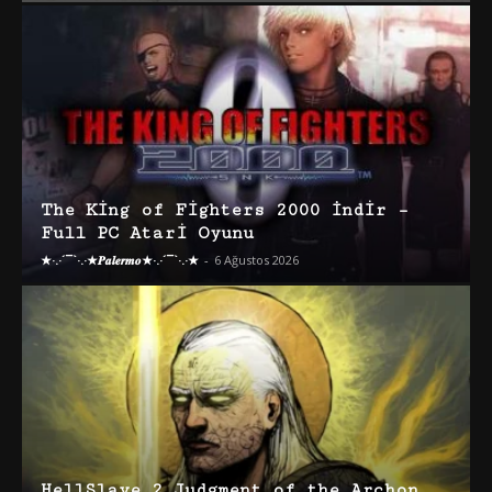
The King of Fighters 2000 İndir –
Full PC Atari Oyunu
★·.·´¯`·.·★𝑷𝒂𝒍𝒆𝒓𝒎𝒐★·.·´¯`·.·★
-
6 Ağustos 2026
HellSlave 2 Judgment of the Archon