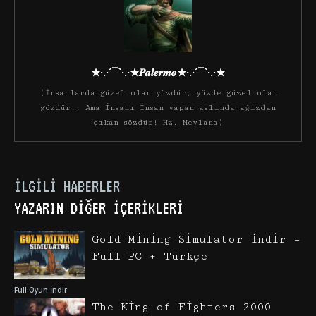
★·.·´¯`·.·★𝑷𝒂𝒍𝒆𝒓𝒎𝒐★·.·´¯`·.·★
(İnsanlarda güzel olan yüzdür, yüzde güzel olan
gözdür.. Ama insanı insan yapan aslında ağızdan
çıkan sözdür! Hz. Mevlana)
İLGILI HABERLER
YAZARIN DIĞER İÇERIKLERI
Gold Mining Simulator İndir –
Full PC + Türkçe
Full Oyun İndir
The King of Fighters 2000