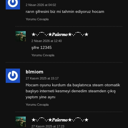
2 Nisan 2026 at 04:02
rarın şifresini biz mi tahmin ediyoruz hocam
Yorumu Cevapla
★·.·´¯`·.·★𝑷𝒂𝒍𝒆𝒓𝒎𝒐★·.·´¯`·.·★
2 Nisan 2026 at 12:40
şifre 12345
Yorumu Cevapla
blmiom
27 Kasım 2025 at 15:17
Hocam oyunu kurdum da başlatınca steam otomatik
başlıyo interneti kesmeyi denedim steamden çıkış
yaptım yine aynı
Yorumu Cevapla
★·.·´¯`·.·★𝑷𝒂𝒍𝒆𝒓𝒎𝒐★·.·´¯`·.·★
27 Kasım 2025 at 17:23