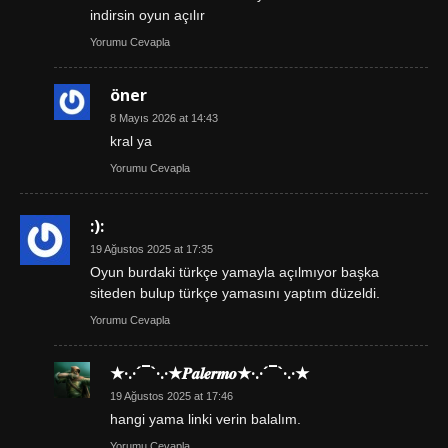
indirsin oyun açılır
Yorumu Cevapla
öner
8 Mayıs 2026 at 14:43
kral ya
Yorumu Cevapla
:):
19 Ağustos 2025 at 17:35
Oyun burdaki türkçe yamayla açılmıyor başka
siteden bulup türkçe yamasını yaptım düzeldi.
Yorumu Cevapla
★·.·´¯`·.·★𝑷𝒂𝒍𝒆𝒓𝒎𝒐★·.·´¯`·.·★
19 Ağustos 2025 at 17:46
hangi yama linki verin balalım.
Yorumu Cevapla