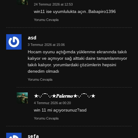
24 Temmuz 2026 at 12:53
win11 ise uyumlulukta açın..Babapiro1396
Yorumu Cevapla
asd
3 Temmuz 2026 at 15:06
Hocam oyunu açtığımda yüklenme ekranında takılı
kalıyor ve açmıyor sağ alttaki daire tamamlanmıyor
takılı kalıyor. yorumlardaki çözümlerin hepsini
denedim olmadı
Yorumu Cevapla
★·.·´¯`·.·★𝑷𝒂𝒍𝒆𝒓𝒎𝒐★·.·´¯`·.·★
4 Temmuz 2026 at 00:20
win 11 mi açıyorsunuz?asd
Yorumu Cevapla
sefa