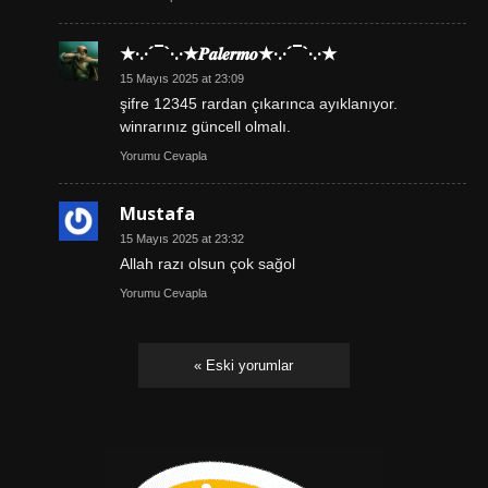
★·.·´¯`·.·★𝑷𝒂𝒍𝒆𝒓𝒎𝒐★·.·´¯`·.·★
15 Mayıs 2025 at 23:09
şifre 12345 rardan çıkarınca ayıklanıyor.
winrarınız güncell olmalı.
Yorumu Cevapla
Mustafa
15 Mayıs 2025 at 23:32
Allah razı olsun çok sağol
Yorumu Cevapla
« Eski yorumlar