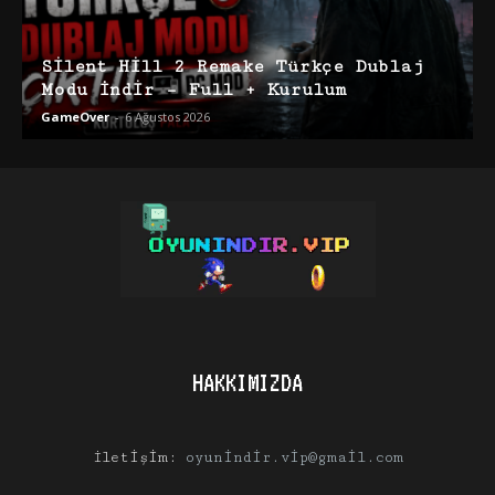
Silent Hill 2 Remake Türkçe Dublaj
Modu İndir – Full + Kurulum
GameOver
-
6 Ağustos 2026
HAKKIMIZDA
İletişim:
oyunindir.vip@gmail.com