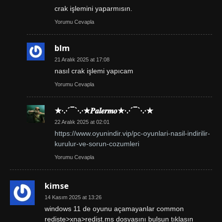
crak işlemini yaparmısın.
Yorumu Cevapla
blm
21 Aralık 2025 at 17:08
nasıl crak işlemi yapıcam
Yorumu Cevapla
★·.·´¯`·.·★𝑷𝒂𝒍𝒆𝒓𝒎𝒐★·.·´¯`·.·★
22 Aralık 2025 at 02:01
https://www.oyunindir.vip/pc-oyunlari-nasil-indirilir-
kurulur-ve-sorun-cozumleri
Yorumu Cevapla
kimse
14 Kasım 2025 at 13:26
windows 11 de oyunu açamayanlar common
rediste>xna>redist.ms dosyasını bulsun tıklasın