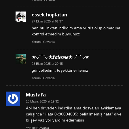
essek hoplatan
27 Ekim 2025 at 01:37
ben bu linkten indirdim ama vürüs olup olmadına
kontrol etmedim buyrunuz:
Yorumu Cevapla
★·.·´¯`·.·★𝑷𝒂𝒍𝒆𝒓𝒎𝒐★·.·´¯`·.·★
28 Ekim 2025 at 20:45
güncelledim.. teşekkürler temiz
Yorumu Cevapla
Mustafa
15 Mayıs 2025 at 19:32
Abi ben driveden indirdim ama dosyaları ayıklamaya
çalışınca “Hata 0x80004005: belirtilmemiş hata” diye
bı şey yazıyor yardım edermisin
Yorumu Cevapla