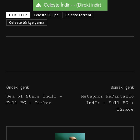
Celeste İndir - - (Direkt indir)
ETIKETLER
Celeste Full pc
Celeste torrent
Celeste türkçe yama
Facebook
Twitter
Google+
Önceki İçerik
Sonraki İçerik
Sea of Stars İndir –
Metaphor ReFantazio
Full PC + Türkçe
İndir – Full PC +
Türkçe