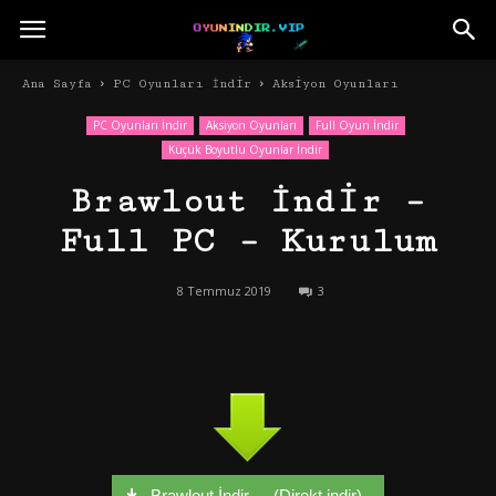
Ana Sayfa
PC Oyunları İndir
Aksiyon Oyunları
PC Oyunları İndir
Aksiyon Oyunları
Full Oyun İndir
Küçük Boyutlu Oyunlar İndir
Brawlout İndir –
Full PC – Kurulum
8 Temmuz 2019
3
Brawlout İndir - - (Direkt indir)