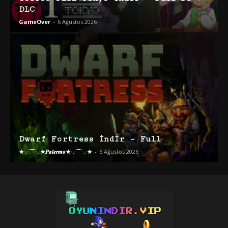
DLC
GameOver
-
6 Ağustos 2026
Dwarf Fortress İndir – Full
★·.·´¯`·.·★𝑷𝒂𝒍𝒆𝒓𝒎𝒐★·.·´¯`·.·★
-
6 Ağustos 2026