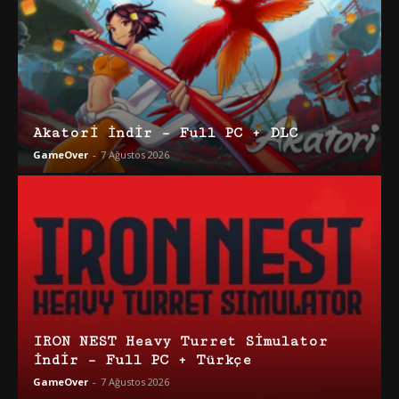
Akatori İndir – Full PC + DLC
GameOver
-
7 Ağustos 2026
IRON NEST Heavy Turret Simulator
İndir – Full PC + Türkçe
GameOver
-
7 Ağustos 2026