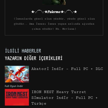
★·.·´¯`·.·★𝑷𝒂𝒍𝒆𝒓𝒎𝒐★·.·´¯`·.·★
(İnsanlarda güzel olan yüzdür, yüzde güzel olan
gözdür.. Ama insanı insan yapan aslında ağızdan
çıkan sözdür! Hz. Mevlana)
İLGILI HABERLER
YAZARIN DIĞER İÇERIKLERI
Akatori İndir – Full PC + DLC
Full Oyun İndir
IRON NEST Heavy Turret
Simulator İndir – Full PC +
Türkçe