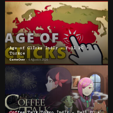
Age of Clicks İndir – Full PC +
Türkçe
GameOver
-
6 Ağustos 2026
Coffee Talk Tokyo İndir – Full PC +