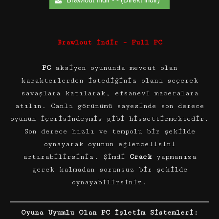
Brawlout İndir – Full PC
PC
aksiyon oyununda mevcut olan
karakterlerden istediğiniz olanı seçerek
savaşlara katılarak, efsanevi maceralara
atılın. Canlı görünümü sayesinde son derece
oyunun içerisindeymiş gibi hissettirmektedir.
Son derece hızlı ve tempolu bir şekilde
oynayarak oyunun eğlencelisini
artırabilirsiniz. Şimdi
Crack
yapmanıza
gerek kalmadan sorunsuz bir şekilde
oynayabilirsiniz.
Oyuna Uyumlu Olan PC İşletim Sistemleri: